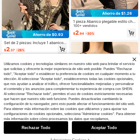
es, viajes, festivales, campamentos
Ahorro de $1.26
1 pieza Abanico plegable estilo chin
o, multicolor, accesorio para fotogra
100+ vendidos
fía, abanico chino clásico, abanico
2
$
.94
-30%
Ahorro de $0.93
para danza tradicional, abanico ple
gable de bambú
Set de 2 piezas: Incluye 1 abanico p
legable de encaje bordado con rosa
2
$
.37
-28%
y 1 colgante con borla, adecuado p
ara fotografía; presenta un diseño d
e encaje oscuro, elegante y de mod
Utilizamos cookies y tecnologías similares en nuestro sitio web para brindar el servicio
a, accesorio fotográfico. Escuela
que solicitas y ofrecerte la mejor experiencia de sitio web posible. Puedes "Rechazar
todo", "Aceptar todo" o establecer tu preferencia de cookies en cualquier momento a tu
elección. Al seleccionar "Aceptar todo", estableceremos todas las cookies opcionales,
que nos ayudan a analizar el tráfico, ofrecer funcionalidades mejoradas y personalizar
el contenido y los anuncios para complementar tu experiencia de compra con SHEIN.
Al seleccionar "Rechazar todo", permites el uso de cookies estrictamente necesarias
que hacen que nuestro sitio web funcione. Puedes desactivarlas cambiando la
configuración de tu navegador, pero esto puede afectar el funcionamiento del sitio web.
Para obtener más información sobre las cookies que utilizamos y para ajustar tus
configuraciones de cookies opcionales, selecciona "Administrar cookies". Para obtener
más información sobre cómo procesamos los datos que recopilamos,
Rechazar Todo
Aceptar Todo
8
1 pieza Abanico de mano con borla
negra para mujer, abanico plegable