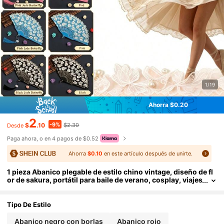
1/19
Ahorra $0.20
2
-9%
$
.10
$2.30
Desde
Paga ahora, o en 4 pagos de $0.52
Ahorra
$0.10
en este artículo después de unirte.
1 pieza Abanico plegable de estilo chino vintage, diseño de fl
or de sakura, portátil para baile de verano, cosplay, viajes
al aire libre, playa, deportes, oficina, escuela, fiesta de pis
cina, uso diario, vacaciones, viajes
Tipo De Estilo
Abanico negro con borlas
Abanico rojo