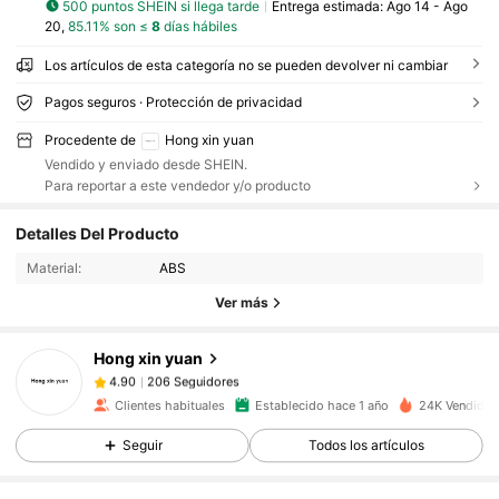
500 puntos SHEIN si llega tarde
Entrega estimada:
Ago 14 - Ago
20,
85.11% son ≤
8
días hábiles
Los artículos de esta categoría no se pueden devolver ni cambiar
Pagos seguros · Protección de privacidad
Procedente de
Hong xin yuan
Vendido y enviado desde SHEIN.
Para reportar a este vendedor y/o producto
206 Seguidores
4.90
Detalles Del Producto
Material:
ABS
206 Seguidores
4.90
Ver más
Hong xin yuan
206 Seguidores
4.90
n***9
pagó
Hace 19 horas
Clientes habituales
Establecido hace 1 año
24K Vendido 
206 Seguidores
Seguir
Todos los artículos
4.90