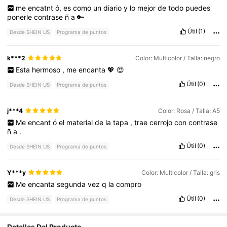
me
encatnt
ó,
es
como
un
diario
y
lo
mejor
de
todo
puedes
ponerle
contrase
ñ
a
🔑
Útil
(1)
Desde SHEIN US
Programa de puntos
k***2
Color: Multicolor / Talla: negro
Esta
hermoso
,
me
encanta
💖
😍
Útil
(0)
Desde SHEIN US
Programa de puntos
j***4
Color: Rosa / Talla: A5
Me
encant
ó
el
material
de
la
tapa
,
trae
cerrojo
con
contrase
ñ
a
.
Útil
(0)
Desde SHEIN US
Programa de puntos
Y***y
Color: Multicolor / Talla: gris
Me
encanta
segunda
vez
q
la
compro
Útil
(0)
Desde SHEIN US
Programa de puntos
Detalles Del Producto
4.1K Seguidores