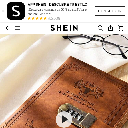
APP SHEIN - DESCUBRE TU ESTILO
×
¡Descarga y consigue un 30% de dto.!Usar el
CONSEGUIR
código: APPOFF30
(95,960)