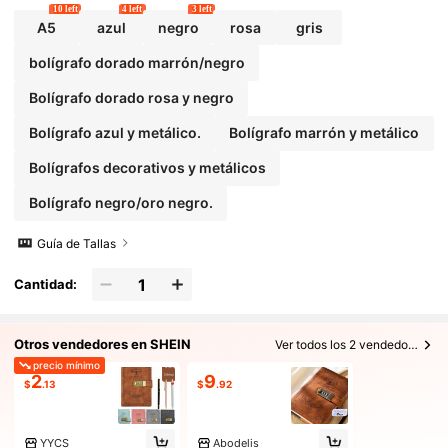
10 left
4 left
3 left
A5
azul
negro
rosa
gris
bolígrafo dorado marrón/negro
Bolígrafo dorado rosa y negro
Bolígrafo azul y metálico.
Bolígrafo marrón y metálico
Bolígrafos decorativos y metálicos
Bolígrafo negro/oro negro.
Guía de Tallas
Cantidad:
Otros vendedores en SHEIN
Ver todos los 2 vendedores
precio mínimo
2
9
$
.13
$
.92
YYCS
Abodelis