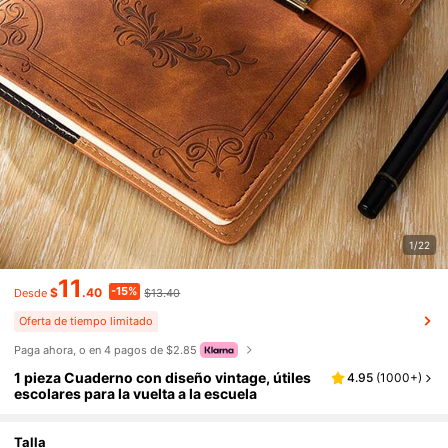
1/22
11
-15%
$
.40
$13.40
Desde
Oferta de tiempo limitado
Paga ahora, o en 4 pagos de $2.85
1 pieza Cuaderno con diseño vintage, útiles
4.95
(
1000+
)
escolares para la vuelta a la escuela
Talla