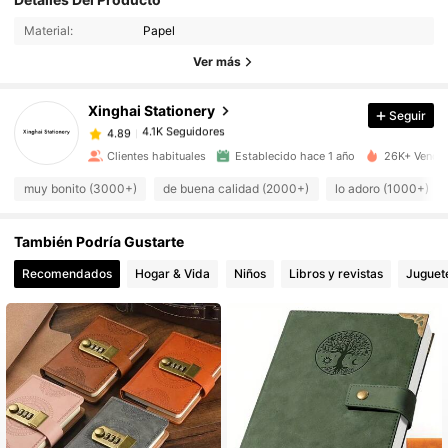
4.89
Material:
Papel
Ver más
4.1K Seguidores
4.89
Xinghai Stationery
Seguir
4.1K Seguidores
4.89
a***a
pagó
Hace 1 día
Clientes habituales
Establecido hace 1 año
26K+ Vendid
4.1K Seguidores
4.89
muy bonito (3000+)
de buena calidad (2000+)
lo adoro (1000+)
También Podría Gustarte
4.1K Seguidores
4.89
Recomendados
Hogar & Vida
Niños
Libros y revistas
Juguet
4.1K Seguidores
4.89
4.1K Seguidores
4.89
4.1K Seguidores
4.89