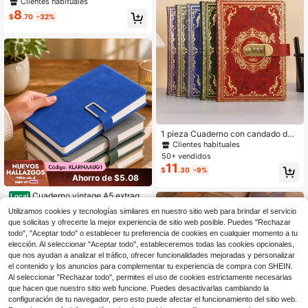
Libro de contraseñas retro con can
Clientes habituales
dado Diario Carpeta Engrosada Cre
8
$
.70
-32%
ativa Libro de contabilidad manual
Bloc de notas para estudiantes Pap
elería Útiles escolares Regreso a la
escuela
1 pieza Cuaderno con candado de
contraseña, diario retro con clip, cu
Clientes habituales
aderno para actas de reuniones, est
50+ vendidos
udiante, oficina, disponible cuadern
11
$
.30
-9%
o con candado, útiles escolares, vu
Ahorro de $5.08
elta a la escuela
Cuaderno vintage A5 extragru
Local
eso con cierre magnético – Cubiert
50+ vendidos
Utilizamos cookies y tecnologías similares en nuestro sitio web para brindar el servicio
a de polipiel, páginas en inglés con
3
$
.42
-60%
que solicitas y ofrecerte la mejor experiencia de sitio web posible. Puedes "Rechazar
fecha y marcapáginas – Diario prof
esional para reuniones, notas de ofi
todo", "Aceptar todo" o establecer tu preferencia de cookies en cualquier momento a tu
cina y uso universitario.
elección. Al seleccionar "Aceptar todo", estableceremos todas las cookies opcionales,
que nos ayudan a analizar el tráfico, ofrecer funcionalidades mejoradas y personalizar
el contenido y los anuncios para complementar tu experiencia de compra con SHEIN.
Al seleccionar "Rechazar todo", permites el uso de cookies estrictamente necesarias
que hacen que nuestro sitio web funcione. Puedes desactivarlas cambiando la
configuración de tu navegador, pero esto puede afectar el funcionamiento del sitio web.