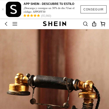
APP SHEIN - DESCUBRE TU ESTILO
×
¡Descarga y consigue un 30% de dto.!Usar el
CONSEGUIR
código: APPOFF30
(95,960)