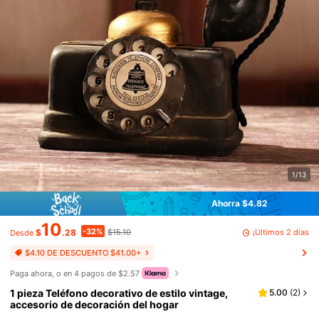
1/13
Ahorra $4.82
10
-32%
¡Últimos 2 días
$
.28
$15.10
Desde
$4.10 DE DESCUENTO $41.00+
Paga ahora, o en 4 pagos de $2.57
1 pieza Teléfono decorativo de estilo vintage,
5.00
(
2
)
accesorio de decoración del hogar