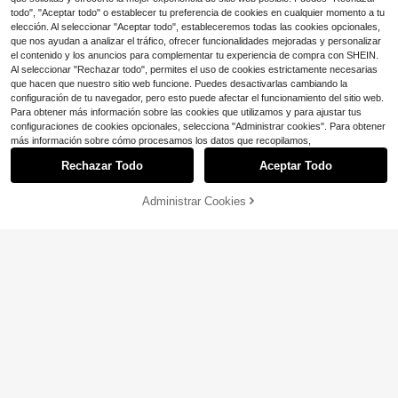
illoso para amigos.
todo", "Aceptar todo" o establecer tu preferencia de cookies en cualquier momento a tu
elección. Al seleccionar "Aceptar todo", estableceremos todas las cookies opcionales,
Figura AO.T, Figura SnK, Eren, Le.Vi,
Figura de Anime, Regalo de Mercha
que nos ayudan a analizar el tráfico, ofrecer funcionalidades mejoradas y personalizar
#5 Más vendidos
en Cloruro de polivinilo Colecciones de muñecas y
ndising de Anime para Cumpleaños
el contenido y los anuncios para complementar tu experiencia de compra con SHEIN.
60+ vendidos
de Amigos, Ornamento para Caja de
9
Al seleccionar "Rechazar todo", permites el uso de cookies estrictamente necesarias
$
.30
-9%
PC, Decoración del Hogar, Estatua
que hacen que nuestro sitio web funcione. Puedes desactivarlas cambiando la
de Personaje de Anime Apasionado,
configuración de tu navegador, pero esto puede afectar el funcionamiento del sitio web.
Colección de Figuras, Ornamento d
Para obtener más información sobre las cookies que utilizamos y para ajustar tus
e Escritorio, Regalo Pequeño Exquis
configuraciones de cookies opcionales, selecciona "Administrar cookies". Para obtener
ito, Regalo de Vacaciones, Coleccio
nable
más información sobre cómo procesamos los datos que recopilamos,
Rechazar Todo
Aceptar Todo
Administrar Cookies
¡32% DE DESCUENTO!
AÑADIR A LA BOLSA
Ahorro de $0.85
#4 Más vendidos
en 6+ USD Colecciones de muñecas y peluches para adolesce
¡Casi agotado!
Cojín de peluche suave para asient
o de coche para muñecas, con clip
#4 Más vendidos
#4 Más vendidos
en 6+ USD Colecciones de muñecas y peluches para adolesce
en 6+ USD Colecciones de muñecas y peluches para adolesce
de ventilación de aire, lindo y prácti
¡Casi agotado!
¡Casi agotado!
300+ vendidos
(100+)
co, ideal para decoración de coche
4
#4 Más vendidos
en 6+ USD Colecciones de muñecas y peluches para adolesce
para fans y coleccionistas de muñe
$
.65
-15%
¡Casi agotado!
cas
Decoración de escritorio de oficina
con guerrero blindado vintage de re
Solo quedan 6
sina, escultura de personaje del jue
9
$
.68
-11%
go Abyss Watchers, estatua de exhi
bición de mesa con textura pesada
para decoración de espacio de trab
ajo y habitación, figura de anime/fig
ura de anime/figuras/juguetes para