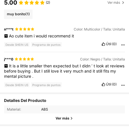
5.00
(2)
Ver más
muy bonito
(1)
n***t
Color: Multicolor / Talla: Unitalla
Ao
cute
item
i
would
recommend
it
Útil
(0)
Desde SHEIN US
Programa de puntos
j***0
Color: Negro / Talla: Unitalla
It
is
a
little
smaller
then
expected
but
I
didn
’
t
look
at
reviews
before
buying
.
But
I
still
love
it
very
much
and
it
still
fits
my
mental
picture
.
Útil
(0)
Desde SHEIN US
Programa de puntos
Detalles Del Producto
1.5K Seguidores
4.90
Material:
ABS
1.5K Seguidores
4.90
Ver más
1.5K Seguidores
4.90