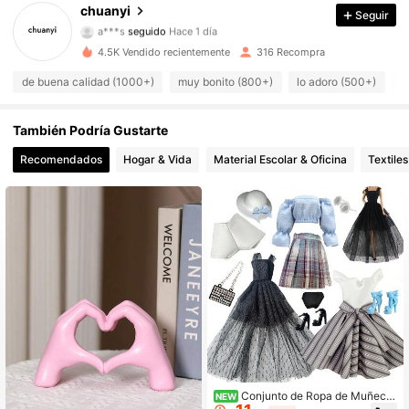
chuanyi
Seguir
a***s
seguido
Hace 1 día
1.5K Seguidores
4.90
4.5K Vendido recientemente
316 Recompra
1.5K Seguidores
4.90
de buena calidad (1000+)
muy bonito (800+)
lo adoro (500+)
b
1.5K Seguidores
4.90
También Podría Gustarte
Recomendados
Hogar & Vida
Material Escolar & Oficina
Textile
1.5K Seguidores
4.90
1.5K Seguidores
4.90
1.5K Seguidores
4.90
1.5K Seguidores
4.90
1.5K Seguidores
4.90
Conjunto de Ropa de Muñeca
NEW
de Lujo de Varias Piezas, Diseñado