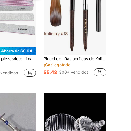
Ahorro de $0.94
te Lima de uñas gris 100/180 cuadrada recta para manicura, lima de lijado para uñas, removedor de esmalte de gel UV, herramienta de cuidado de uñas
Pincel de uñas acrílicas de Kolinsky, talla 8-18, pincel de uñas acrílicas de Kolinsky de alta calidad de sándalo, pincel de uñas acrílicas, pincel de uñas acrílicas de Kolinsky, pincel de polvo acrílico
¡Casi agotado!
!
$5.48
300+ vendidos
 vendidos