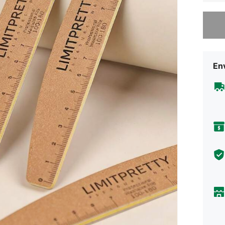
Lo sent
Env