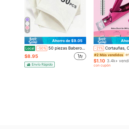
4
Ahorro de $9.05
Aho
50 piezas Baberos dentales desechables Baberos dentales desechables Baberos de tatuaje dental Baberos dentales para uñas Toallas de babero Cubiertas de mesa de tatuaje, Hojas de papel Rosado
Cortauñas, Cortauñas Ajustables Púrpura con 15 Imanes y Ajustador de Tamaño, Imanes para Uñas Postizas, Cortauñas de Acero Inoxidable para Puntas de Uñas Postizas
Local
-50%
-21%
#2 Más vendidos
$8.95
$1.10
3.4k+ vend
Envío Rápido
con cupón