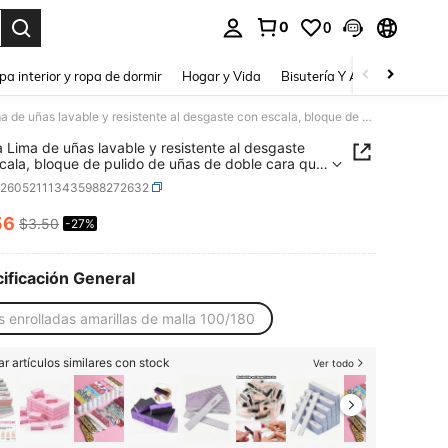
0
0
a. Press Enter to select.
pa interior y ropa de dormir
Hogar y Vida
Bisutería Y Accesorios
Be
1 pieza Lima de uñas lavable y resistente al desgaste con escala, bloque de pulido de uñas de doble cara que no suelta pelusa, con grano 100/180, impermeable, reutilizable, para principiantes, DIY, salones de uñas
a Lima de uñas lavable y resistente al desgaste
cala, bloque de pulido de uñas de doble cara que
lta pelusa, con grano 100/180, impermeable,
b260521113435988272632
izable, para principiantes, DIY, salones de uñas
56
$3.50
-27%
ICE AND AVAILABILITY
ificación General
s enrolladas amarillas de malla 100/180
r artículos similares con stock
Ver todo