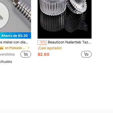
Ahorro de $0.20
allos, esmerilador eléctrico para pies, removedor profesional de callos con eje, adecuado para cabezal de esmerilado de salón de uñas, accesorios de herramientas DIY para arte de uñas
Beautizon Nailartlab Taza para arte de uñas acrílicas, plato para mezclar polvo acrílico, tapa, cuenco, soporte para taza, herramientas para arte de uñas
-10%
¡Casi agotado!
en Plateado Brocas para uñas
os
$2.60
 vendidos
bituales