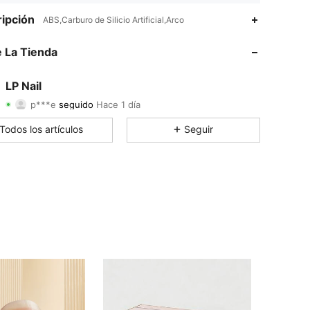
4.94
71
215
ipción
ABS,Carburo de Silicio Artificial,Arco
4.94
71
215
 La Tienda
4.94
71
215
LP Nail
p***e
seguido
Hace 1 día
4.94
71
215
Calificación
Artículos
Seguidores
Todos los artículos
Seguir
4.94
71
215
4.94
71
215
4.94
71
215
4.94
71
215
4.94
71
215
4.94
71
215