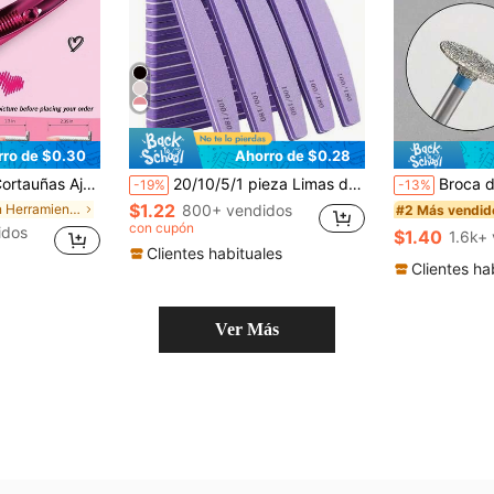
rro de $0.30
Ahorro de $0.28
, Adecuado para Uñas Acrílicas/Postizas, Herramienta de Hoja Afilada para Manicura/Pedicura, Suministros de Uñas de Salón, Regalo para Mujeres/Niñas
20/10/5/1 pieza Limas de uñas profesionales, limas de uñas naturales 180/100, limas de uñas de doble cara lavables con textura fina, adecuadas para uso en el hogar y en el salón
Broca de metal con diamante para arte de uñas, broca de disco redondo para piel muerta y c
-19%
-13%
$1.22
en Herramientas de extensión de uñas más vendidas
800+ vendidos
#2 Más vendid
con cupón
idos
$1.40
1.6k+
Clientes habituales
Clientes ha
Ver Más