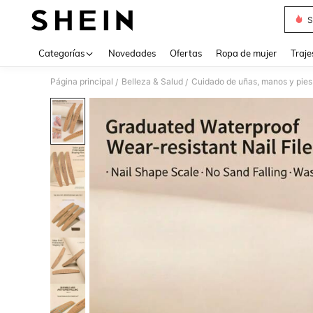
S
Use up 
Categorías
Novedades
Ofertas
Ropa de mujer
Traje
Página principal
Belleza & Salud
Cuidado de uñas, manos y pies
/
/