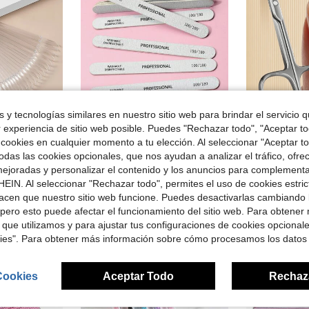
 y tecnologías similares en nuestro sitio web para brindar el servicio qu
r experiencia de sitio web posible. Puedes "Rechazar todo", "Aceptar t
rro de $0.50
Ahorro de $0.40
 cookies en cualquier momento a tu elección. Al seleccionar "Aceptar to
en Claro Accesorios para decoración de uñas
eutilizables, herramienta de práctica de color de esmalte de uñas de gel, adecuado para el hogar, salón y arte de uñas profesional, suministros de uñas
Juego de limas de uñas profesionales 50/20/10/5/1 pieza, herramientas personalizadas de reparación de manicura, juego de herramientas de cuidado de uñas, lima de lijado de madera, lima de pulido de doble cara, adecuada para uñas naturales, también adecuada para pies, manos y cuidado de uñas
1 pieza Cortaúñas de manicura rusa, Cortaúñas 
das las cookies opcionales, que nos ayudan a analizar el tráfico, ofre
-31%
-32%
)
ejoradas y personalizar el contenido y los anuncios para complementa
en Claro Accesorios para decoración de uñas
en Claro Accesorios para decoración de uñas
$0.90
$1.50
400+ vendidos
100+ 
)
)
EIN. Al seleccionar "Rechazar todo", permites el uso de cookies estri
didos
en Claro Accesorios para decoración de uñas
Establecido hace 1 año
acen que nuestro sitio web funcione. Puedes desactivarlas cambiando 
)
pero esto puede afectar el funcionamiento del sitio web. Para obtener
les
 que utilizamos y para ajustar tus configuraciones de cookies opcional
kies". Para obtener más información sobre cómo procesamos los datos
Cookies
Aceptar Todo
Rechaz