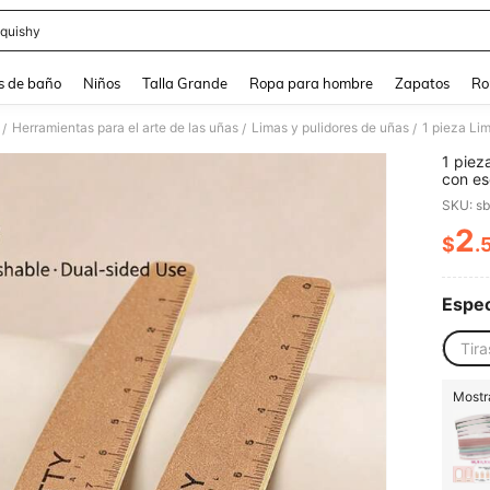
quishy
and down arrow keys to navigate search Búsqueda reciente and Busca y Encuentr
s de baño
Niños
Talla Grande
Ropa para hombre
Zapatos
Ro
Herramientas para el arte de las uñas
Limas y pulidores de uñas
/
/
/
1 piez
con es
no sue
SKU: s
reutil
2
$
.
PR
Espec
Tira
Mostra