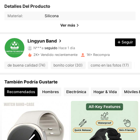
Detalles Del Producto
76 Seguidores
4.88
Material:
Silicona
76 Seguidores
4.88
Ver más
76 Seguidores
4.88
Lingyun Band
Seguir
N***a
seguido
Hace 1 día
76 Seguidores
4.88
2K+ Vendido recientemente
1K+ Recompra
76 Seguidores
de buena calidad (74)
bonito color (30)
como en las fotos (17)
m
4.88
76 Seguidores
4.88
También Podría Gustarte
Recomendados
Hombres
Electrónica
Hogar & Vida
Móviles 
76 Seguidores
4.88
76 Seguidores
4.88
76 Seguidores
4.88
76 Seguidores
4.88