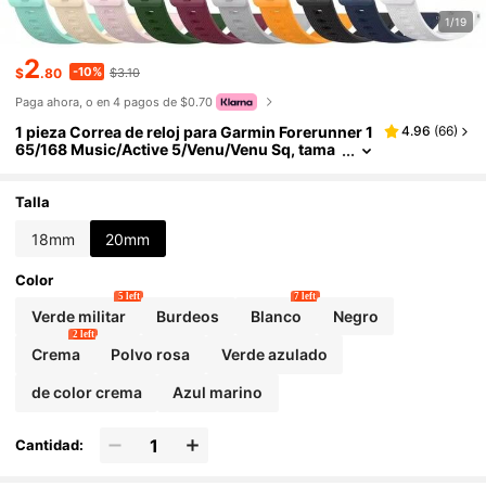
1/19
2
-10%
$
.80
$3.10
Paga ahora, o en 4 pagos de $0.70
1 pieza Correa de reloj para Garmin Forerunner 1
4.96
(
66
)
65/168 Music/Active 5/Venu/Venu Sq, tama
ños de correa de 20 mm para smartwatch d
e Garmin para mujer
Talla
18mm
20mm
Color
5 left
7 left
Verde militar
Burdeos
Blanco
Negro
2 left
Crema
Polvo rosa
Verde azulado
de color crema
Azul marino
Cantidad: