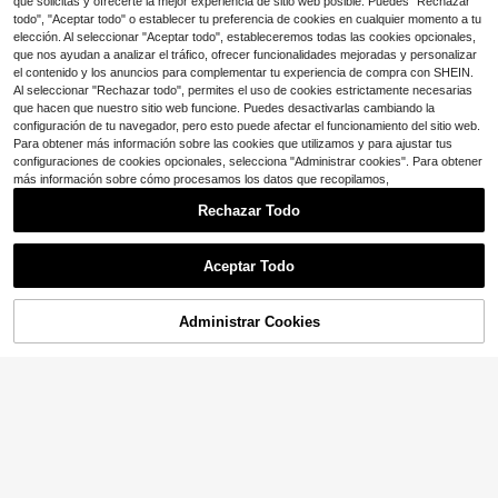
que solicitas y ofrecerte la mejor experiencia de sitio web posible. Puedes "Rechazar
5/46mm, Gear S3
todo", "Aceptar todo" o establecer tu preferencia de cookies en cualquier momento a tu
elección. Al seleccionar "Aceptar todo", estableceremos todas las cookies opcionales,
que nos ayudan a analizar el tráfico, ofrecer funcionalidades mejoradas y personalizar
el contenido y los anuncios para complementar tu experiencia de compra con SHEIN.
Al seleccionar "Rechazar todo", permites el uso de cookies estrictamente necesarias
que hacen que nuestro sitio web funcione. Puedes desactivarlas cambiando la
#2 Más vendidos
en Verde Correas de reloj
4
configuración de tu navegador, pero esto puede afectar el funcionamiento del sitio web.
¡Casi agotado!
Para obtener más información sobre las cookies que utilizamos y para ajustar tus
#2 Más vendidos
#2 Más vendidos
en Verde Correas de reloj
en Verde Correas de reloj
1 pieza Correa de reloj de cuero esti
configuraciones de cookies opcionales, selecciona "Administrar cookies". Para obtener
lo minimalista de moda adecuada p
¡Casi agotado!
¡Casi agotado!
más información sobre cómo procesamos los datos que recopilamos,
ara 38/40/41/42/44/45/49mm Ultr
500+ vendidos
#2 Más vendidos
en Verde Correas de reloj
a/SE/8/7/6/5/4/3/2/1
2
¡Casi agotado!
Rechazar Todo
$
.82
-26%
Aceptar Todo
Administrar Cookies
¡10% DE DESCUENTO!
AÑADIR A LA BOLSA
3 piezas de banda deportiva de sili
cona suave compatible con Gar-Mi
50+ vendidos
n Venu 3 2 Vivoactive 6 5 4 Forerun
2
$
.25
-13%
ner Fenix Series 18mm 20mm 22mm
correa de reloj, para hombres y muj
eres
Ahorro de $0.40