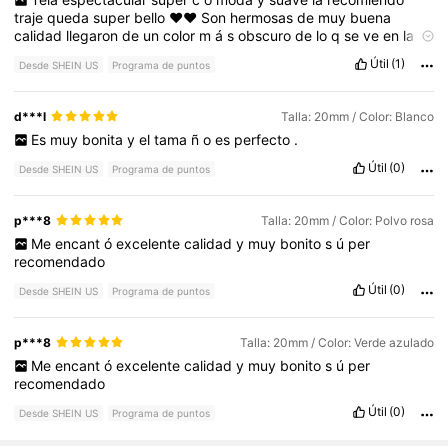
traje
queda
super
bello
❤️❤️
Son
hermosas
de
muy
buena
calidad
llegaron
de
un
color
m
á
s
obscuro
de
lo
q
se
ve
en
la
imagen
❤️❤️❤️❤️
las
recomiendo
Útil
(1)
Desde SHEIN US
Programa de puntos
d***l
Talla: 20mm / Color: Blanco
Es
muy
bonita
y
el
tama
ñ
o
es
perfecto
.
Útil
(0)
Desde SHEIN US
Programa de puntos
p***8
Talla: 20mm / Color: Polvo rosa
Me
encant
ó
excelente
calidad
y
muy
bonito
s
ú
per
recomendado
Útil
(0)
Desde SHEIN US
Programa de puntos
p***8
Talla: 20mm / Color: Verde azulado
Me
encant
ó
excelente
calidad
y
muy
bonito
s
ú
per
recomendado
Útil
(0)
Desde SHEIN US
Programa de puntos