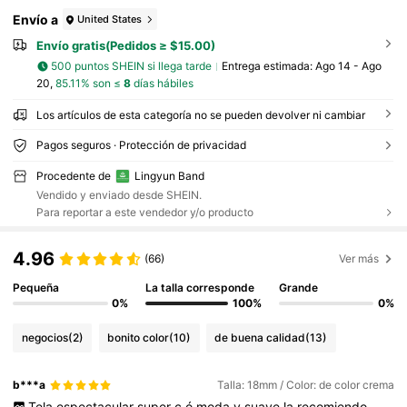
Envío a
United States
Envío gratis(Pedidos ≥ $15.00)
500 puntos SHEIN si llega tarde
Entrega estimada:
Ago 14 - Ago
20,
85.11% son ≤
8
días hábiles
Los artículos de esta categoría no se pueden devolver ni cambiar
Pagos seguros · Protección de privacidad
Procedente de
Lingyun Band
Vendido y enviado desde SHEIN.
Para reportar a este vendedor y/o producto
4.96
(66)
Ver más
Pequeña
La talla corresponde
Grande
0%
100%
0%
negocios
(2)
bonito color
(10)
de buena calidad
(13)
b***a
Talla: 18mm / Color: de color crema
Tela
espectacular
super
c
ó
moda
y
suave
la
recomiendo