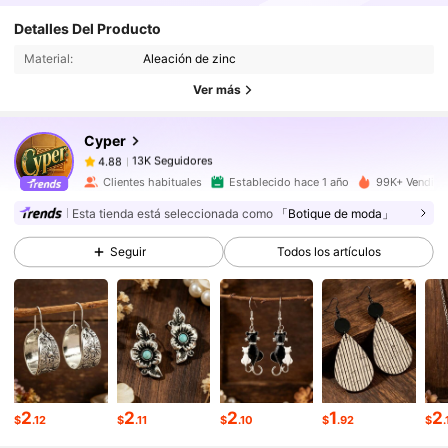
13K Seguidores
4.88
Detalles Del Producto
Material:
Aleación de zinc
13K Seguidores
4.88
Ver más
Cyper
13K Seguidores
4.88
j***1
pagó
Hace 1 horas
Clientes habituales
Establecido hace 1 año
99K+ Vendido
Esta tienda está seleccionada como
「Botique de moda」
13K Seguidores
4.88
Seguir
Todos los artículos
13K Seguidores
4.88
13K Seguidores
4.88
2
2
2
1
2
13K Seguidores
4.88
$
.12
$
.11
$
.10
$
.92
$
.