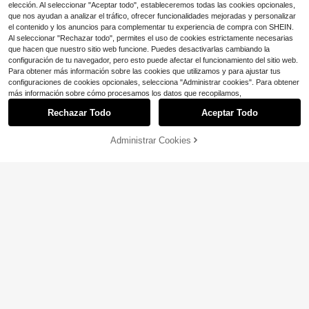
elección. Al seleccionar "Aceptar todo", estableceremos todas las cookies opcionales,
que nos ayudan a analizar el tráfico, ofrecer funcionalidades mejoradas y personalizar
el contenido y los anuncios para complementar tu experiencia de compra con SHEIN.
Al seleccionar "Rechazar todo", permites el uso de cookies estrictamente necesarias
que hacen que nuestro sitio web funcione. Puedes desactivarlas cambiando la
configuración de tu navegador, pero esto puede afectar el funcionamiento del sitio web.
Ahorro de $0.25
Para obtener más información sobre las cookies que utilizamos y para ajustar tus
configuraciones de cookies opcionales, selecciona "Administrar cookies". Para obtener
#VibesFestival
más información sobre cómo procesamos los datos que recopilamos,
TopHanqi 1 Set de Joyería Vintage
Bohemia - 1 par de pendientes met
Rechazar Todo
Aceptar Todo
Clientes habituales
álicos en forma de hoja geométrica
500+ vendidos
(1000+)
+ 1 collar de colgante redondo de d
Administrar Cookies
2
oble capa con cuentas de madera,
¡15% DE DESCUENTO!
AÑADIR A LA BOLSA
$
.35
-10%
Ahorro de $0.38
concha y decoración de turquesa, a
decuado para atuendos diarios, fies
Clientes habituales
#EstiloVaquero
tas, citas, regalo
¡Casi agotado!
1 Set de Aretes y Collar con Diseño
Tallado de Mapa Vintage de Texas
Clientes habituales
Clientes habituales
y Girasol
300+ vendidos
¡Casi agotado!
¡Casi agotado!
Clientes habituales
2
$
.22
-15%
¡Casi agotado!