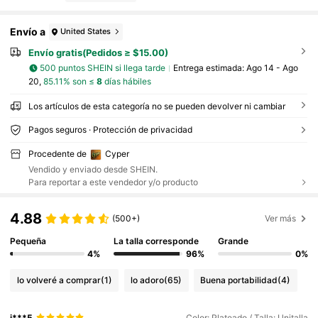
Envío a
United States
Envío gratis(Pedidos ≥ $15.00)
500 puntos SHEIN si llega tarde
Entrega estimada:
Ago 14 - Ago
20,
85.11% son ≤
8
días hábiles
Los artículos de esta categoría no se pueden devolver ni cambiar
Pagos seguros · Protección de privacidad
Procedente de
Cyper
Vendido y enviado desde SHEIN.
Para reportar a este vendedor y/o producto
4.88
(500+)
Ver más
Pequeña
La talla corresponde
Grande
4%
96%
0%
lo volveré a comprar
(1)
lo adoro
(65)
Buena portabilidad
(4)
j***5
Color: Plateado / Talla: Unitalla