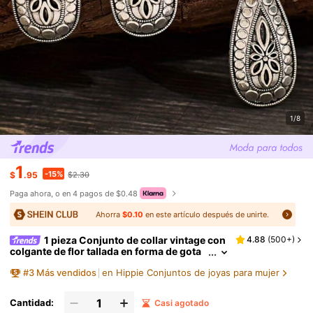
1/8
1
-15%
$
.95
$2.30
Paga ahora, o en 4 pagos de $0.48
Ahorra
$0.10
en este artículo después de unirte.
1 pieza Conjunto de collar vintage con
4.88
(
500+
)
colgante de flor tallada en forma de gota
de agua y 1 pieza de aretes, regalo para S
#
3
Más vendidos
en Hippie Conjuntos de joyas para mujer
an Valentín, mamá, madre, Día de la Madre
Cantidad:
Casi agotado