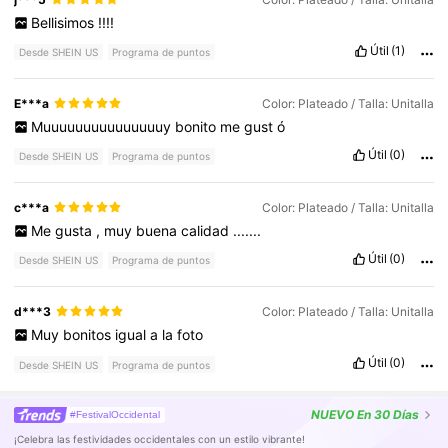
Bellisimos
!!!!
Útil
(1)
Desde SHEIN US
Programa de puntos
E***a
Color: Plateado / Talla: Unitalla
Muuuuuuuuuuuuuuuy
bonito
me
gust
ó
Útil
(0)
Desde SHEIN US
Programa de puntos
c***a
Color: Plateado / Talla: Unitalla
Me
gusta
,
muy
buena
calidad
.......
Útil
(0)
Desde SHEIN US
Programa de puntos
d***3
Color: Plateado / Talla: Unitalla
Muy
bonitos
igual
a
la
foto
Útil
(0)
Desde SHEIN US
Programa de puntos
NUEVO
En 30 Días
#FestivalOccidental
¡Celebra las festividades occidentales con un estilo vibrante!