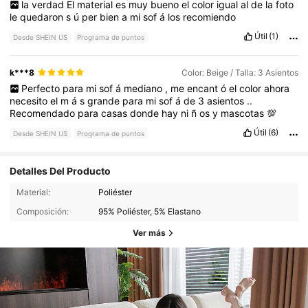
la
verdad
El
material
es
muy
bueno
el
color
igual
al
de
la
foto
le
quedaron
s
ú
per
bien
a
mi
sof
á
los
recomiendo
Útil
(1)
Desde SHEIN US
Programa de puntos
k***8
Color: Beige / Talla: 3 Asientos
Perfecto
para
mi
sof
á
mediano
,
me
encant
ó
el
color
ahora
necesito
el
m
á
s
grande
para
mi
sof
á
de
3
asientos
..
Recomendado
para
casas
donde
hay
ni
ñ
os
y
mascotas
💯
Útil
(6)
Desde SHEIN US
Programa de puntos
Detalles Del Producto
Material:
Poliéster
Composición:
95% Poliéster, 5% Elastano
Ver más