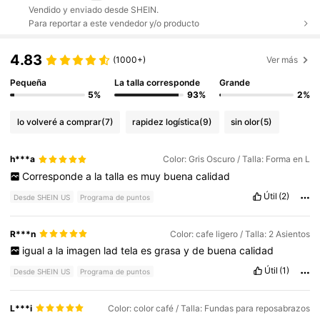
Vendido y enviado desde SHEIN.
Para reportar a este vendedor y/o producto
4.83
(1000+)
Ver más
Pequeña
La talla corresponde
Grande
5%
93%
2%
lo volveré a comprar
(7)
rapidez logística
(9)
sin olor
(5)
h***a
Color: Gris Oscuro / Talla: Forma en L
Corresponde
a
la
talla
es
muy
buena
calidad
Útil
(2)
Desde SHEIN US
Programa de puntos
R***n
Color: cafe ligero / Talla: 2 Asientos
igual
a
la
imagen
lad
tela
es
grasa
y
de
buena
calidad
Útil
(1)
Desde SHEIN US
Programa de puntos
L***i
Color: color café / Talla: Fundas para reposabrazos