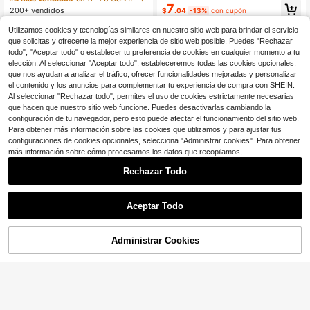
eda de hielo refrescante, resistente
7
ctor de asiento de sofá minimalista
200+ vendidos
$
.04
-13%
con cupón
a la suciedad y apta para mascotas,
moderno antideslizante, funda de s
lavable a máquina sin decoloración,
6
ofá a prueba de polvo y lavable, de
$
.30
-32%
Utilizamos cookies y tecnologías similares en nuestro sitio web para brindar el servicio
decoración para sala de estar interi
estilo fresco y elegante en beige, su
que solicitas y ofrecerte la mejor experiencia de sitio web posible. Puedes "Rechazar
or, patio exterior y vacaciones, ade
Envío Rápido
ave y resistente a la decoloración,
cuada para sofá reclinable en forma
todo", "Aceptar todo" o establecer tu preferencia de cookies en cualquier momento a tu
apta para mascotas, se ajusta a sof
de L de 1/2/3/4 plazas, funda para r
elección. Al seleccionar "Aceptar todo", estableceremos todas las cookies opcionales,
ás en forma de L y de 1/2/3/4 plaza
eposabrazos y respaldo, esencial d
s
que nos ayudan a analizar el tráfico, ofrecer funcionalidades mejoradas y personalizar
e verano
el contenido y los anuncios para complementar tu experiencia de compra con SHEIN.
Al seleccionar "Rechazar todo", permites el uso de cookies estrictamente necesarias
que hacen que nuestro sitio web funcione. Puedes desactivarlas cambiando la
configuración de tu navegador, pero esto puede afectar el funcionamiento del sitio web.
Para obtener más información sobre las cookies que utilizamos y para ajustar tus
configuraciones de cookies opcionales, selecciona "Administrar cookies". Para obtener
más información sobre cómo procesamos los datos que recopilamos,
Rechazar Todo
Aceptar Todo
Administrar Cookies
AÑADIR A LA BOLSA
¡9% DE DESCUENTO!