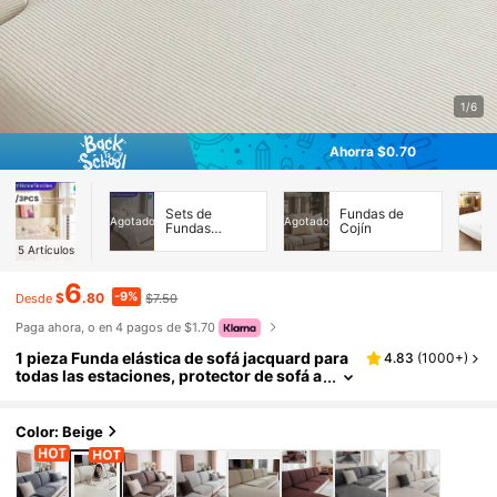
1/6
Ahorra $0.70
Sets de
Fundas de
Agotado
Agotado
Fundas
Cojín
Nórdicas
5
Artículos
6
-9%
$
.80
$7.50
Desde
Paga ahora, o en 4 pagos de $1.70
1 pieza Funda elástica de sofá jacquard para
4.83
(
1000+
)
todas las estaciones, protector de sofá a
ntideslizante de estilo moderno minimali
sta, funda de sofá para sala de estar adecuad
a para sofás en forma de L y de 1, 2, 3, 4 plaza
Color: Beige
s, hogar estético