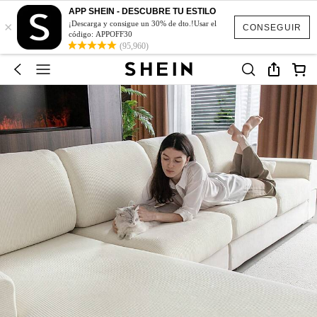
APP SHEIN - DESCUBRE TU ESTILO
×
¡Descarga y consigue un 30% de dto.!Usar el
CONSEGUIR
código: APPOFF30
(95,960)