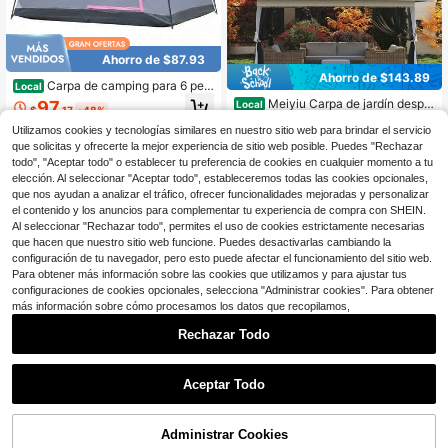
Ahorro de $87.93
Ahorro de $143.89
Carpa de camping para 6 pers
Local
onas, impermeable y a prueba de vi
Meiyiu Carpa de jardín desple
97
Local
$
.17
-48%
ento, fácil de montar, carpa de cam
gable de 13x13, toldo exterior con
138
ping familiar de doble capa con 1 pu
$
.31
-51%
mosquitera, [altura ajustable y espa
Utilizamos cookies y tecnologías similares en nuestro sitio web para brindar el servicio
4-5 días hábiles
Envío gratis
erta de malla y 5 ventanas de malla
cioso] carpa desplegable con doble
que solicitas y ofrecerte la mejor experiencia de sitio web posible. Puedes "Rechazar
4-5 días hábiles
Envío gratis
grandes, color gris
techo, carpa de jardín resistente a l
todo", "Aceptar todo" o establecer tu preferencia de cookies en cualquier momento a tu
os rayos UV para patio trasero, pati
elección. Al seleccionar "Aceptar todo", estableceremos todas las cookies opcionales,
o, césped, jardín, terraza
que nos ayudan a analizar el tráfico, ofrecer funcionalidades mejoradas y personalizar
el contenido y los anuncios para complementar tu experiencia de compra con SHEIN.
Al seleccionar "Rechazar todo", permites el uso de cookies estrictamente necesarias
que hacen que nuestro sitio web funcione. Puedes desactivarlas cambiando la
configuración de tu navegador, pero esto puede afectar el funcionamiento del sitio web.
Para obtener más información sobre las cookies que utilizamos y para ajustar tus
configuraciones de cookies opcionales, selecciona "Administrar cookies". Para obtener
más información sobre cómo procesamos los datos que recopilamos,
Rechazar Todo
#4 Más vendidos
en 0~18 USD Suministros para picnic en el jardín
Ahorro de $3.63
¡Casi agotado!
Ahorro de $92.40
#4 Más vendidos
#4 Más vendidos
en 0~18 USD Suministros para picnic en el jardín
en 0~18 USD Suministros para picnic en el jardín
Aceptar Todo
1 pieza Toldo transparente a prueba
de frío, carpa de sombrilla de 4 pata
¡Casi agotado!
¡Casi agotado!
TABU
s para exteriores, el producto solo in
100+ vendidos
#4 Más vendidos
en 0~18 USD Suministros para picnic en el jardín
TABU 6 X 18,29 cm Carpa de
Local
cluye una pieza de tela de carpa, fij
Administrar Cookies
¡Casi agotado!
malla transpirable para acampar, co
AÑADIR A LA BOLSA
13
¡11% DE DESCUENTO!
ada con cuerdas en los cuatro lado
75
$
.57
-21%
con cupón
$
.60
-55%