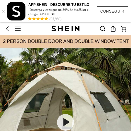
APP SHEIN - DESCUBRE TU ESTILO
×
¡Descarga y consigue un 30% de dto.!Usar el
CONSEGUIR
código: APPOFF30
(95,960)