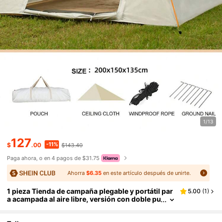
1/13
127
-11%
$
.00
$143.40
Paga ahora, o en 4 pagos de $31.75
Ahorra
$6.35
en este artículo después de unirte.
1 pieza Tienda de campaña plegable y portátil par
5.00
(
1
)
a acampada al aire libre, versión con doble pu
erta y doble ventana, de color blanco/gris nu
be, grande, automática, resistente a la lluvia y a lo