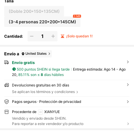
s mosquitos, para reuniones familiares, picnics, e
Talla
quipamiento de camping, casa al aire libre, tienda
de campaña grande resistente a la lluvia y a la hu
(Doble 200*150*135CM)
medad con colchoneta
1 left
(3-4 personas 220*200*145CM)
Cantidad:
¡Solo quedan 1!
Envío a
United States
Envío gratis
500 puntos SHEIN si llega tarde
Entrega estimada:
Ago 14 - Ago
20,
85.11% son ≤
8
días hábiles
Devoluciones gratuitas en 30 días
Se aplican los términos y condiciones
Pagos seguros · Protección de privacidad
Procedente de
XIANYUE
Vendido y enviado desde SHEIN.
Para reportar a este vendedor y/o producto