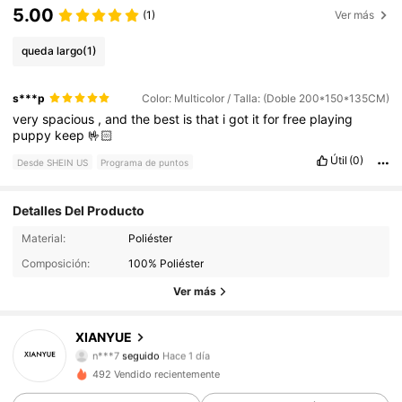
5.00
(1)
Ver más
queda largo
(1)
s***p
Color: Multicolor / Talla: (Doble 200*150*135CM)
very
spacious
,
and
the
best
is
that
i
got
it
for
free
playing
puppy
keep
🤟🏻
Útil
(0)
Desde SHEIN US
Programa de puntos
Detalles Del Producto
366 Seguidores
4.89
Material:
Poliéster
Composición:
100% Poliéster
366 Seguidores
4.89
Ver más
366 Seguidores
4.89
XIANYUE
n***7
seguido
Hace 1 día
366 Seguidores
4.89
492 Vendido recientemente