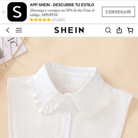
APP SHEIN - DESCUBRE TU ESTILO
×
¡Descarga y consigue un 30% de dto.!Usar el
CONSEGUIR
código: APPOFF30
(95,960)