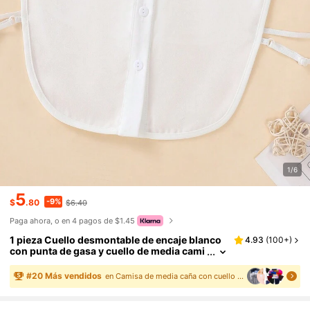
1/6
5
-9%
$
.80
$6.40
Paga ahora, o en 4 pagos de $1.45
1 pieza Cuello desmontable de encaje blanco
4.93
(
100+
)
con punta de gasa y cuello de media cami
sa decorativo personalizado para mujer,
para uso diario
#
20
Más vendidos
en Camisa de media caña con cuello dickey Collar y