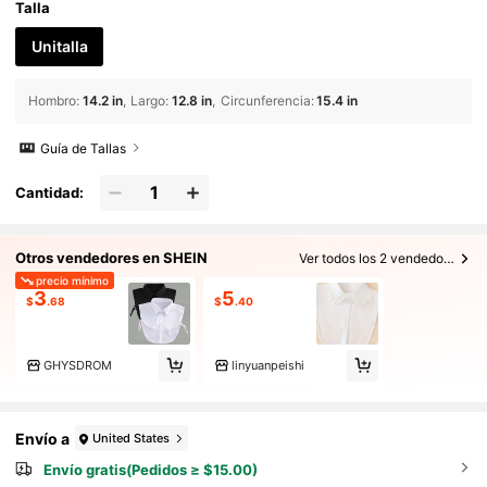
Talla
Unitalla
Hombro
:
14.2 in
Largo
:
12.8 in
Circunferencia
:
15.4 in
Guía de Tallas
Cantidad:
Otros vendedores en SHEIN
Ver todos los 2 vendedores
precio mínimo
3
5
$
.68
$
.40
GHYSDROM
linyuanpeishi
Envío a
United States
Envío gratis(Pedidos ≥ $15.00)