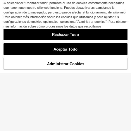
Al seleccionar "Rechazar todo", permites el uso de cookies estrictamente necesarias
que hacen que nuestro sitio web funcione. Puedes desactivarlas cambiando la
configuración de tu navegador, pero esto puede afectar el funcionamiento del sitio web.
Ahorro de $0.95
Para obtener más información sobre las cookies que utilizamos y para ajustar tus
configuraciones de cookies opcionales, selecciona "Administrar cookies". Para obtener
1 pieza Nuevo cuello postizo de pu
más información sobre cómo procesamos los datos que recopilamos,
nto de moda para mujer, dickey sim
#1 Más vendidos
en 0~5 USD Cuellos falsos para mujer
ple para el cuello anti-exposición p
1.4k+ vendidos
Rechazar Todo
ara vestido para decoración navide
3
$
.65
-21%
con cupón
ña
Aceptar Todo
Administrar Cookies
AÑADIR A LA BOLSA
¡9% DE DESCUENTO!
#AireNáutico
ROMWE J-Fashion Cuello De Dicke
y Con Patrón Rayado
#2 Más vendidos
en Multicolor Cuellos falsos para mujer
700+ vendidos
4
$
.30
-4%
Cuello de camisa multifuncio
Local
nal simple estilo vaquero, ideal para
Solo quedan 5
uso diario, cuello falso desmontable
7
$
.60
-46%
y usable, capa interior de camisa de