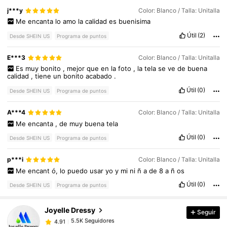
j***y
Color: Blanco / Talla: Unitalla
Me
encanta
lo
amo
la
calidad
es
buenisima
Útil
(2)
Desde SHEIN US
Programa de puntos
E***3
Color: Blanco / Talla: Unitalla
Es
muy
bonito
,
mejor
que
en
la
foto
,
la
tela
se
ve
de
buena
calidad
,
tiene
un
bonito
acabado
.
Útil
(0)
Desde SHEIN US
Programa de puntos
A***4
Color: Blanco / Talla: Unitalla
Me
encanta
,
de
muy
buena
tela
Útil
(0)
Desde SHEIN US
Programa de puntos
5.5K Seguidores
4.91
p***i
Color: Blanco / Talla: Unitalla
Me
encant
ó,
lo
puedo
usar
yo
y
mi
ni
ñ
a
de
8
a
ñ
os
Útil
(0)
Desde SHEIN US
Programa de puntos
5.5K Seguidores
4.91
Joyelle Dressy
Seguir
5.5K Seguidores
4.91