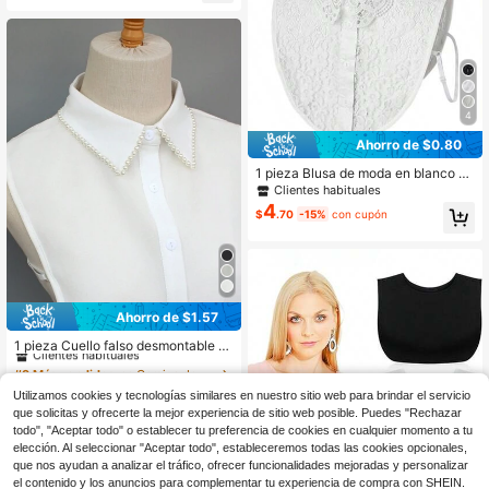
4
Ahorro de $0.80
1 pieza Blusa de moda en blanco y
negro para mujer, accesorio de cuel
Clientes habituales
lo de camisa desmontable elegante,
4
$
.70
-15%
con cupón
adecuado para atuendos de otoño/i
nvierno
Ahorro de $1.57
#9 Más vendidos
en Camisa de media caña con cuello dickey Collar y
Clientes habituales
1 pieza Cuello falso desmontable d
e mujer con decoración de perlas h
#9 Más vendidos
#9 Más vendidos
en Camisa de media caña con cuello dickey Collar y
en Camisa de media caña con cuello dickey Collar y
echa a mano, accesorio único y ver
Clientes habituales
Clientes habituales
100+ vendidos
(100+)
sátil apto para uso diario en primav
Utilizamos cookies y tecnologías similares en nuestro sitio web para brindar el servicio
5
#9 Más vendidos
en Camisa de media caña con cuello dickey Collar y
era, otoño e invierno
$
.33
-23%
con cupón
que solicitas y ofrecerte la mejor experiencia de sitio web posible. Puedes "Rechazar
Clientes habituales
todo", "Aceptar todo" o establecer tu preferencia de cookies en cualquier momento a tu
elección. Al seleccionar "Aceptar todo", estableceremos todas las cookies opcionales,
que nos ayudan a analizar el tráfico, ofrecer funcionalidades mejoradas y personalizar
el contenido y los anuncios para complementar tu experiencia de compra con SHEIN.