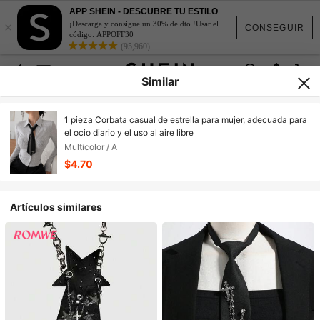
APP SHEIN - DESCUBRE TU ESTILO
×
¡Descarga y consigue un 30% de dto.!Usar el
CONSEGUIR
código: APPOFF30
(95,960)
Similar
1 pieza Corbata casual de estrella para mujer, adecuada para
el ocio diario y el uso al aire libre
Multicolor / A
$4.70
Artículos similares