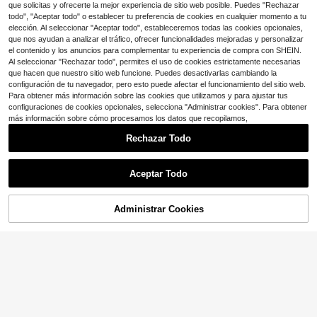
3D con patrones de autobús hippie
#6 Más vendidos
en Deportivo Bolsos De Mano Para Mujer
que solicitas y ofrecerte la mejor experiencia de sitio web posible. Puedes "Rechazar
Envío Rápido
decuado para Almacenar Artículos
de montaña, furgoneta de margarit
50+ vendidos
todo", "Aceptar todo" o establecer tu preferencia de cookies en cualquier momento a tu
Esenciales Diarios como Lápiz Labi
a de abeja y carrito de golf, bolso gr
elección. Al seleccionar "Aceptar todo", estableceremos todas las cookies opcionales,
al, Llaves, Botella de Agua, Paragua
13
ande para vacaciones en la playa
$
.70
-47%
s, Cosméticos, Perfecto para el Des
que nos ayudan a analizar el tráfico, ofrecer funcionalidades mejoradas y personalizar
9
plazamiento de la Mujer, Compras,
el contenido y los anuncios para complementar tu experiencia de compra con SHEIN.
Viajes de Negocios y Uso Diario.
Bolso de mezclilla vintage pa
Al seleccionar "Rechazar todo", permites el uso de cookies estrictamente necesarias
Local
ra mujer, bolso casual de hombro c
1k+ vendidos
(100+)
que hacen que nuestro sitio web funcione. Puedes desactivarlas cambiando la
on cadena, bolso grande cruzado,
configuración de tu navegador, pero esto puede afectar el funcionamiento del sitio web.
2
bolso de viaje, bolso tote de veran
$
.20
-42%
Para obtener más información sobre las cookies que utilizamos y para ajustar tus
o, esencial de viaje, regreso a clase
configuraciones de cookies opcionales, selecciona "Administrar cookies". Para obtener
Envío Rápido
s, estilo cowgirl
más información sobre cómo procesamos los datos que recopilamos,
Rechazar Todo
Mostrar artículos similares con stock
Ver todo
Aceptar Todo
Lo sentimos, este producto está agotado.
Administrar Cookies
AGOTADO
17
Ahorro de $1.48
Bolso de playa para mujer, impreso
Ahorro de $12.00
con el texto "Vida de navegación"
¡Casi agotado!
y un patrón de paraguas y palmera,
1 pieza Bolsa de mano tipo tote con
400+ vendidos
de gran capacidad con 2 bolsas co
estampado de dibujos animados po
¡Casi agotado!
3
sméticas, con elementos de delfín,
p, bolsa de mano grande de PVC tr
$
.52
-30%
con cupón
100+ vendidos
estrella y concha, adecuado para v
ansparente, bolsa de playa imperm