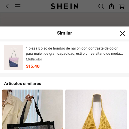
Similar
1 pieza Bolso de hombro de nailon con contraste de color
para mujer, de gran capacidad, estilo universitario de moda
patchwork, adecuado para compras, actividades al aire libre,
Multicolor
estudiantes universitarios
$15.40
Artículos similares