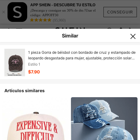
APP SHEIN - DESCUBRE TU ESTILO
×
¡Descarga y consigue un 30% de dto.!Usar el
CONSEGUIR
código: APPOFF30
(95,960)
Similar
1 pieza Gorra de béisbol con bordado de cruz y estampado de
leopardo desgastada para mujer, ajustable, protección solar
para exteriores, sombrero casual adecuado para primavera,
Estilo 1
otoño, viajes, playa, vacaciones. Sombrero de sol estilo Y2K
$7.90
para jóvenes, vacaciones, festivales
Artículos similares