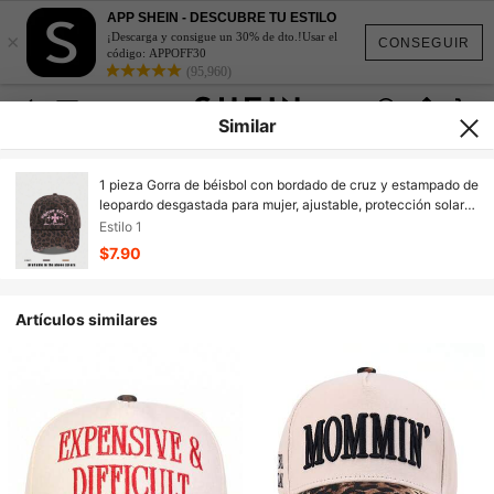
APP SHEIN - DESCUBRE TU ESTILO
×
¡Descarga y consigue un 30% de dto.!Usar el
CONSEGUIR
código: APPOFF30
(95,960)
Similar
1 pieza Gorra de béisbol con bordado de cruz y estampado de
leopardo desgastada para mujer, ajustable, protección solar
para exteriores, sombrero casual adecuado para primavera,
Estilo 1
otoño, viajes, playa, vacaciones. Sombrero de sol estilo Y2K
$7.90
para jóvenes, vacaciones, festivales
Artículos similares