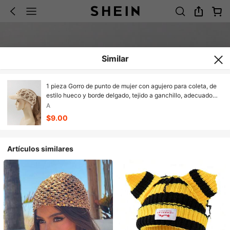
Similar
1 pieza Gorro de punto de mujer con agujero para coleta, de
estilo hueco y borde delgado, tejido a ganchillo, adecuado
para uso diario en estilo bohemio, primavera y otoño,
A
vacaciones y festivales
$9.00
Artículos similares