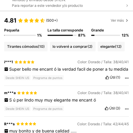
Para reportar a este vendedor y/o producto
4.81
(500+)
Ver más
Pequeña
La talla corresponde
Grande
1%
87%
12%
Tirantes cómodos
(10)
lo volveré a comprar
(2)
elegante
(12)
i***1
Color: Dorado / Talla: 38/40/41
Super
bello
me
encant
ó
la
verdad
facil
de
poner
a
tu
medida
Útil
(1)
Desde SHEIN US
Programa de puntos
m***a
Color: Dorado / Talla: 38/40/41
S
ú
per
lindo
muy
muy
elegante
me
encant
ó
Útil
(3)
Desde SHEIN US
Programa de puntos
R***s
Color: Dorado / Talla: 42/44/45
muy
bonito
y
de
buena
calidad
.....