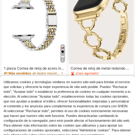
6
1 pieza Correa de reloj de acero ino
Correa de reloj de metal redondo co
xidable unisex, compatible con Appl
n cristales incrustados tipo manzan
¡Casi agotado!
#1 Más vendidos
en Acero inoxidable Banda de reloj inteligente
e Watch Series 1-9, Series 10, Serie
a, compatible con Apple Watch Ultr
900+ vendidos
300+ vendidos
(100+)
(100+)
s 11 Ultra, Series 2 y SE, disponible
a/SE/S10/S9/S8/S7/S6/S5/S4/S3/S
Utilizamos cookies y tecnologías similares en nuestro sitio web para brindar el servicio
6
6
en color oro/plata, incluye herramie
2/S1 de 38/40/41/42/44/45/46/49
$
.10
-10%
$
.05
-14%
que solicitas y ofrecerte la mejor experiencia de sitio web posible. Puedes "Rechazar
nta de ajuste para personalizar fácil
mm
todo", "Aceptar todo" o establecer tu preferencia de cookies en cualquier momento a tu
mente la longitud
elección. Al seleccionar "Aceptar todo", estableceremos todas las cookies opcionales,
que nos ayudan a analizar el tráfico, ofrecer funcionalidades mejoradas y personalizar
el contenido y los anuncios para complementar tu experiencia de compra con SHEIN.
Al seleccionar "Rechazar todo", permites el uso de cookies estrictamente necesarias
que hacen que nuestro sitio web funcione. Puedes desactivarlas cambiando la
configuración de tu navegador, pero esto puede afectar el funcionamiento del sitio web.
Para obtener más información sobre las cookies que utilizamos y para ajustar tus
configuraciones de cookies opcionales, selecciona "Administrar cookies". Para obtener