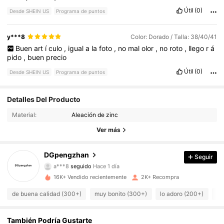
Útil
(0)
Desde SHEIN US
Programa de puntos
y***8
Color: Dorado / Talla: 38/40/41
Buen
art
í
culo
,
igual
a
la
foto
,
no
mal
olor
,
no
roto
,
llego
r
á
pido
,
buen
precio
Útil
(0)
Desde SHEIN US
Programa de puntos
Detalles Del Producto
330 Seguidores
4.82
Material:
Aleación de zinc
330 Seguidores
4.82
Ver más
330 Seguidores
4.82
DGpengzhan
Seguir
a***8
seguido
Hace 1 día
330 Seguidores
4.82
16K+ Vendido recientemente
2K+ Recompra
de buena calidad (300+)
muy bonito (300+)
lo adoro (200+)
co
330 Seguidores
4.82
330 Seguidores
4.82
También Podría Gustarte