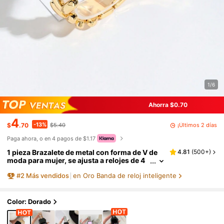
1/6
Ahorra $0.70
4
-13%
¡Últimos 2 días
$
.70
$5.40
Paga ahora, o en 4 pagos de $1.17
1 pieza Brazalete de metal con forma de V de
4.81
(
500+
)
moda para mujer, se ajusta a relojes de 4
5/49/38/40/41/42/44mm, compatible con
#
2
Más vendidos
en Oro Banda de reloj inteligente
Apple Watch Ultra/SE/8/7/6/5/4/3/2/1, adecua
do como regalo de vuelta a clases para estudi
antes
Color: Dorado