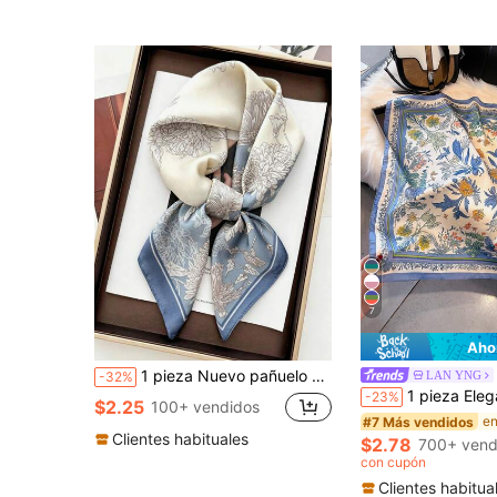
7
Aho
1 pieza Nuevo pañuelo cuadrado estampado para mujer, chal de seda sintética de 70*70cm apto para uso diario, pañuelo de primavera/verano, esencial de viaje, para vacaciones
LAN YNG
-32%
1 pieza Elegante pañuelo cuadrado de 70cm con estampado floral, pañuelo versátil
-23%
$2.25
100+ vendidos
#7 Más vendidos
Clientes habituales
$2.78
700+ vend
con cupón
Clientes habitua