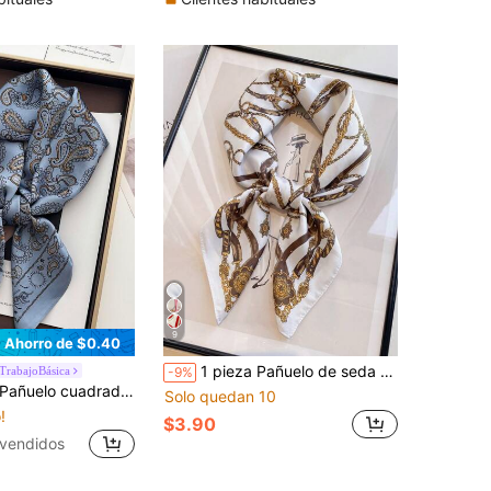
9
Ahorro de $0.40
1 pieza Pañuelo de seda de diseño de lujo con estampado de moda para mujer, primavera 70*70cm, adecuado para uso diario
rabajoBásica
-9%
on estampado paisley para mujer, pañuelo para la cabeza, accesorio para bolso
Solo quedan 10
!
$3.90
vendidos