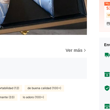
p
$
Env
)
Ver más
tabilidad (12)
de buena calidad (100+)
onante (33)
lo adoro (100+)