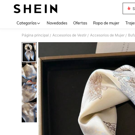
S
Use up 
Categorías
Novedades
Ofertas
Ropa de mujer
Traje
Página principal
Accesorios de Vestir
Accesorios de Mujer
Buf
/
/
/