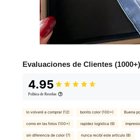
Evaluaciones de Clientes
(1000+
4.95
Política de Reseñas
lo volveré a comprar (12)
bonito color (100+)
Buena por
como en las fotos (100+)
rapidez logística (9)
impresi
sin diferencia de color (7)
nunca recibí este artículo (8)