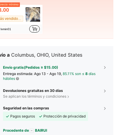
recio mínimo
3.00
Más vendido #1
lvmin01
ío a
Columbus, OHIO, United States
Envío gratis(Pedidos ≥ $15.00)
Entrega estimada:
Ago 13 - Ago 19,
85.11% son ≤
8
días
hábiles
Devoluciones gratuitas en 30 días
Se aplican los términos y condiciones
Seguridad en las compras
Pagos seguros
Protección de privacidad
Procedente de
BAIRUI