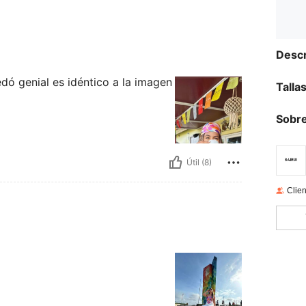
Descr
dó genial es idéntico a la imagen
Talla
Sobre
Útil (8)
Clien