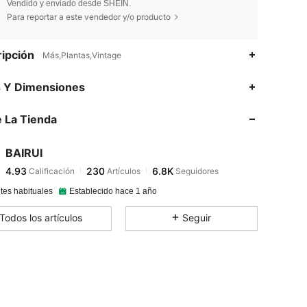
Vendido y enviado desde SHEIN.
Para reportar a este vendedor y/o producto
ipción
Más,Plantas,Vintage
4.93
230
6.8K
s Y Dimensiones
 La Tienda
4.93
230
6.8K
BAIRUI
4.93
230
6.8K
Calificación
Artículos
Seguidores
a***j
pagó
Hace 1 día
tes habituales
Establecido hace 1 año
4.93
230
6.8K
Todos los artículos
Seguir
4.93
230
6.8K
4.93
230
6.8K