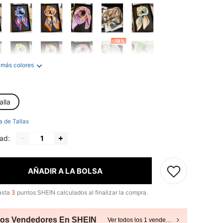
-19%
 más colores
alla
a de Tallas
ad:
AÑADIR A LA BOLSA
asta
3
puntos SHEIN calculados al finalizar la compra.
ros Vendedores En SHEIN
Ver todos los 1 vendedores