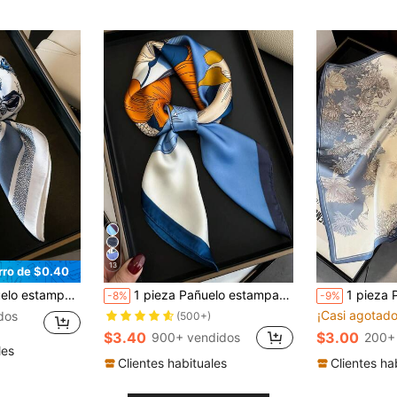
13
rro de $0.40
iario, Regalo ideal para el Día de San Valentín, la playa, vacaciones, esencial de viaje
1 pieza Pañuelo estampado para mujer para primavera/verano, a juego de color, ligero y elegante para el cuello, se puede usar como diadema
1 pieza Pañuelo cuadrado de mujer con estampado flo
-8%
-9%
¡Casi agotado
dos
(500+)
$3.40
$3.00
900+ vendidos
200+
les
Clientes habituales
Clientes ha