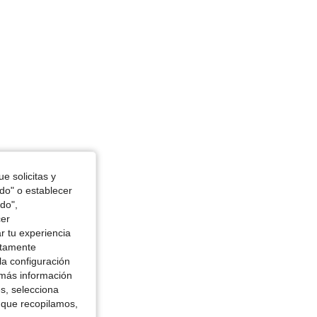
4.93
230
6.8K
4.93
230
6.8K
4.93
230
6.8K
4.93
230
6.8K
e solicitas y
odo" o establecer
do",
cer
r tu experiencia
ctamente
la configuración
 más información
es, selecciona
 que recopilamos,