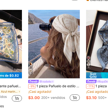
(1000+)
30
6
rro de $0.82
runhehe
#RopaDeT
, accesorio para el cabello, pañuelo de seda sintética de moda para mujeres
1 pieza Pañuelo de estilo bohemio elegante y de moda con estampado de cachemira para mujer, 70*70cm Bandana de satén Pañuelo casual para la cabeza, Adecuado para la vida diaria
1 pieza Pañuelo cuadrado de satén c
-9%
-11%
¡Casi agotado!
¡Casi agotado
en Azul marino Pañuelos y bufandas cuadradas para
idos
$3.00
$3.10
200+ vendidos
500+ 
les