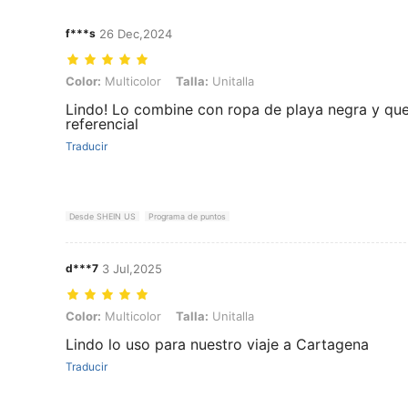
f***s
26 Dec,2024
Color: Multicolor, Talla: Unitalla
Color:
Multicolor
Talla:
Unitalla
Lindo! Lo combine con ropa de playa negra y que
referencial
Traducir
Desde SHEIN US
Programa de puntos
d***7
3 Jul,2025
Color: Multicolor, Talla: Unitalla
Color:
Multicolor
Talla:
Unitalla
Lindo lo uso para nuestro viaje a Cartagena
Traducir