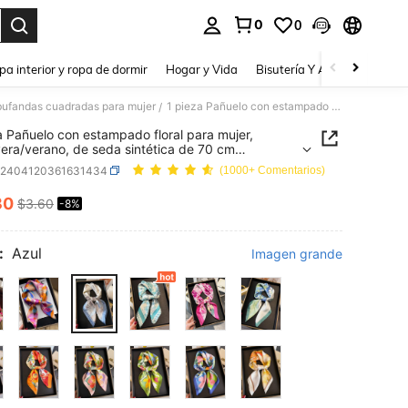
0
0
a. Press Enter to select.
pa interior y ropa de dormir
Hogar y Vida
Bisutería Y Accesorios
Be
bufandas cuadradas para mujer
1 pieza Pañuelo con estampado floral para mujer, primavera/verano, de seda sintética de 70 cm cuadrados, chal, cuello, versátil para uso diario, playa, vacaciones, esencial de viaje
/
a Pañuelo con estampado floral para mujer,
era/verano, de seda sintética de 70 cm
os, chal, cuello, versátil para uso diario, playa,
c2404120361631434
(1000+ Comentarios)
ones, esencial de viaje
30
$3.60
-8%
ICE AND AVAILABILITY
:
Azul
Imagen grande