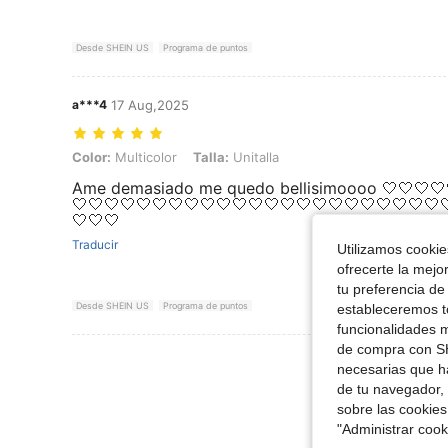
Desde SHEIN US
Programa de puntos
a***4
17 Aug,2025
Color: Multicolor, Talla: Unitalla
Color:
Multicolor
Talla:
Unitalla
Ame demasiado me quedo bellisimoooo 🤍🤍🤍🤍
🤍🤍🤍🤍🤍🤍🤍🤍🤍🤍🤍🤍🤍🤍🤍🤍🤍🤍🤍🤍🤍🤍🤍
🤍🤍🤍
Traducir
Utilizamos cookies
ofrecerte la mejo
tu preferencia de
Desde SHEIN US
Programa de puntos
estableceremos to
funcionalidades m
de compra con SH
Ver Más Re
necesarias que h
de tu navegador, 
sobre las cookies
"Administrar coo