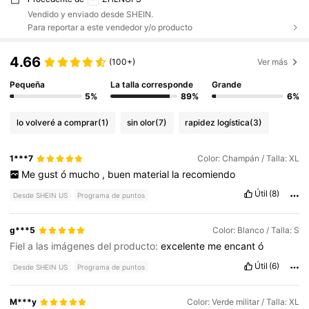
Vendido y enviado desde SHEIN.
Para reportar a este vendedor y/o producto
4.66
(100+)
Ver más
Pequeña
La talla corresponde
Grande
5%
89%
6%
lo volveré a comprar
(1)
sin olor
(7)
rapidez logística
(3)
1***7
Color: Champán / Talla: XL
Me
gust
ó
mucho
,
buen
material
la
recomiendo
Útil
(8)
Desde SHEIN US
Programa de puntos
g***5
Color: Blanco / Talla: S
Fiel a las imágenes del producto:
excelente
me
encant
ó
Útil
(6)
Desde SHEIN US
Programa de puntos
M***y
Color: Verde militar / Talla: XL