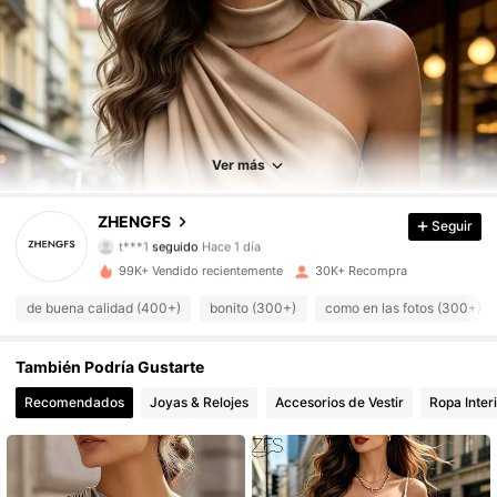
9.5K Seguidores
4.63
9.5K Seguidores
4.63
Ver más
9.5K Seguidores
4.63
ZHENGFS
Seguir
t***1
seguido
Hace 1 día
9.5K Seguidores
4.63
99K+ Vendido recientemente
30K+ Recompra
9.5K Seguidores
4.63
de buena calidad (400+)
bonito (300+)
como en las fotos (300+)
9.5K Seguidores
4.63
También Podría Gustarte
Recomendados
Joyas & Relojes
Accesorios de Vestir
Ropa Inter
9.5K Seguidores
4.63
9.5K Seguidores
4.63