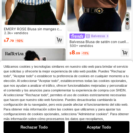
5
EMERY ROSE Blusa sin mangas con
cuello retorcido a rayas azul y blan
2.3k+ vendidos
Balvessa
ca para mujer
7
$
.79
-10%
Balvessa Blusa de satén con cuello
asimétrico y hombro descubierto
500+ vendidos
8
$
.09
-11%
Utilizamos cookies y tecnologías similares en nuestro sitio web para brindar el servicio
que solicitas y ofrecerte la mejor experiencia de sitio web posible. Puedes "Rechazar
todo", "Aceptar todo" o establecer tu preferencia de cookies en cualquier momento a tu
elección. Al seleccionar "Aceptar todo", estableceremos todas las cookies opcionales,
que nos ayudan a analizar el tráfico, ofrecer funcionalidades mejoradas y personalizar
el contenido y los anuncios para complementar tu experiencia de compra con SHEIN.
Al seleccionar "Rechazar todo", permites el uso de cookies estrictamente necesarias
que hacen que nuestro sitio web funcione. Puedes desactivarlas cambiando la
configuración de tu navegador, pero esto puede afectar el funcionamiento del sitio web.
Para obtener más información sobre las cookies que utilizamos y para ajustar tus
configuraciones de cookies opcionales, selecciona "Administrar cookies". Para obtener
más información sobre cómo procesamos los datos que recopilamos,
Rechazar Todo
Aceptar Todo
Ahorro de $1.00