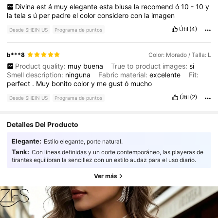
Divina
est
á
muy
elegante
esta
blusa
la
recomend
ó
10
-
10
y
la
tela
s
ú
per
padre
el
color
considero
con
la
imagen
Útil
(4)
Desde SHEIN US
Programa de puntos
b***8
Color: Morado / Talla: L
Product quality:
muy
buena
True to product images:
si
Smell description:
ninguna
Fabric material:
excelente
Fit:
perfect
.
Muy
bonito
color
y
me
gust
ó
mucho
Útil
(2)
Desde SHEIN US
Programa de puntos
Detalles Del Producto
Elegante:
Estilo elegante, porte natural.
Tank:
Con líneas definidas y un corte contemporáneo, las playeras de
tirantes equilibran la sencillez con un estilo audaz para el uso diario.
Ver más