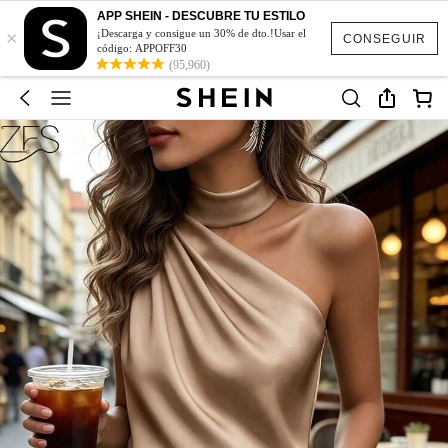
APP SHEIN - DESCUBRE TU ESTILO
×
¡Descarga y consigue un 30% de dto.!Usar el
CONSEGUIR
código: APPOFF30
(95,960)