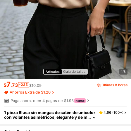
Guia de tallas
Artículos
1/8
7
$
.73
-23%
¡Últimas 8 horas
$10.09
Ahorros Extra de $1.26
Paga ahora, o en 4 pagos de $1.93
1 pieza Blusa sin mangas de satén de unicolor
4.66
(
100+
)
con volantes asimétricos, elegante y de m
oda para mujer, adecuada para verano, ca
sual, oficina, fiesta y ocasiones formales