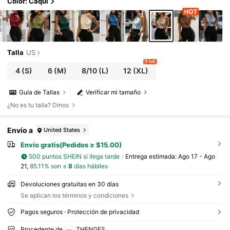
Color: Caqui
Talla
US
9 left
4
(S)
6
(M)
8/10
(L)
12
(XL)
Guía de Tallas
Verificar mi tamaño
¿No es tu talla? Dinos
Envío a
United States
Envío gratis(Pedidos ≥ $15.00)
500 puntos SHEIN si llega tarde
Entrega estimada:
Ago 17 - Ago
21,
85.11% son ≤
8
días hábiles
Devoluciones gratuitas en 30 días
Se aplican los términos y condiciones
Pagos seguros · Protección de privacidad
Procedente de
ZHENGFS