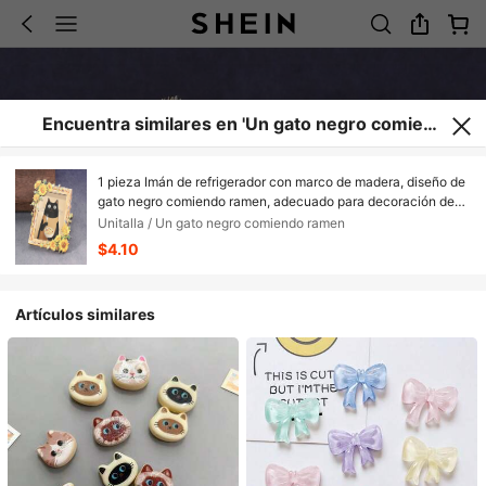
Encuentra similares en 'Un gato negro comiend
o ramen'
1 pieza Imán de refrigerador con marco de madera, diseño de
gato negro comiendo ramen, adecuado para decoración de
refrigerador en el hogar, oficina o sala de estudio - ¡Imán de
Unitalla / Un gato negro comiendo ramen
refrigerador!
$4.10
Artículos similares