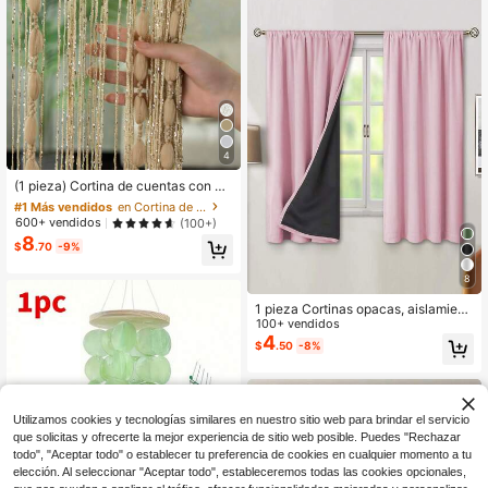
4
#1 Más vendidos
en Cortina de puerta
¡Casi agotado!
(1 pieza) Cortina de cuentas con dis
eño de moda para puerta y ventana
#1 Más vendidos
#1 Más vendidos
en Cortina de puerta
en Cortina de puerta
¡Casi agotado!
¡Casi agotado!
600+ vendidos
(100+)
8
#1 Más vendidos
en Cortina de puerta
$
.70
-9%
¡Casi agotado!
8
1 pieza Cortinas opacas, aislamient
o térmico y protección UV, adecuad
100+ vendidos
as para la sala de estar, el dormitori
4
$
.50
-8%
o, oscurecimiento de la habitación
durante los cortes de electricidad, o
toño/invierno
Utilizamos cookies y tecnologías similares en nuestro sitio web para brindar el servicio
que solicitas y ofrecerte la mejor experiencia de sitio web posible. Puedes "Rechazar
todo", "Aceptar todo" o establecer tu preferencia de cookies en cualquier momento a tu
elección. Al seleccionar "Aceptar todo", estableceremos todas las cookies opcionales,