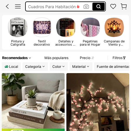
Plantas Artificial Para Sala
Adornos Para Sala
Papel Tapiz De Pared
Pintura y
Textil
Detalles y
Pegatinas
Campanas de
Caligrafía
decorativo
accesorios de
para el Hogar
Viento y
decoración
Adornos
p
del hogar
Colgantes
Recomendados
Más populares
Precio
Filtros
Local
Categoría
Color
Material
Fuente de alimentac