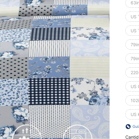
63i
US 
US 
79i
79i
220
US 
102
US 
Guí
Cantid