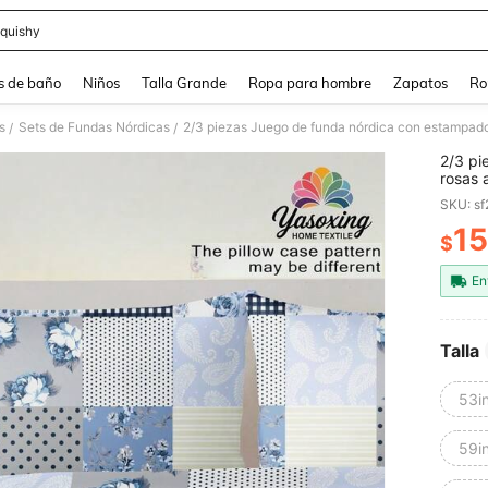
quishy
and down arrow keys to navigate search Búsqueda reciente and Busca y Encuentr
s de baño
Niños
Talla Grande
Ropa para hombre
Zapatos
Ro
s
Sets de Fundas Nórdicas
/
/
2/3 pi
rosas 
de edr
SKU: s
adecua
dormit
15
$
PR
almoha
máquin
En
Talla
53i
59i