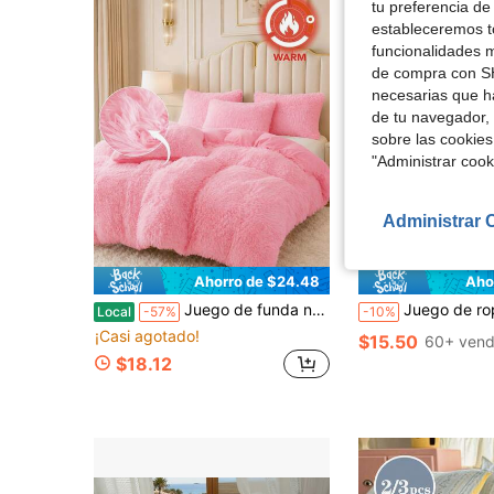
tu preferencia de
estableceremos to
funcionalidades m
de compra con SH
necesarias que h
de tu navegador, 
sobre las cookies
"Administrar coo
Administrar 
12
Ahorro de $24.48
Aho
Juego de funda nórdica de felpa con estampado de leopardo de 3 piezas, juego de ropa de cama suave y mullida con 2 fundas de almohada, funda de edredón cálida y acogedora, ropa de cama con lindo estampado de animales para dormitorio, habitación de invitados, tamaños King, Queen, Full y Twin, regalo de Navidad
Juego de ropa de cama con funda nórdica de 2/3 piezas con patrón de lunares finos blancos, suave, transpirable y resistente a las arrugas, promueve un mejor sueño
Local
-57%
-10%
¡Casi agotado!
$15.50
60+ vend
$18.12