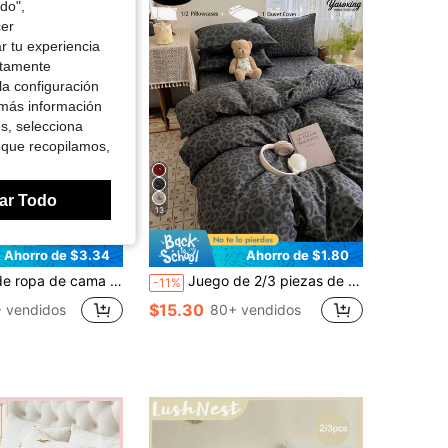
do",
cer
r tu experiencia
4.82
849
28K
ctamente
la configuración
 más información
4.82
849
28K
es, selecciona
 que recopilamos,
4.82
849
28K
ar Todo
13
Ahorro de $3.34
Ahorro de $1.80
as de almohada, ropa de cama para dormitorio de niños & niñas, decoración del hogar simple & elegante, ropa de cama suave & cómoda para el dormitorio, juego elegante, lavable a máquina, sin relleno
Juego de 2/3 piezas de funda nórdica con estampado de leopardo en negro y gris oscuro, suave y transpirable, resistente a las arrugas, estilo de hotel de lujo, regalo para padres y amigos, funda nórdica acolchada reversible de doble color*1, funda de almohada*1/2, tamaño: extra grande, grande, doble estándar, individual
-11%
$15.30
 vendidos
80+ vendidos