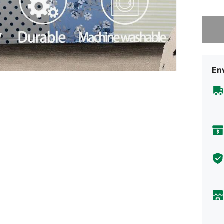
Lo sent
Env