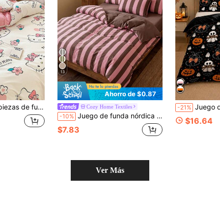
13
Ahorro de $0.87
pa de cama para dormitorio del hogar, uso en habitación de invitados, todas las estaciones, con cierre de cremallera y fundas de almohada, multicolor, suave y duradero, ropa de cama extra grande, juego de funda nórdica extra grande
Juego de 3 piezas de funda nórdica con estampado de fantasma, calabaza y gato negro de Ha
Cozy Home Textiles
-21%
Juego de funda nórdica con patrón de rayas diagonales 2/3 piezas, juego de funda de edredón, juego de ropa de cama, acogedor y transpirable, ligero, anti-pilling/lavable a máquina, decoración de habitación, decoración de dormitorio, ropa de cama para dormitorio, para todas las estaciones&verano, otoño, se adapta a camas individuales/dobles/queen/king
-10%
$16.64
$7.83
Ver Más