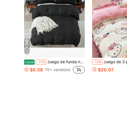
11
Juego de funda nórdica minimalista de 2 o 3 piezas (1 funda nórdica + 1/2 funda de almohada), lavable a máquina, resistente, de verano, 100 % poliéster, ligero, transpirable, para todas las estaciones, ideal como decoración de habitación, regalo navideño.
Juego de 3 piezas de funda nórdica Sanrio Hello Kitty (1 funda nórdica + 2 fundas de almohada, sin relleno) Juego de sábanas de cama con diseño de dibujos animados lindo, tamaño completo, suave y cómodo, adecuado para estudiantes de dormitorio, ro
Local
-72%
-12%
$9.58
$20.07
70+ vendidos