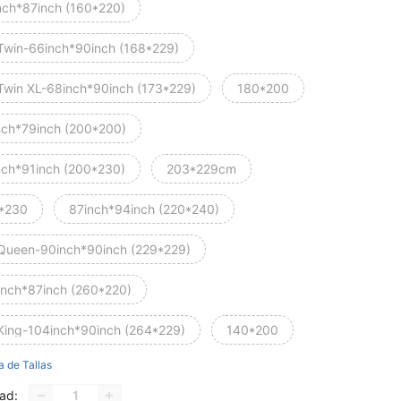
nch*87inch (160*220)
Twin-66inch*90inch (168*229)
Twin XL-68inch*90inch (173*229)
180*200
nch*79inch (200*200)
nch*91inch (200*230)
203*229cm
*230
87inch*94inch (220*240)
Queen-90inch*90inch (229*229)
inch*87inch (260*220)
King-104inch*90inch (264*229)
140*200
a de Tallas
ad: