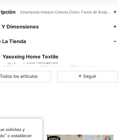
ipción
Estampado Integral,Celeste,Diario, Fiesta de Bodas, Ramadan
s Y Dimensiones
4.82
849
28K
 La Tienda
4.82
849
28K
Yasoxing Home Textile
p***9
está navegando
4.82
849
28K
Calificación
Artículos
Seguidores
Todos los artículos
Seguir
4.82
849
28K
4.82
849
28K
4.82
849
28K
e solicitas y
odo" o establecer
4.82
849
28K