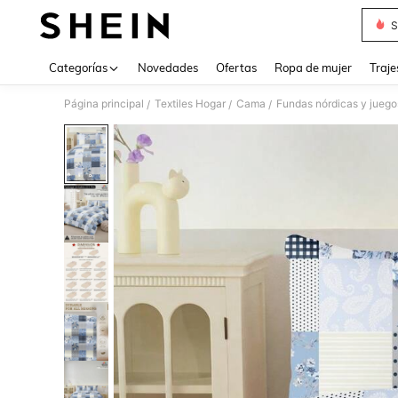
S
Use up 
Categorías
Novedades
Ofertas
Ropa de mujer
Traje
Página principal
Textiles Hogar
Cama
Fundas nórdicas y juego
/
/
/