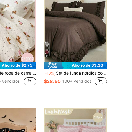
14
Ahorro de $2.75
Ahorro de $3.30
da, sin edredón incluido), juego de ropa de cama con estampado de salchicha a lunares, funda nórdica suave y cómoda, adecuado para dormitorio, habitación de invitados
Set de funda nórdica con 2 piezas/3 piezas de color marrón café moca con doble volante y lazo (incluye 1 funda nórdica y 2 fundas de almohada, sin relleno), multifuncional y de moda, tela de poliéster fresca y moderna, suave y amigable con la piel, adecuada para dormitorio principal, dormitorio de invitados, dormitorio secundario, uso en todas las estaciones, opción de regalo ideal, ropa de cama con volantes, detalle de lazo, tono de color café, dormitorio cómodo, decoración multifuncional, estilo de hogar popular, ropa de cama para todas las estaciones, idea de regalo
-10%
$28.50
 vendidos
100+ vendidos