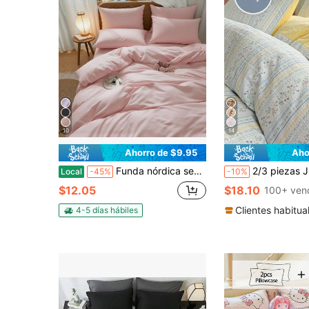
10
14
Ahorro de $9.95
Aho
Funda nórdica sencilla de color liso, kit universal de tres piezas para las cuatro estaciones (una funda nórdica + dos fundas de almohada), versátil para alojamientos de alquiler, ropa de cama esencial para el hogar diario (el tamaño T solo incluye una funda de almohada).
2/3 piezas Juego de funda nórdica y funda de almohada con patrón de bloques de color azul claro & amarillo claro, floral & botáni
Local
-45%
-10%
$12.05
$18.10
100+ ven
Clientes habitua
4-5 días hábiles