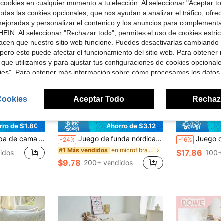
 cookies en cualquier momento a tu elección. Al seleccionar "Aceptar to
das las cookies opcionales, que nos ayudan a analizar el tráfico, ofre
ejoradas y personalizar el contenido y los anuncios para complementa
EIN. Al seleccionar "Rechazar todo", permites el uso de cookies estri
acen que nuestro sitio web funcione. Puedes desactivarlas cambiando 
pero esto puede afectar el funcionamiento del sitio web. Para obtener
 que utilizamos y para ajustar tus configuraciones de cookies opcional
kies". Para obtener más información sobre cómo procesamos los datos
Cookies
Aceptar Todo
Rechaz
7
6
rro de $1.80
Ahorro de $3.12
, estilo de hotel de lujo, regalo para padres y amigos, funda nórdica reversible de doble color*1 funda de almohada*1/2, extra grande/grande/doble/individual
Juego de funda nórdica de satén con volantes 2/3 piezas, ropa de cama para dormitorio, juego de ropa de cama con estampado de leopardo negro, decoración de habitación acogedora, transpirable y amigable con la piel, súper suave y anti-pilling, sin relleno de edredón, apto para cama individual/doble/queen/king, para todas las estaciones, lavable a máquina, vuelta al colegio
Juego de ropa de cama de 3 piezas en amarillo claro & rosa claro, 1 funda nórdica y 2 fund
-24%
-16%
en microfibra prelavada Fundas y juegos de edredón
#1 Más vendidos
$17.86
idos
100+
$9.78
200+ vendidos