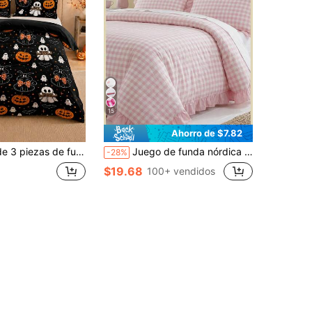
15
Ahorro de $7.82
lloween (1 funda nórdica + 2 fundas de almohada, sin relleno), tela suave y transpirable, lavable a máquina, apto para todas las estaciones, decoración de dormitorio y habitación de invitados
Juego de funda nórdica con estampado digital de cuadros frescos y borde con volantes rosa de 2 piezas/3 piezas (incluye 1 funda nórdica y 2 fundas de almohada, sin relleno), ligero y transpirable, suave y cómodo, diseño multiusos bonito de estilo moderno y elegante, hecho de tela de poliéster cómoda y amigable con la piel para uso diario
-28%
$19.68
100+ vendidos