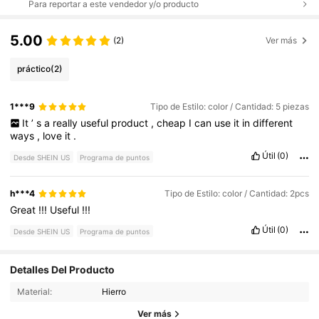
Para reportar a este vendedor y/o producto
5.00
(2)
Ver más
práctico
(2)
1***9
Tipo de Estilo: color / Cantidad: 5 piezas
It
’
s
a
really
useful
product
,
cheap
I
can
use
it
in
different
ways
,
love
it
.
Útil
(0)
Desde SHEIN US
Programa de puntos
h***4
Tipo de Estilo: color / Cantidad: 2pcs
Great
!!!
Useful
!!!
Útil
(0)
Desde SHEIN US
Programa de puntos
60 Seguidores
Detalles Del Producto
4.53
Material:
Hierro
60 Seguidores
4.53
Ver más