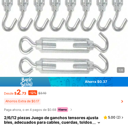
1/8
Ahorra $0.37
2
-12%
$
.73
$3.10
Desde
Ahorros Extra de $0.17
Paga ahora, o en 4 pagos de $0.68
2/6/12 piezas Juego de ganchos tensores ajusta
5.00
(
2
)
bles, adecuados para cables, cuerdas, toldos
exteriores, velas, tiendas de campaña, sin ne