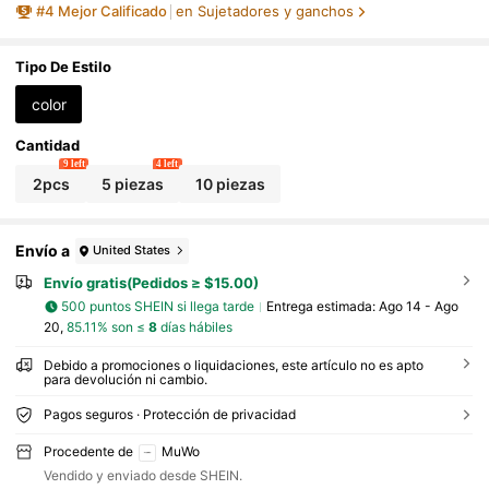
#
4
Mejor Calificado
en Sujetadores y ganchos
cesidad de electricidad o batería
Tipo De Estilo
color
Cantidad
9 left
4 left
2pcs
5 piezas
10 piezas
Envío a
United States
Envío gratis(Pedidos ≥ $15.00)
500 puntos SHEIN si llega tarde
Entrega estimada:
Ago 14 - Ago
20,
85.11% son ≤
8
días hábiles
Debido a promociones o liquidaciones, este artículo no es apto
para devolución ni cambio.
Pagos seguros · Protección de privacidad
Procedente de
MuWo
Vendido y enviado desde SHEIN.