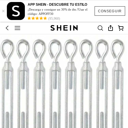
APP SHEIN - DESCUBRE TU ESTILO
×
¡Descarga y consigue un 30% de dto.!Usar el
CONSEGUIR
código: APPOFF30
(95,960)