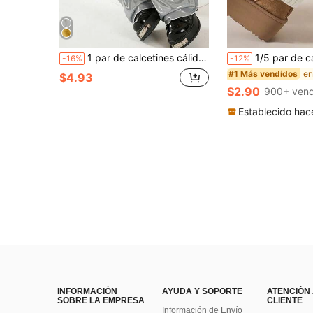
1 par de calcetines cálidos para mujer, calcetines de moda brillantes plateados, calcetines cómodos hasta la pantorrilla, calcetines preppy hasta la rodilla y la pantorrilla, calcetines largos por encima de la rodilla, para festivales de música y fiestas, adecuados para diversos atuendos diarios
1/5 par de calentadores de piernas para mujer, calcetines de pantorrilla tejidos en blanco, aptos para otoño/invierno. Calentadores de pierna
-16%
-12%
#1 Más vendidos
$4.93
$2.90
900+ vend
Establecido hac
INFORMACIÓN
AYUDA Y SOPORTE
ATENCIÓN
SOBRE LA EMPRESA
CLIENTE
Información de Envío