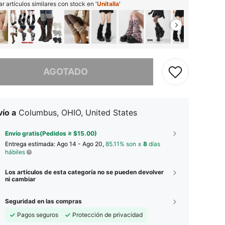
r artículos similares con stock en '
Unitalla
'
imos, este producto está agotado.
AGOTADO
ío a
Columbus, OHIO, United States
Envío gratis(Pedidos ≥ $15.00)
Entrega estimada:
Ago 14 - Ago 20,
85.11% son ≤
8
días
hábiles
Los artículos de esta categoría no se pueden devolver
ni cambiar
Seguridad en las compras
Pagos seguros
Protección de privacidad