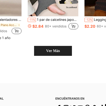
s de punto grueso para mujer, cálidos, con puño impermeable, suaves y cálidos, ideal para capas de moda, esencial para otoño/invierno.
1 par de calcetines japoneses de estilo multicapa para mujer, calcetines altos de punto gris con ribete de encaje negro, ajuste delgado, adecuados para el uniforme JK en primavera/otoño, cálidos para el invierno
Leggings de 3 colores, estil
-11%
-12%
en Plano Accesorios térmicos para mujer
$2.84
$2.20
80+ vendidos
60+ v
idos
e 1 año
Ver Más
 AL
ENCUÉNTRANOS EN