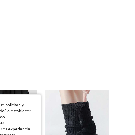
4.79
16
193
4.79
16
193
e solicitas y
odo" o establecer
do",
cer
r tu experiencia