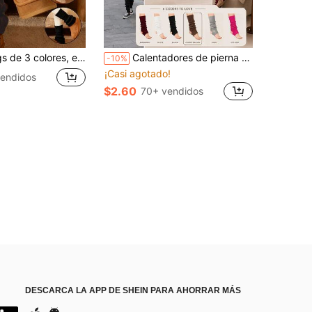
o punk de los años 80-90, Y2K, adecuados para uso diario casual
Calentadores de pierna acanalados con estribo para mujer, mangas de pantorrilla de punto con talón abierto y borde de lechuga, calentadores de baile elásticos para ballet, estilo callejero Y2K y acogedor
-10%
¡Casi agotado!
endidos
$2.60
70+ vendidos
DESCARCA LA APP DE SHEIN PARA AHORRAR MÁS