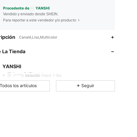
Procedente de
YANSHI
Vendido y enviado desde SHEIN.
Para reportar a este vendedor y/o producto
ipción
Canalé,Liso,Multicolor
4.79
16
193
 La Tienda
4.79
16
193
4.79
16
193
YANSHI
j***3
pagó
Hace 1 día
r***e
seguido
Hace 1 día
4.79
16
193
Todos los artículos
Seguir
4.79
16
193
4.79
16
193
4.79
16
193
4.79
16
193