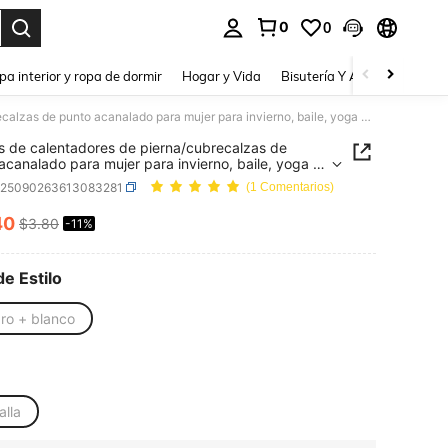
0
0
a. Press Enter to select.
pa interior y ropa de dormir
Hogar y Vida
Bisutería Y Accesorios
Be
2 pares de calentadores de pierna/cubrecalzas de punto acanalado para mujer para invierno, baile, yoga y atuendos de fiesta de los 80
s de calentadores de pierna/cubrecalzas de
acanalado para mujer para invierno, baile, yoga y
os de fiesta de los 80
c25090263613083281
(1 Comentarios)
40
$3.80
-11%
ICE AND AVAILABILITY
de Estilo
ro + blanco
alla