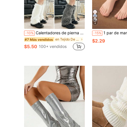
4
Calentadores de pierna de felpa para mujer - 4 colores de cubiertas de pierna de piel sintética esponjosa en un estilo gótico punk Y2K, felpa de fiesta y calle para mujer
1 par de mangas elásticas para pies con volantes grandes de encaje blanco para mujer, calenta
-10%
-15%
en Tejido De Punto Calentadores de piernas para mu
#7 Más vendidos
$2.29
$5.50
100+ vendidos