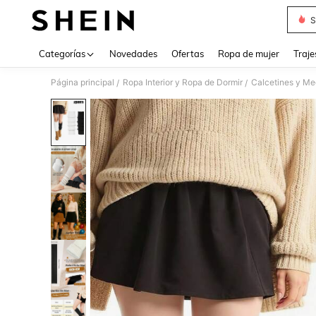
S
Use up 
Categorías
Novedades
Ofertas
Ropa de mujer
Traje
Página principal
Ropa Interior y Ropa de Dormir
Calcetines y Me
/
/