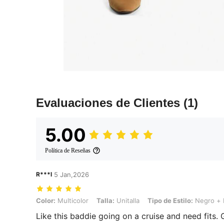
Evaluaciones de Clientes
(1)
5.00
Política de Reseñas
R***l
5 Jan,2026
Color: Multicolor, Talla: Unitalla, Tipo de Estilo: Negro + blanco
Color:
Multicolor
Talla:
Unitalla
Tipo de Estilo:
Negro + 
Like this baddie going on a cruise and need fits.