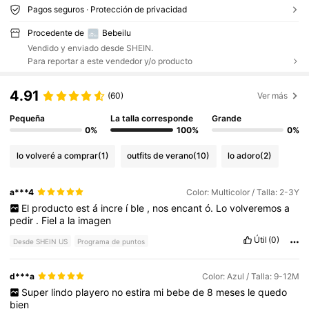
Pagos seguros · Protección de privacidad
Procedente de
Bebeilu
Vendido y enviado desde SHEIN.
Para reportar a este vendedor y/o producto
4.91
(60)
Ver más
Pequeña
La talla corresponde
Grande
0%
100%
0%
lo volveré a comprar
(1)
outfits de verano
(10)
lo adoro
(2)
a***4
Color: Multicolor / Talla: 2-3Y
El
producto
est
á
incre
í
ble
,
nos
encant
ó.
Lo
volveremos
a
pedir
.
Fiel
a
la
imagen
Útil
(0)
Desde SHEIN US
Programa de puntos
d***a
Color: Azul / Talla: 9-12M
Super
lindo
playero
no
estira
mi
bebe
de
8
meses
le
quedo
bien