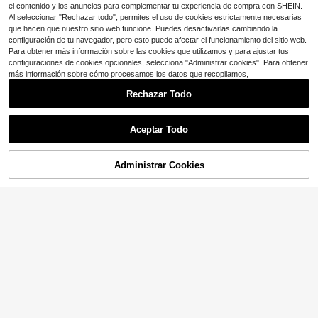
el contenido y los anuncios para complementar tu experiencia de compra con SHEIN.
Al seleccionar "Rechazar todo", permites el uso de cookies estrictamente necesarias
que hacen que nuestro sitio web funcione. Puedes desactivarlas cambiando la
configuración de tu navegador, pero esto puede afectar el funcionamiento del sitio web.
Para obtener más información sobre las cookies que utilizamos y para ajustar tus
configuraciones de cookies opcionales, selecciona "Administrar cookies". Para obtener
más información sobre cómo procesamos los datos que recopilamos,
Rechazar Todo
Aceptar Todo
5
Administrar Cookies
¡11% DE DESCUENTO!
AÑADIR A LA BOLSA
Ahorro de $0.80
Bebeilu
Set de 2 piezas de peto corto a ray
Bebeilu
as azul y blanco con sombrero de p
5
Pelele de verano casual y lindo sin
$
.15
-46%
escador para bebé niño/niña, conju
mangas de color azul para bebé rec
#4 Más vendidos
en Blanco Peleles para bebés niños
nto casual para el hogar, salidas y p
ién nacido niño, adecuado para fies
200+ vendidos
laya
ta de cumpleaños, fiesta de noche,
0-3 Years
5
actuación, boda, celebración del pri
$
.99
-12%
con cupón
mer mes, bautizo y baby shower del
primer cumpleaños
0-3 Years