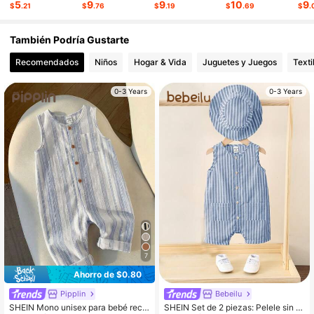
5
9
9
10
9
$
.21
$
.76
$
.19
$
.69
$
.
505K Seguidores
4.90
También Podría Gustarte
Recomendados
Niños
Hogar & Vida
Juguetes y Juegos
Texti
0-3 Years
0-3 Years
7
Ahorro de $0.80
Pipplin
Bebeilu
SHEIN Mono unisex para bebé recié
SHEIN Set de 2 piezas: Pelele sin m