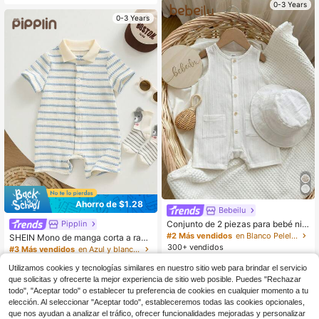
0-3 Years
0-3 Years
Ahorro de $1.28
Bebeilu
Conjunto de 2 piezas para bebé niñ
Pipplin
o y niña, mono de verano color alba
#2 Más vendidos
en Blanco Peleles para bebés niños
SHEIN Mono de manga corta a raya
ricoque a rayas con cuello redondo
s casual y lindo para bebé recién na
300+ vendidos
#3 Más vendidos
en Azul y blanco Monos para bebés niños
sin mangas y sombrero de pescador
cido unisex niño/niña, conjunto de r
400+ vendidos
7
versátil para viajes y vacaciones
$
.99
-11%
opa para bebé niño, ropa de verano
Utilizamos cookies y tecnologías similares en nuestro sitio web para brindar el servicio
6
para bebé niño, mamelucos para be
$
.31
-17%
con cupón
que solicitas y ofrecerte la mejor experiencia de sitio web posible. Puedes "Rechazar
bé
todo", "Aceptar todo" o establecer tu preferencia de cookies en cualquier momento a tu
0-3 Years
elección. Al seleccionar "Aceptar todo", estableceremos todas las cookies opcionales,
0-3 Years
que nos ayudan a analizar el tráfico, ofrecer funcionalidades mejoradas y personalizar