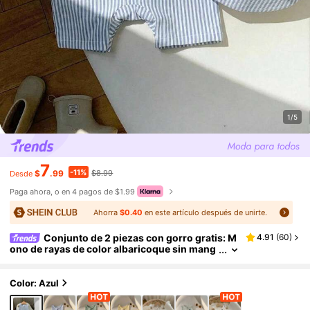
1/5
7
-11%
$
.99
$8.99
Desde
Paga ahora, o en 4 pagos de $1.99
Ahorra
$0.40
en este artículo después de unirte.
Conjunto de 2 piezas con gorro gratis: M
4.91
(
60
)
ono de rayas de color albaricoque sin mang
as con cuello redondo para bebé niño o niñ
a, y sombrero de cubo casual de vacaciones, per
fecto para viajar
Color: Azul