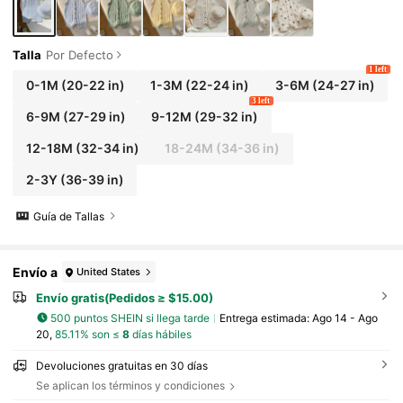
Talla
Por Defecto
1 left
0-1M
(20-22 in)
1-3M
(22-24 in)
3-6M
(24-27 in)
3 left
6-9M
(27-29 in)
9-12M
(29-32 in)
12-18M
(32-34 in)
18-24M
(34-36 in)
2-3Y
(36-39 in)
Guía de Tallas
Envío a
United States
Envío gratis(Pedidos ≥ $15.00)
500 puntos SHEIN si llega tarde
Entrega estimada:
Ago 14 - Ago
20,
85.11% son ≤
8
días hábiles
Devoluciones gratuitas en 30 días
Se aplican los términos y condiciones