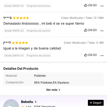
Útil
(0)
Desde SHEIN US
Programa de puntos
1***2
Color: Multicolor / Talla: 12-18M
Demasiado
lindoooooo
,
mi
beb
é
se
ve
super
tierno
Útil
(0)
Desde SHEIN US
Programa de puntos
j***7
Color: Multicolor / Talla: 3-6M
Igual
a
la
imagen
y
de
buena
calidad
Útil
(0)
Desde SHEIN US
Programa de puntos
Detalles Del Producto
505K Seguidores
4.90
Material:
Poliéster
Composición:
95% Poliéster,5% Elastano
505K Seguidores
4.90
Ver más
Bebeilu
Seguir
505K Seguidores
4.90