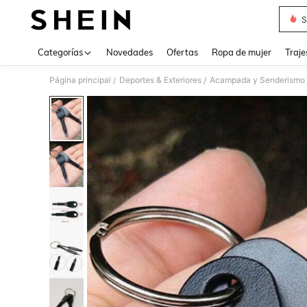
S
Use up 
Categorías
Novedades
Ofertas
Ropa de mujer
Traje
Página principal
Deportes & Exteriores
Acampada y Senderismo
/
/