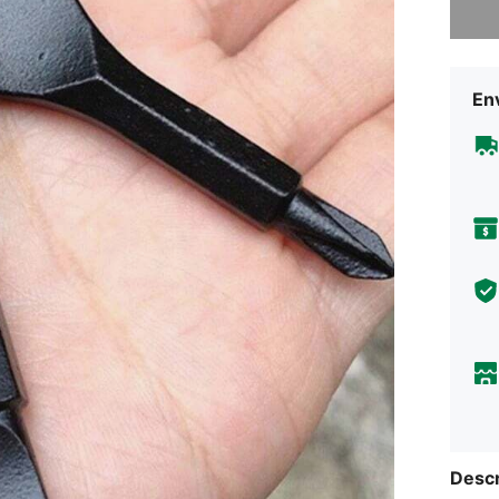
Env
Descr