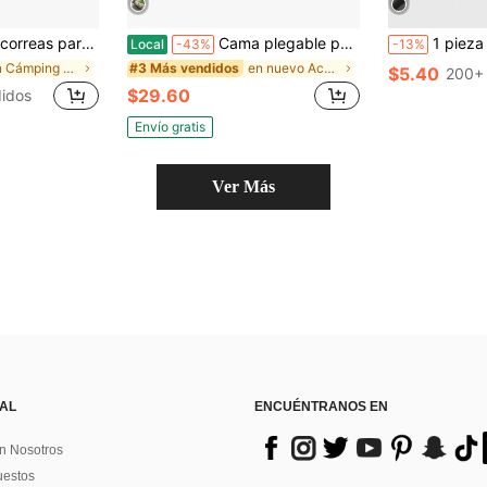
juegos de agua, camping al aire libre, tela densa de alta elasticidad, flexible y duradera, correas portátiles antideslizantes para fijar toallas de playa
Cama plegable portátil con cojín, marco de metal resistente, tamaño individual, para camping al aire libre, playa, picnic, habitación de invitados
1 pieza Sombrero de sol impermeable ultra-conveniente para via
Local
-43%
-13%
en Cámping Accesorios para acampar y hacer senderi
en nuevo Accesorios para acampar y hacer senderism
#3 Más vendidos
$5.40
200+
$29.60
idos
Envío gratis
Ver Más
 AL
ENCUÉNTRANOS EN
n Nosotros
uestos