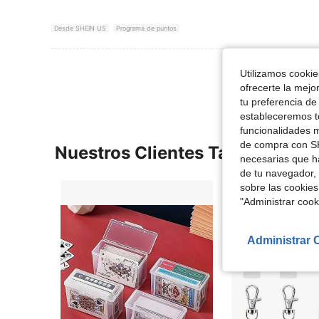
Desde SHEIN US
Programa de puntos
Ver Más Re
Utilizamos cookies
ofrecerte la mejo
tu preferencia de
estableceremos to
funcionalidades m
de compra con SH
Nuestros Clientes También Vie
necesarias que h
de tu navegador, 
sobre las cookies
"Administrar coo
Administrar 