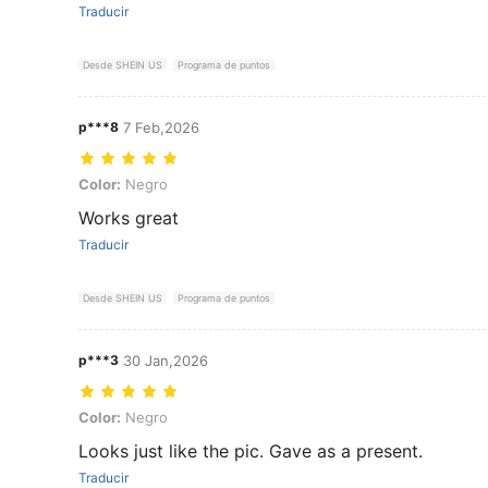
Traducir
Desde SHEIN US
Programa de puntos
p***8
7 Feb,2026
Color: Negro
Color:
Negro
Works great
Traducir
Desde SHEIN US
Programa de puntos
p***3
30 Jan,2026
Color: Negro
Color:
Negro
Looks just like the pic. Gave as a present.
Traducir