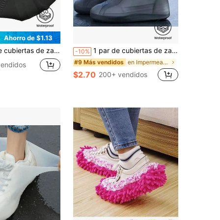
Ahorro de $1.13
es reutilizables, botas de lluvia para exteriores para senderismo/ciclismo/días lluviosos, protectores de pies elásticos antideslizantes, para camping
1 par de cubiertas de zapatos de látex duraderas, cubiertas de zapatos impermeables y antideslizantes para exteriores, bolsas de zapatos portátiles unisex, gruesas y resistentes al desgaste, ligeras y fáciles de transportar, flexibles, fáciles de limpiar, reutilizables, adecuadas para viajes, lluvias intensas, inundaciones, trabajo, escuela, hotel, ciclismo, camping, senderismo, aventuras al aire libre, accesorios para automóviles, equipo de camping, playa, pesca, actividades al aire libre, regalos para hombres y mujeres
-10%
en Impermeable Accesorios para acampar y hacer sen
#9 Más vendidos
endidos
$2.70
200+ vendidos