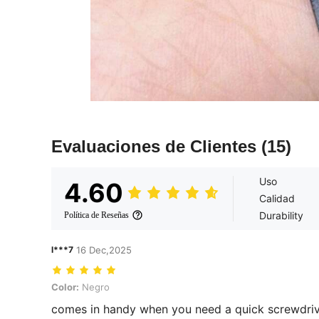
Evaluaciones de Clientes
(15)
Uso
4.60
Calidad
Durability
Política de Reseñas
l***7
16 Dec,2025
Color: Negro
Color:
Negro
comes in handy when you need a quick screwdri