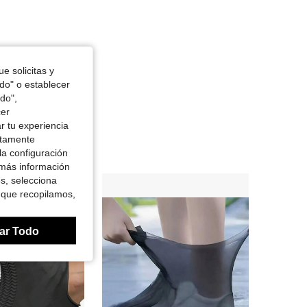
e solicitas y
odo" o establecer
do",
cer
r tu experiencia
ctamente
la configuración
 más información
es, selecciona
 que recopilamos,
ar Todo