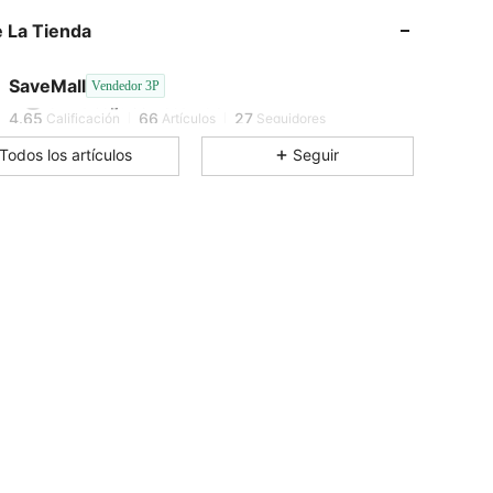
4.65
66
27
 La Tienda
4.65
66
27
SaveMall
Vendedor 3P
d***e
seguido
Hace 1 día
4.65
66
27
Calificación
Artículos
Seguidores
Todos los artículos
Seguir
4.65
66
27
4.65
66
27
4.65
66
27
4.65
66
27
4.65
66
27
4.65
66
27