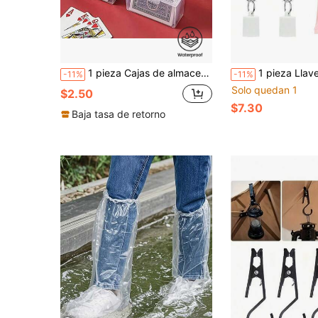
1 pieza Cajas de almacenamiento apilables transparentes - Contenedores rectangulares duraderos con tapas seguras para cuentas, piezas de juego, tarjetas de visita y accesorios de manualidades - Soluciones de organización multiusos y transparentes
1 pieza Llavero con brillo de labios de verano, Estuche para bálsamo labial, Llavero portátil con brillo de labios y clip de metal, 
-11%
-11%
Solo quedan 1
$2.50
$7.30
Baja tasa de retorno