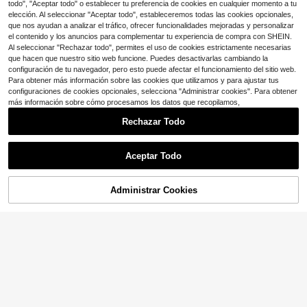
gnético autoadhesivo para tarjetas
todo", "Aceptar todo" o establecer tu preferencia de cookies en cualquier momento a tu
de visita, imanes para fotos, manual
elección. Al seleccionar "Aceptar todo", estableceremos todas las cookies opcionales,
Imán de nevera con comida simula
idades, útiles escolares, vuelta al c
que nos ayudan a analizar el tráfico, ofrecer funcionalidades mejoradas y personalizar
da 3D, forma de vaporera de bollos
Solo quedan 1
olegio
el contenido y los anuncios para complementar tu experiencia de compra con SHEIN.
al vapor y dumplings, pegatina mag
3
Al seleccionar "Rechazar todo", permites el uso de cookies estrictamente necesarias
nética para cocina, gabinete, sopor
$
.16
-10%
te para fotos y decoración
que hacen que nuestro sitio web funcione. Puedes desactivarlas cambiando la
configuración de tu navegador, pero esto puede afectar el funcionamiento del sitio web.
Para obtener más información sobre las cookies que utilizamos y para ajustar tus
configuraciones de cookies opcionales, selecciona "Administrar cookies". Para obtener
más información sobre cómo procesamos los datos que recopilamos,
Rechazar Todo
20 piezas de imanes de nevera con
Ahorro de $1.12
forma de estrella de goma, adecuad
Solo quedan 4
Mostrar artículos similares con stock
Ver todo
os para el aula, la cocina, la decora
1 pieza Pegatina magnética para n
2
ción del hogar y los regalos del Día
evera pintada de colores, recuerdo
$
.70
-10%
Solo quedan 1
Aceptar Todo
de la Madre, recompensas para est
de viaje con diseño de edificio emb
Lo sentimos, este producto está agotado.
2
udiantes de vuelta al colegio
lemático, lugar escénico y decoraci
$
.88
-28%
ón conmemorativa cultural y turísti
Administrar Cookies
ca para la nevera
AGOTADO
Imán de nevera con comida simulad
a 3D, forma de vaporera de bollos al
Solo quedan 1
vapor y dumplings, pegatina magné
3
tica para cocina, gabinete, soporte
$
.16
-10%
para fotos y decoración
AplysiaTech Barra Magnética
Local
Fuerte N42 -1_4 D X 100" H - Paqu
38
$
.60
-43%
ete de 24, Imán para Esmalte de Uñ
as en Gel, Imanes de Neodimio Pot
Envío Rápido
Envío gratis
entes en Forma de Cilindro para Re