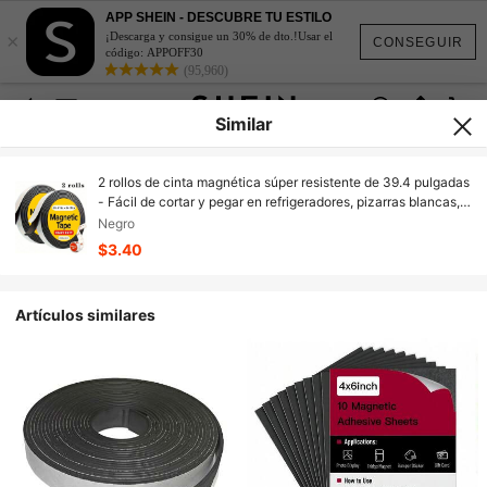
APP SHEIN - DESCUBRE TU ESTILO
×
¡Descarga y consigue un 30% de dto.!Usar el
CONSEGUIR
código: APPOFF30
(95,960)
Similar
2 rollos de cinta magnética súper resistente de 39.4 pulgadas
- Fácil de cortar y pegar en refrigeradores, pizarras blancas,
etc., con tiras de goma adhesivas de alta calidad, opción
Negro
ideal para oficina, enseñanza, accesorios de decoración del
$3.40
hogar | Pegatina magnética de goma duradera, cinta
magnética
Artículos similares