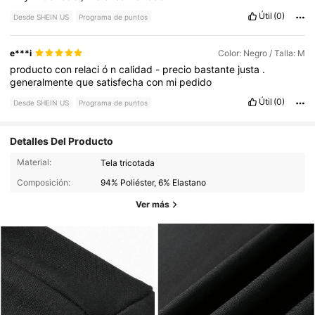
Útil
(0)
Desde SHEIN US
Programa de puntos
e***i
Color: Negro / Talla: M
producto
con
relaci
ó
n
calidad
-
precio
bastante
justa
.
generalmente
que
satisfecha
con
mi
pedido
Útil
(0)
Desde SHEIN US
Programa de puntos
Detalles Del Producto
Material:
Tela tricotada
Composición:
94% Poliéster, 6% Elastano
Ver más