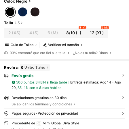
| Perfecto para Nochevieja, citas festivas, cen
Color: Negro
as formales de verano
Talla
US
1 left
2 left
2
(XS)
4
(S)
6
(M)
8/10
(L)
12
(XL)
Guía de Tallas
Verificar mi tamaño
93%
encontró que era fiel a la talla
¿No es tu talla? Dinos
Envío a
United States
Envío gratis
500 puntos SHEIN si llega tarde
Entrega estimada:
Ago 14 - Ago
20,
85.11% son ≤
8
días hábiles
Devoluciones gratuitas en 30 días
Se aplican los términos y condiciones
Pagos seguros · Protección de privacidad
Procedente de
Mimi Global Diva Style