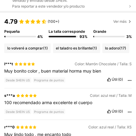
Vendido y enviado desde SHEIN.
Para reportar a este vendedor y/o producto
4.79
(100+)
Ver más
Pequeña
La talla corresponde
Grande
4%
93%
3%
lo volveré a comprar
(1)
el taladro es brillante
(1)
lo adoro
(17)
l***t
Color: Marrón Chocolate / Talla: S
Muy
bonito
color
,
buen
material
horma
muy
bien
Útil
(0)
Desde SHEIN US
Programa de puntos
s***a
Color: azul real / Talla: M
100
recomendado
arma
excelente
el
cuerpo
Útil
(0)
Desde SHEIN US
Programa de puntos
r***0
Color: azul real / Talla: XS
Muy
lindo
todo
,
me
encanto
todo