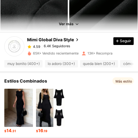
6.4K Seguidores
4.59
6.4K Seguidores
Ver más
4.59
Mimi Global Diva Style
Seguir
6.4K Seguidores
4.59
m***n
pagó
Hace 16 horas
65K+ Vendido recientemente
13K+ Recompra
6.4K Seguidores
4.59
muy bonito (400+)
lo adoro (300+)
queda bien (200+)
cómodo 
Estilos Combinados
6.4K Seguidores
Más estilo
4.59
6.4K Seguidores
4.59
6.4K Seguidores
4.59
14
16
$
.31
$
.19