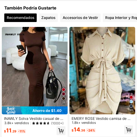
6.4K Seguidores
4.59
También Podría Gustarte
Recomendados
Zapatos
Accesorios de Vestir
Ropa Interior y R
6.4K Seguidores
4.59
6.4K Seguidores
4.59
6.4K Seguidores
4.59
25
Ahorro de $1.40
20
INAWLY Solva Vestido casual de m
EMERY ROSE Vestido camisa de ma
ujer de unicolor y ajuste ceñido, par
nga corta con cuello, abotonadura s
1.8k+ vendidos
3.8k+ vendidos
(1000+)
a verano
encilla y cintura con lazo
14
11
$
.36
-24%
$
.29
-11%