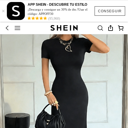
APP SHEIN - DESCUBRE TU ESTILO
×
¡Descarga y consigue un 30% de dto.!Usar el
CONSEGUIR
código: APPOFF30
(95,960)