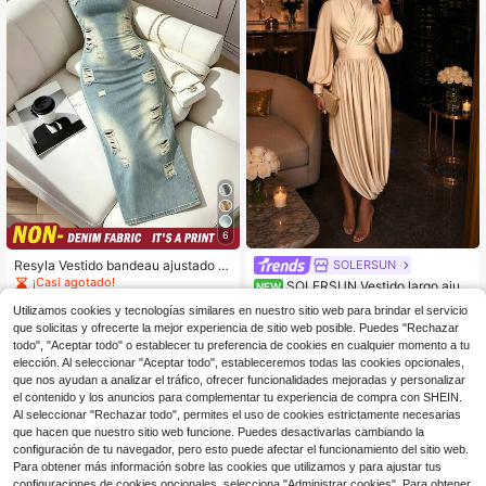
6
Resyla Vestido bandeau ajustado c
SOLERSUN
on estampado de denim para mujer
¡Casi agotado!
SOLERSUN Vestido largo ajust
NEW
1.4k+ vendidos
ado sexy y elegante para mujer, esti
39
Utilizamos cookies y tecnologías similares en nuestro sitio web para brindar el servicio
$
.29
-11%
lo Old Money, casual para oficina, c
11
que solicitas y ofrecerte la mejor experiencia de sitio web posible. Puedes "Rechazar
$
.29
-11%
lub, fiesta, isla, playa y vacaciones
todo", "Aceptar todo" o establecer tu preferencia de cookies en cualquier momento a tu
elección. Al seleccionar "Aceptar todo", estableceremos todas las cookies opcionales,
que nos ayudan a analizar el tráfico, ofrecer funcionalidades mejoradas y personalizar
el contenido y los anuncios para complementar tu experiencia de compra con SHEIN.
Al seleccionar "Rechazar todo", permites el uso de cookies estrictamente necesarias
que hacen que nuestro sitio web funcione. Puedes desactivarlas cambiando la
configuración de tu navegador, pero esto puede afectar el funcionamiento del sitio web.
Para obtener más información sobre las cookies que utilizamos y para ajustar tus
configuraciones de cookies opcionales, selecciona "Administrar cookies". Para obtener