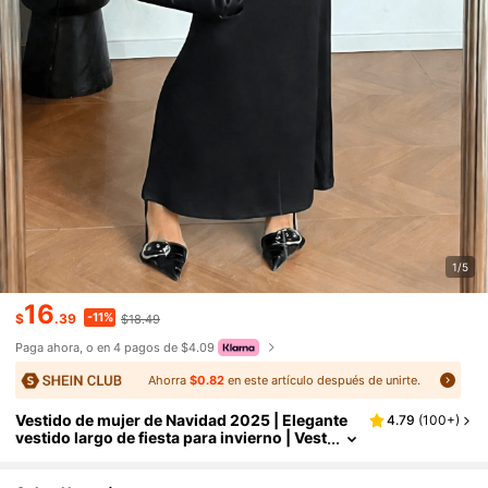
1/5
16
-11%
$
.39
$18.49
Paga ahora, o en 4 pagos de $4.09
Ahorra
$0.82
en este artículo después de unirte.
Vestido de mujer de Navidad 2025 | Elegante
4.79
(
100+
)
vestido largo de fiesta para invierno | Vest
ido largo de cola de sirena ajustado con c
uello redondo en tono negro y dorado vintage