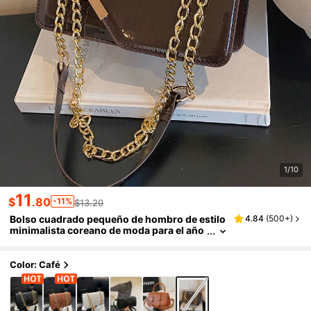
1/10
11
$
.80
-11%
$13.20
Bolso cuadrado pequeño de hombro de estilo
4.84
(
500+
)
minimalista coreano de moda para el año
2025, con efecto espejo, pliegue y borde
de hierro, al estilo Ins
Color: Café