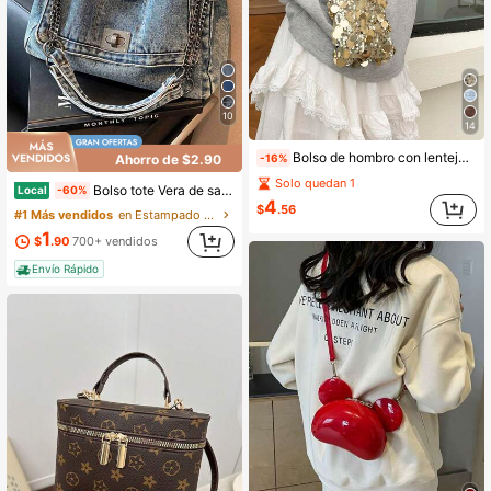
10
14
Bolso de hombro con lentejuelas mini, bolso cruzado minimalista con textura personalizada, bolso de mano elegante, bolso de teléfono de lentejuelas de moda para señoras, decoración con cadena que puede sostener el teléfono y las monedas, adecuado para ir de compras
Ahorro de $2.90
-16%
Solo quedan 1
Bolso tote Vera de sarga de alto rendimiento para mujer
Local
-60%
4
$
.56
#1 Más vendidos
en Estampado de leopardo Crossbody de mujer
1
$
.90
700+ vendidos
Envío Rápido