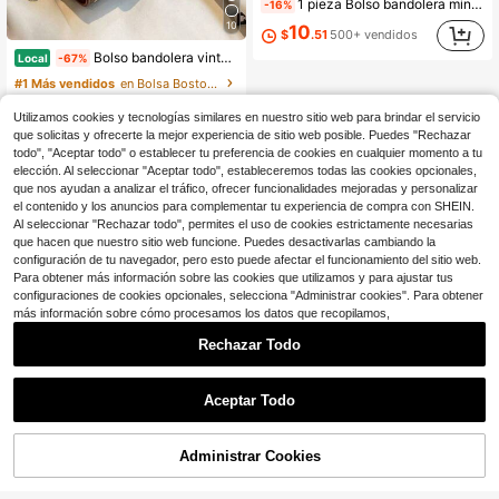
1 pieza Bolso bandolera mini de cadena de metal de unicolor para mujer 2026, bolso de hombro de lujo de moda casual de verano de PU, estuche para lápiz labial, soporte para auriculares, monedero, bolso de noche minimalista, versátil para uso diario, fiesta, cita, trabajo, compras
-16%
10
10
$
.51
500+ vendidos
Bolso bandolera vintage cilíndrico para mujer, bolso tipo cubo con detalles de costura retro, mini bolso cilíndrico, bolso de hombro con asa superior y correa bohemia ancha
Local
-67%
#1 Más vendidos
en Bolsa Boston Crossbody de mujer
1
$
.90
300+ vendidos
Utilizamos cookies y tecnologías similares en nuestro sitio web para brindar el servicio
que solicitas y ofrecerte la mejor experiencia de sitio web posible. Puedes "Rechazar
Envío Rápido
todo", "Aceptar todo" o establecer tu preferencia de cookies en cualquier momento a tu
elección. Al seleccionar "Aceptar todo", estableceremos todas las cookies opcionales,
que nos ayudan a analizar el tráfico, ofrecer funcionalidades mejoradas y personalizar
el contenido y los anuncios para complementar tu experiencia de compra con SHEIN.
Al seleccionar "Rechazar todo", permites el uso de cookies estrictamente necesarias
que hacen que nuestro sitio web funcione. Puedes desactivarlas cambiando la
Mostrar artículos similares con stock
Ver todo
configuración de tu navegador, pero esto puede afectar el funcionamiento del sitio web.
Para obtener más información sobre las cookies que utilizamos y para ajustar tus
configuraciones de cookies opcionales, selecciona "Administrar cookies". Para obtener
más información sobre cómo procesamos los datos que recopilamos,
Rechazar Todo
Aceptar Todo
Lo sentimos, este producto está agotado.
Administrar Cookies
AGOTADO