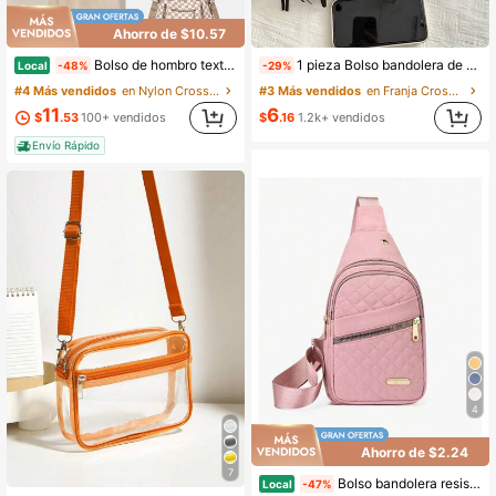
Ahorro de $10.57
Bolso de hombro texturizado a cuadros con múltiples compartimentos | Ideal para el día a día, la escuela y excursiones | Elegante y versátil bolso multiusos
1 pieza Bolso bandolera de unicolor con decoración de flecos de ante/cuero PU, para uso diario de mujeres
Local
-48%
-29%
#3 Más vendidos
en Franja Crossbody de mujer
#4 Más vendidos
en Nylon Crossbody de mujer
6
11
$
.16
1.2k+ vendidos
$
.53
100+ vendidos
Envío Rápido
4
Ahorro de $2.24
7
Bolso bandolera resistente al agua para hombre y mujer, mochila ligera tipo bandolera, riñonera con correa ajustable para viajes, senderismo, ciclismo y uso diario. Varios colores disponibles.
Local
-47%
#1 Más vendidos
en De moda Crossbody de mujer