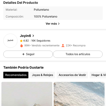
Detalles Del Producto
16K Seguidores
4.82
Material:
Poliuretano
Composición:
100% Poliuretano
16K Seguidores
4.82
Ver más
Joyin6
16K Seguidores
4.82
l***6
pagó
Hace 1 día
99K+ Vendido recientemente
22K+ Recompra
16K Seguidores
4.82
Seguir
Todos los artículos
También Podría Gustarte
16K Seguidores
4.82
Recomendados
Joyas & Relojes
Accesorios de Vestir
Hogar & V
16K Seguidores
4.82
16K Seguidores
4.82