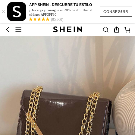
APP SHEIN - DESCUBRE TU ESTILO
×
¡Descarga y consigue un 30% de dto.!Usar el
CONSEGUIR
código: APPOFF30
(95,960)