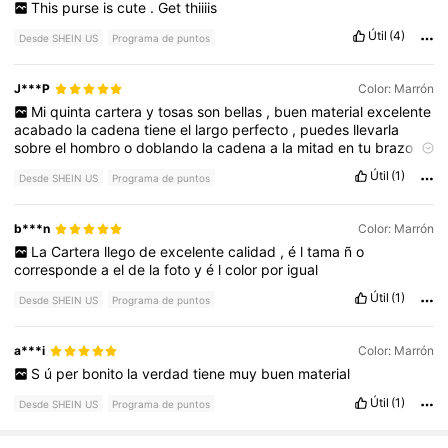
This
purse
is
cute
.
Get
thiiiis
Útil
(4)
Desde SHEIN US
Programa de puntos
J***P
Color: Marrón
Mi
quinta
cartera
y
tosas
son
bellas
,
buen
material
excelente
acabado
la
cadena
tiene
el
largo
perfecto
,
puedes
llevarla
sobre
el
hombro
o
doblando
la
cadena
a
la
mitad
en
tu
brazo
,
super
pr
á
ctica
.
🫶🫶🫶✨️✨️✨️⚘️❤️👜👜👜👜✨️✨️⚘️❤️❤️
Útil
(1)
Desde SHEIN US
Programa de puntos
b***n
Color: Marrón
La
Cartera
llego
de
excelente
calidad
,
é
l
tama
ñ
o
corresponde
a
el
de
la
foto
y
é
l
color
por
igual
Útil
(1)
Desde SHEIN US
Programa de puntos
a***i
Color: Marrón
S
ú
per
bonito
la
verdad
tiene
muy
buen
material
Útil
(1)
Desde SHEIN US
Programa de puntos