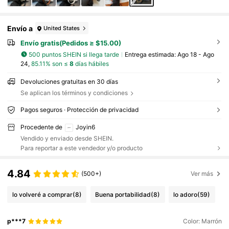
Envío a
United States
Envío gratis(Pedidos ≥ $15.00)
500 puntos SHEIN si llega tarde
Entrega estimada:
Ago 18 - Ago
24,
85.11% son ≤
8
días hábiles
Devoluciones gratuitas en 30 días
Se aplican los términos y condiciones
Pagos seguros · Protección de privacidad
Procedente de
Joyin6
Vendido y enviado desde SHEIN.
Para reportar a este vendedor y/o producto
4.84
(500+)
Ver más
lo volveré a comprar
(8)
Buena portabilidad
(8)
lo adoro
(59)
p***7
Color: Marrón