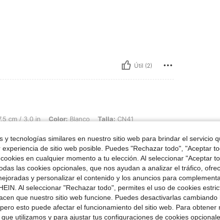
Útil (2)
 in, Color: Blanco, Talla: CN41
.5 cm / 3.0 in
Color:
Blanco
Talla:
CN41
 y tecnologías similares en nuestro sitio web para brindar el servicio qu
r experiencia de sitio web posible. Puedes "Rechazar todo", "Aceptar t
 cookies en cualquier momento a tu elección. Al seleccionar "Aceptar to
das las cookies opcionales, que nos ayudan a analizar el tráfico, ofre
ejoradas y personalizar el contenido y los anuncios para complementa
EIN. Al seleccionar "Rechazar todo", permites el uso de cookies estri
Útil (7)
acen que nuestro sitio web funcione. Puedes desactivarlas cambiando 
pero esto puede afectar el funcionamiento del sitio web. Para obtener
 que utilizamos y para ajustar tus configuraciones de cookies opcional