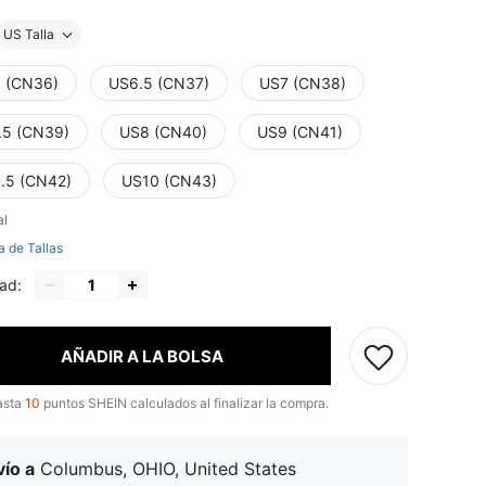
US Talla
 (CN36)
US6.5 (CN37)
US7 (CN38)
.5 (CN39)
US8 (CN40)
US9 (CN41)
.5 (CN42)
US10 (CN43)
al
a de Tallas
ad:
AÑADIR A LA BOLSA
asta
10
puntos SHEIN calculados al finalizar la compra.
ío a
Columbus, OHIO, United States