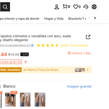
0
0
a. Press Enter to select.
pa interior y ropa de dormir
Hogar y Vida
Bisutería Y Accesorios
Be
apatos cómodos y versátiles con lazo, suela
y diseño elegante
x25040962960664062
(1000+ Comentarios)
0
¡Últimos 2 días
.84
$13.90
-22%
ICE AND AVAILABILITY
s Extra de $1.76
 Más Vendidos
en Blanco Pisos De Mujer
:
Blanco
Imagen grande