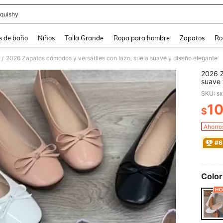
quishy
and down arrow keys to navigate search Búsqueda reciente and Busca y Encuentr
s de baño
Niños
Talla Grande
Ropa para hombre
Zapatos
Ro
2026 Zapatos cómodos y versátiles con lazo, suela suave y diseño elegante
/
2026 Z
suave 
SKU: s
1
$
PR
Ahorro
#6
Color