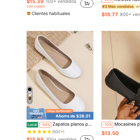
$15.39
100+ vendidos
con cupón
#3 Más vendidos
Clientes habituales
$15.77
800+ ven
6
Ahorro de $28.01
Zapatos planos para mujer de punta redonda, cómodos, de estilo ballet clásico y sencillo, ideales para ir al trabajo
Mocasines planos sin cordones para mujer, zapatos ca
Local
-64%
-10%
(500+)
$13.50
$15.99
200+ vendidos