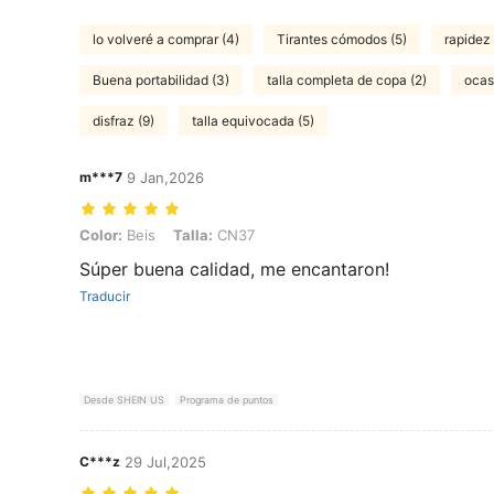
lo volveré a comprar (4)
Tirantes cómodos (5)
rapidez 
Buena portabilidad (3)
talla completa de copa (2)
ocas
disfraz (9)
talla equivocada (5)
m***7
9 Jan,2026
Color: Beis, Talla: CN37
Color:
Beis
Talla:
CN37
Súper buena calidad, me encantaron!
Traducir
Desde SHEIN US
Programa de puntos
C***z
29 Jul,2025