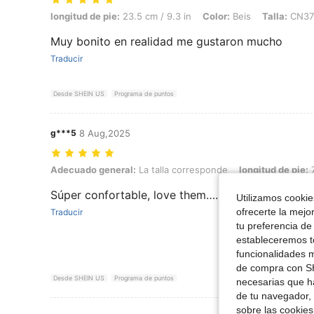
longitud de pie: 23.5 cm / 9.3 in, Color: Beis, Talla: CN37
longitud de pie:
23.5 cm / 9.3 in
Color:
Beis
Talla:
CN37
Muy bonito en realidad me gustaron mucho
Traducir
Desde SHEIN US
Programa de puntos
g***5
8 Aug,2025
Adecuado general: La talla corresponde, longitud de pie: 7.5 cm / 3.0
Adecuado general:
La talla corresponde
longitud de pie:
7
Súper confortable, love them…….
Utilizamos cookies
ofrecerte la mejo
Traducir
tu preferencia de
estableceremos to
funcionalidades m
de compra con SH
Desde SHEIN US
Programa de puntos
necesarias que h
de tu navegador, 
sobre las cookies