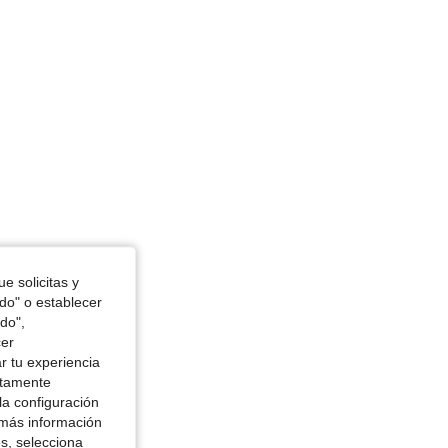
e solicitas y
odo" o establecer
do",
cer
r tu experiencia
ctamente
la configuración
 más información
es, selecciona