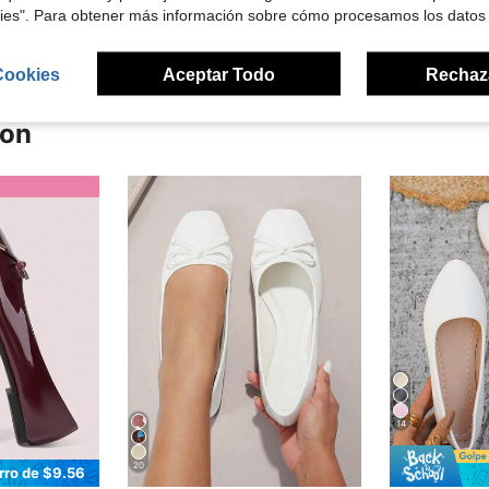
señas
kies". Para obtener más información sobre cómo procesamos los datos
Cookies
Aceptar Todo
Rechaz
ron
14
20
rro de $9.56