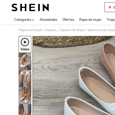
S
Use up 
Categorías
Novedades
Ofertas
Ropa de mujer
Traje
Página principal
Zapatos
Zapatos de Mujer
Bailarinas de mujer
/
/
/
Video