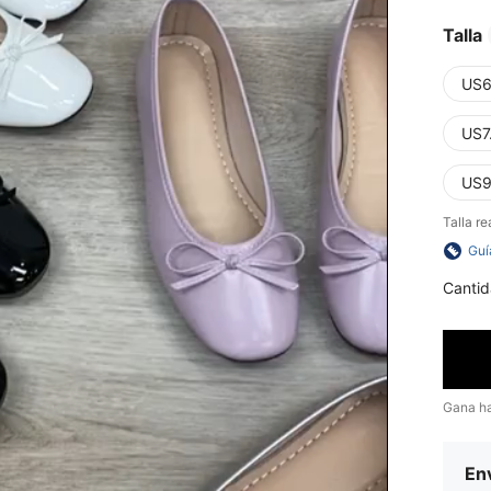
Talla
US6
US7
US9
Talla re
Guí
Cantid
Gana h
Env