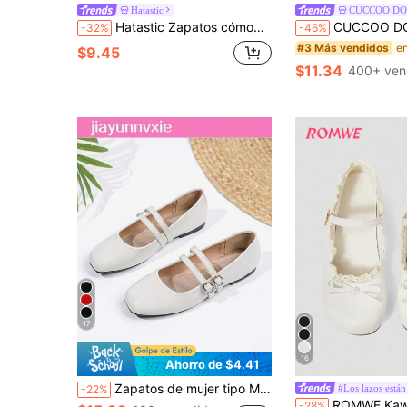
Hatastic
CUCCOO D
Hatastic Zapatos cómodos de suela blanda con lazo lindo, versátiles y a la moda para la vuelta a la escuela 2026
CUCCOO DOLLMOD Bailarinas para mujer, bailarinas de punta cuadrada, cóm
-32%
-46%
#3 Más vendidos
$9.45
$11.34
400+ ven
17
16
Ahorro de $4.41
Zapatos de mujer tipo Mary Jane vintage con doble correa, aptos para todas las estaciones
#Los lazos están
-22%
ROMWE Kawaii Zapatos de mujer con 
-28%