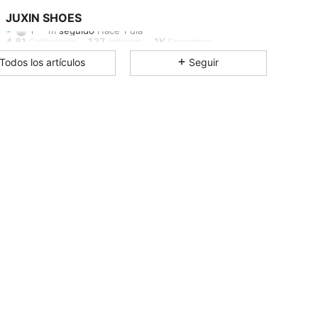
4.81
137
1K
JUXIN SHOES
l***m
seguido
Hace 1 día
4.81
137
1K
Calificación
Artículos
Seguidores
Todos los artículos
Seguir
4.81
137
1K
4.81
137
1K
4.81
137
1K
4.81
137
1K
4.81
137
1K
4.81
137
1K