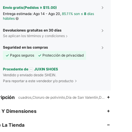
Envío gratis(Pedidos ≥ $15.00)
Entrega estimada:
Ago 14 - Ago 20,
85.11% son ≤
8
días
hábiles
Devoluciones gratuitas en 30 días
Se aplican los términos y condiciones
Seguridad en las compras
Pagos seguros
Protección de privacidad
Procedente de
JUXIN SHOES
Vendido y enviado desde SHEIN.
Para reportar a este vendedor y/o producto
ipción
cuadros,Cloruro de polivinilo,Día de San Valentín,Día del Maestro,D
4.81
137
1K
s Y Dimensiones
4.81
137
1K
 La Tienda