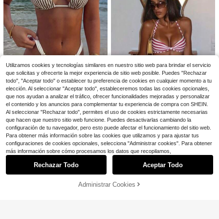
9
MORI
Swim Vcay
Vestido de playa blanco de verano
Swim Vcay 2 piezas Conjunto de tr
con manga larga de punto de ganch
200+ vendidos
aje de baño para mujer, Bikini de ga
2.6k+ vendidos
illo, transparente con cordones y es
nchillo blanco hecho a mano Traje
17
8
$
.59
-21%
con cupón
$
.79
-10%
cote en V, conjunto de bikini para v
de baño de 2 piezas para mujer Traj
acaciones
e de baño Y2k para mujer Conjunto
de bikini para mujer Traje de baño p
ara mujer Conjunto de bikini para m
Utilizamos cookies y tecnologías similares en nuestro sitio web para brindar el servicio
ujer Conjunto de traje de baño para
que solicitas y ofrecerte la mejor experiencia de sitio web posible. Puedes "Rechazar
mujer Conjunto de bikini con aros p
todo", "Aceptar todo" o establecer tu preferencia de cookies en cualquier momento a tu
8
ara mujer Bikini negro con tirantes d
elección. Al seleccionar "Aceptar todo", estableceremos todas las cookies opcionales,
e cuerda
que nos ayudan a analizar el tráfico, ofrecer funcionalidades mejoradas y personalizar
#BikiniVacacional
el contenido y los anuncios para complementar tu experiencia de compra con SHEIN.
Swim Vcay Conjunto de bikini de tir
Al seleccionar "Rechazar todo", permites el uso de cookies estrictamente necesarias
as anchas con accesorios metálico
#5 Más vendidos
en nuevo Conjuntos de bikini para mujer
4
que hacen que nuestro sitio web funcione. Puedes desactivarlas cambiando la
s de color block y tela jacquard a ra
2.8k+ vendidos
yas para mujer, estilo casual y lindo
configuración de tu navegador, pero esto puede afectar el funcionamiento del sitio web.
Swim SXY
12
para primavera/verano y playa
Para obtener más información sobre las cookies que utilizamos y para ajustar tus
$
.79
-10%
Swim SXY Bikini de dos piezas a ra
configuraciones de cookies opcionales, selecciona "Administrar cookies". Para obtener
yas y sexy para mujer, adecuado p
¡Casi agotado!
Mostrar artículos similares con stock
Ver todo
más información sobre cómo procesamos los datos que recopilamos,
ara la playa, vacaciones, Día de la
1.5k+ vendidos
Madre, verano
Rechazar Todo
Aceptar Todo
9
Lo sentimos, este producto está agotado.
$
.99
-10%
Administrar Cookies
AGOTADO
16
11
Traje de baño de verano para mujer,
Swim Lushoire
conjunto de bikini sexy con estamp
#5 Más vendidos
en Estiramiento Alto Ropa de playa para mujeres
Swim Lushoire Traje De Baño De U
ado de lunares, con cuello de halter