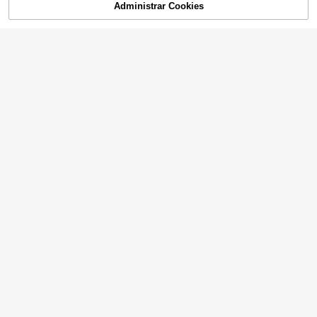
Administrar Cookies
¡46% DE DESCUENTO!
AÑADIR A LA BOLSA