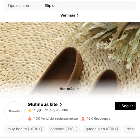
Tipo de cierre:
Slip on
Ver más
7K Seguidores
4.86
7K Seguidores
4.86
Ver más
Glutinous kite
Seguir
7K Seguidores
4.86
m***9
pagó
Hace 1 día
43K Vendido recientemente
13K Recompra
7K Seguidores
4.86
muy bonito (1000+)
cómodo (900+)
queda bien (800+)
de buen