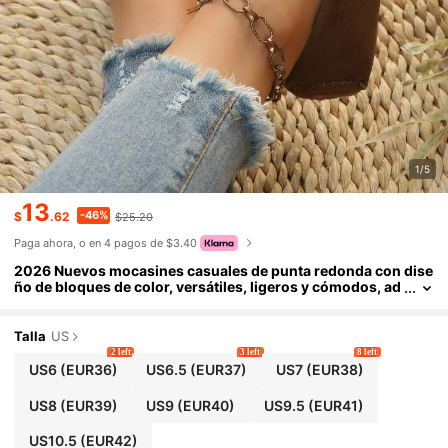
1/5
13
-46%
$
.62
$25.20
Paga ahora, o en 4 pagos de $3.40
2026 Nuevos mocasines casuales de punta redonda con dise
ño de bloques de color, versátiles, ligeros y cómodos, ad
ecuados para el trabajo y el uso diario
Talla
US
2 left
3 left
8 left
US6
(EUR36)
US6.5
(EUR37)
US7
(EUR38)
US8
(EUR39)
US9
(EUR40)
US9.5
(EUR41)
US10.5
(EUR42)