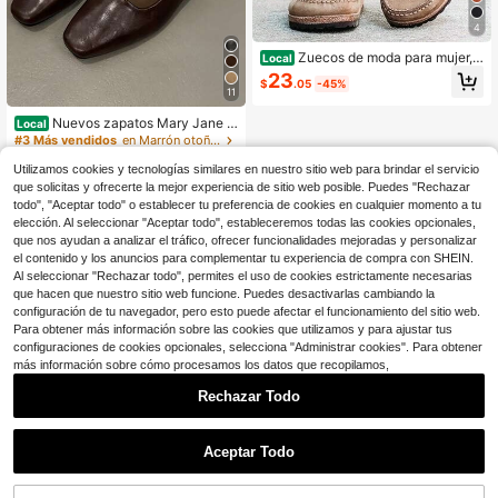
4
Zuecos de moda para mujer, z
Local
uecos y mules casuales para mujer,
23
$
.05
-45%
zapatillas antideslizantes para exte
11
riores, sandalias cómodas para inter
iores, zuecos de corcho en forma d
Nuevos zapatos Mary Jane pl
Local
e nube: el regalo perfecto para famil
anos retro para mujer, zapatos plan
#3 Más vendidos
en Marrón otoñal Pisos De Mujer
iares, amigos o para usted mismo p
os minimalistas suaves y elegantes
900+ vendidos
ara Navidad, Año Nuevo, cumpleañ
para primavera/verano
Utilizamos cookies y tecnologías similares en nuestro sitio web para brindar el servicio
9
os
que solicitas y ofrecerte la mejor experiencia de sitio web posible. Puedes "Rechazar
$
.75
-32%
todo", "Aceptar todo" o establecer tu preferencia de cookies en cualquier momento a tu
elección. Al seleccionar "Aceptar todo", estableceremos todas las cookies opcionales,
que nos ayudan a analizar el tráfico, ofrecer funcionalidades mejoradas y personalizar
el contenido y los anuncios para complementar tu experiencia de compra con SHEIN.
Al seleccionar "Rechazar todo", permites el uso de cookies estrictamente necesarias
que hacen que nuestro sitio web funcione. Puedes desactivarlas cambiando la
configuración de tu navegador, pero esto puede afectar el funcionamiento del sitio web.
Para obtener más información sobre las cookies que utilizamos y para ajustar tus
configuraciones de cookies opcionales, selecciona "Administrar cookies". Para obtener
más información sobre cómo procesamos los datos que recopilamos,
Rechazar Todo
Aceptar Todo