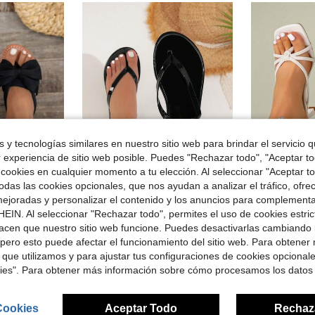
 y tecnologías similares en nuestro sitio web para brindar el servicio qu
r experiencia de sitio web posible. Puedes "Rechazar todo", "Aceptar t
19
 cookies en cualquier momento a tu elección. Al seleccionar "Aceptar to
das las cookies opcionales, que nos ayudan a analizar el tráfico, ofre
Ahorro de $2.15
ejoradas y personalizar el contenido y los anuncios para complementa
en Arco Sandalias De Mujer
en Gelatina Sandalias de mujer
#4 Más vendidos
 sandalias planas casuales de playa para el verano, chanclas
Sandalias de dedo nuevas para mujer de primavera/verano, sandalias de tiras negras brillantes, pantuflas casuales para uso en interiores y exteriores
Nuevas san
-23%
Local
-47%
EIN. Al seleccionar "Rechazar todo", permites el uso de cookies estri
¡Casi agotado!
acen que nuestro sitio web funcione. Puedes desactivarlas cambiando 
en Arco Sandalias De Mujer
en Arco Sandalias De Mujer
en Gelatina Sandalias de mujer
en Gelatina Sandalias de mujer
#4 Más vendidos
#4 Más vendidos
#4 Más vendid
¡Casi agotado!
¡Casi agotado!
$7.05
pero esto puede afectar el funcionamiento del sitio web. Para obtener
2.9k+ vendidos
$10.41
didos
300+
en Arco Sandalias De Mujer
en Gelatina Sandalias de mujer
#4 Más vendidos
con cupón
 que utilizamos y para ajustar tus configuraciones de cookies opcional
¡Casi agotado!
kies". Para obtener más información sobre cómo procesamos los datos
Cookies
Aceptar Todo
Rechaz