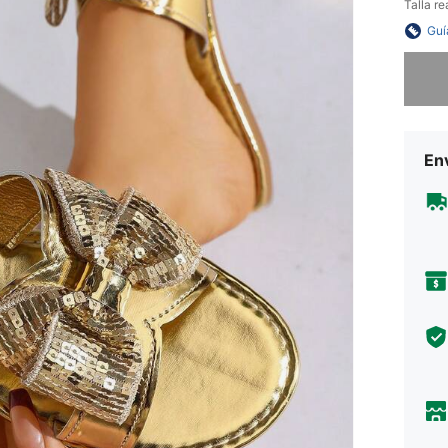
Talla re
Guí
Lo sent
Env