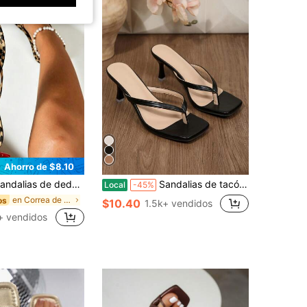
Ahorro de $8.10
s de dedo planas con estampado de leopardo dorado para mujer, sandalias de playa metálicas de verano
Sandalias de tacón de gatito con puntera abierta cuadrada para mujer, sandalias de fiesta de boda de verano con tiras tipo chanclas
Local
-45%
en Correa de tobillo Sandalias De Mujer
os
$10.40
1.5k+ vendidos
+ vendidos