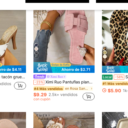
27
11
rro de $4.11
Ahorro de $2.71
ano, sandalias de moda versátiles con suela gruesa y tira para mujer
Sandalia
Ximi Ruo
Local
-58%
Ximi Ruo Pantuflas planas casuales estilo coreano para mujer, chanclas de playa estilo francés de moda para damas, esencial para vacaciones
-23%
ndidos
#1 Más vendid
en Rosa Sandalias planas de mujer
#4 Más vendidos
$5.90
1k
$9.29
2.5k+ vendidos
con cupón