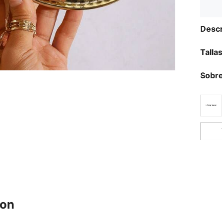
Descr
Talla
Sobre
ron