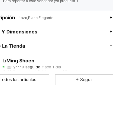
Para reportar a este vendedor y/o producto
ipción
Lazo,Plano,Elegante
4.94
2
7
s Y Dimensiones
4.94
2
7
 La Tienda
4.94
2
7
LiMing Shoen
y***9
seguido
Hace 1 día
4.94
2
7
Calificación
Artículos
Seguidores
Todos los artículos
Seguir
4.94
2
7