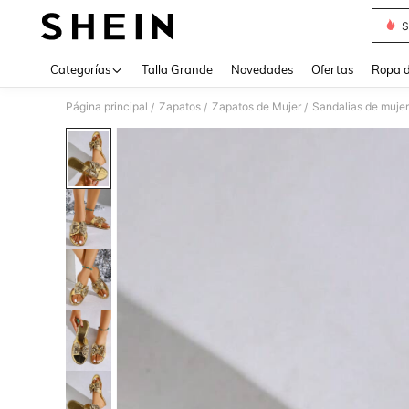
S
Use up 
Categorías
Talla Grande
Novedades
Ofertas
Ropa d
Página principal
Zapatos
Zapatos de Mujer
Sandalias de mujer
/
/
/