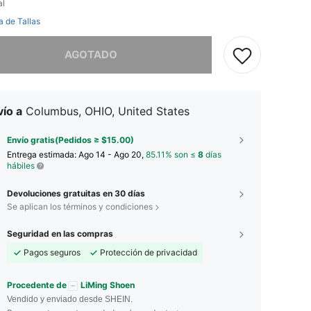
al
a de Tallas
imos, este producto está agotado.
AGOTADO
ío a
Columbus, OHIO, United States
Envío gratis(Pedidos ≥ $15.00)
Entrega estimada:
Ago 14 - Ago 20,
85.11% son ≤
8
días
hábiles
Devoluciones gratuitas en 30 días
Se aplican los términos y condiciones
Seguridad en las compras
Pagos seguros
Protección de privacidad
Procedente de
LiMing Shoen
Vendido y enviado desde SHEIN.