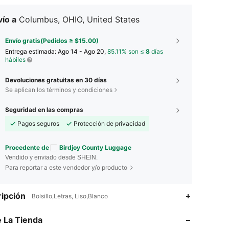
ío a
Columbus, OHIO, United States
Envío gratis(Pedidos ≥ $15.00)
Entrega estimada:
Ago 14 - Ago 20,
85.11% son ≤
8
días
hábiles
Devoluciones gratuitas en 30 días
Se aplican los términos y condiciones
Seguridad en las compras
Pagos seguros
Protección de privacidad
Procedente de
Birdjoy County Luggage
Vendido y enviado desde SHEIN.
Para reportar a este vendedor y/o producto
ipción
Bolsillo,Letras, Liso,Blanco
 La Tienda
4.71
44
823