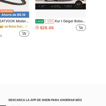
Ahorro de $8.16
inimalista, informal, minibolso cuadrado acolchado con solapa de cadena de PU. Bolso cuadrado clásico con detalle acolchado. Bolso de hombro con solapa de color liso. Bolso con cadena a juego para niñas y adolescentes.
Kur t Geiger Bolso bandolera acolchado de lujo con cadena mini, versátil para hombro y mano, diseño clásico con solapa, bolso de hombro y de mano
Local
-53%
en Bolso fruncido Crossbody de mujer
os
$28.49
os
DESCARCA LA APP DE SHEIN PARA AHORRAR MÁS