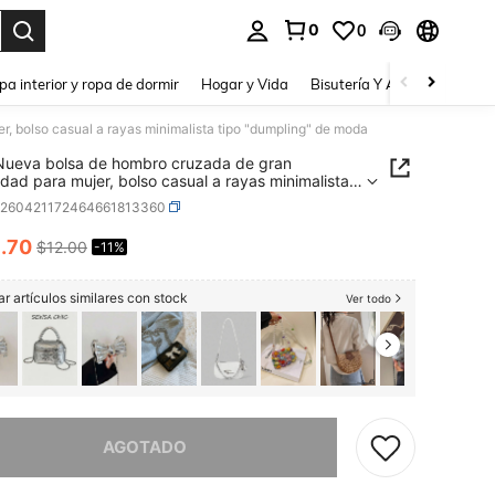
0
0
a. Press Enter to select.
pa interior y ropa de dormir
Hogar y Vida
Bisutería Y Accesorios
Be
, bolso casual a rayas minimalista tipo "dumpling" de moda
ueva bolsa de hombro cruzada de gran
dad para mujer, bolso casual a rayas minimalista
dumpling" de moda
g260421172464661813360
0
.70
$12.00
-11%
ICE AND AVAILABILITY
r artículos similares con stock
Ver todo
imos, este producto está agotado.
AGOTADO