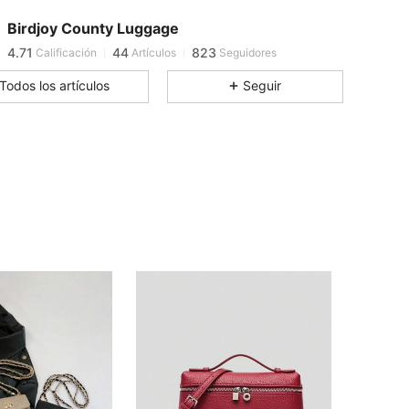
Birdjoy County Luggage
4.71
44
823
Calificación
Artículos
Seguidores
Todos los artículos
Seguir
4.71
44
823
4.71
44
823
4.71
44
823
4.71
44
823
4.71
44
823
4.71
44
823