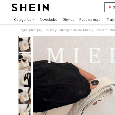
S
Use up 
Categorías
Novedades
Ofertas
Ropa de mujer
Traje
Página principal
Bolsos y Equipaje
Bolsos Mujer
Bolsos cruzad
/
/
/