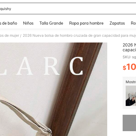
quishy
and down arrow keys to navigate search Búsqueda reciente and Busca y Encuentr
s de baño
Niños
Talla Grande
Ropa para hombre
Zapatos
Ro
os de mujer
2026 Nueva bolsa de hombro cruzada de gran capacidad para mujer
/
2026 N
capaci
tipo "
SKU: s
1
$
PR
Mostra
Lo sent