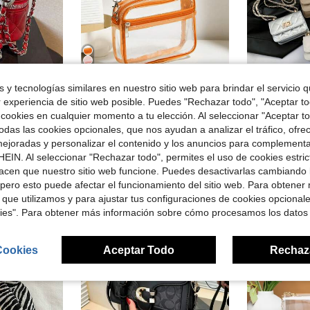
7
ro de $18.24
 y tecnologías similares en nuestro sitio web para brindar el servicio qu
en De moda Crossbody de mujer
#1 Más vendidos
#4 Más vendid
 material impermeable, diseño acolchado de diamantes, cierre con cremallera, adecuado para ir de compras
Bolso bandolera transparente casual, bolso de hombro con cremallera de moda minimalista de PVC con correa ajustable
1 pieza Nuevo mini bolso cuadrado para niña, bolso de hombro
r experiencia de sitio web posible. Puedes "Rechazar todo", "Aceptar t
-16%
-15%
¡Casi agotado!
¡Casi agotado
 cookies en cualquier momento a tu elección. Al seleccionar "Aceptar to
en Rojo Crossbody de mujer
en De moda Crossbody de mujer
en De moda Crossbody de mujer
#1 Más vendidos
#1 Más vendidos
#4 Más vendid
#4 Más vendid
¡Casi agotado!
¡Casi agotado!
¡Casi agotado
¡Casi agotado
das las cookies opcionales, que nos ayudan a analizar el tráfico, ofre
$7.13
$6.24
ndidos
3.5k+ vendidos
600+
en De moda Crossbody de mujer
#1 Más vendidos
#4 Más vendid
ejoradas y personalizar el contenido y los anuncios para complementa
¡Casi agotado!
¡Casi agotado
EIN. Al seleccionar "Rechazar todo", permites el uso de cookies estri
acen que nuestro sitio web funcione. Puedes desactivarlas cambiando 
pero esto puede afectar el funcionamiento del sitio web. Para obtener
 que utilizamos y para ajustar tus configuraciones de cookies opcional
kies". Para obtener más información sobre cómo procesamos los datos
Cookies
Aceptar Todo
Rechaz