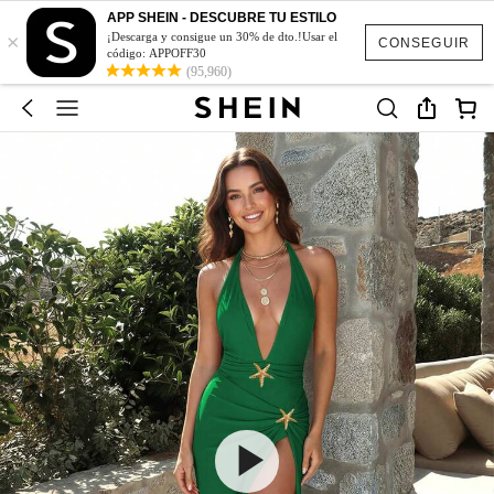
APP SHEIN - DESCUBRE TU ESTILO
×
¡Descarga y consigue un 30% de dto.!Usar el
CONSEGUIR
código: APPOFF30
(95,960)