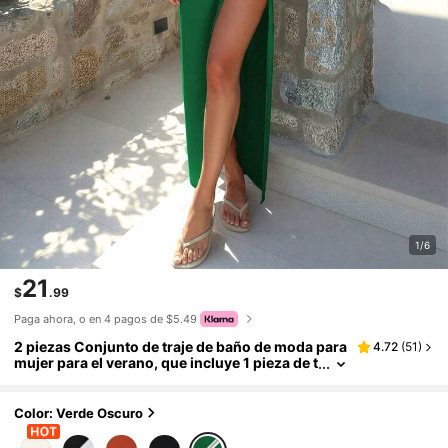
1/6
21
$
.99
Paga ahora, o en 4 pagos de $5.49
2 piezas Conjunto de traje de baño de moda para
4.72
(
51
)
mujer para el verano, que incluye 1 pieza de t
raje de baño con estampado de estrellas y 1
pieza de falda larga con abertura alta
Color: Verde Oscuro