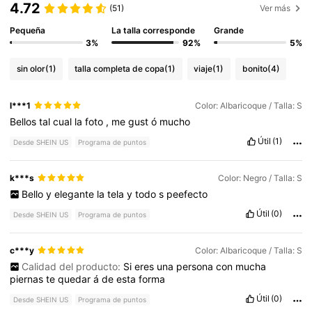
4.72
(51)
Ver más
Pequeña
La talla corresponde
Grande
3%
92%
5%
sin olor
(1)
talla completa de copa
(1)
viaje
(1)
bonito
(4)
l***1
Color: Albaricoque / Talla: S
Bellos
tal
cual
la
foto
,
me
gust
ó
mucho
Útil
(1)
Desde SHEIN US
Programa de puntos
k***s
Color: Negro / Talla: S
Bello
y
elegante
la
tela
y
todo
s
peefecto
Útil
(0)
Desde SHEIN US
Programa de puntos
c***y
Color: Albaricoque / Talla: S
Calidad del producto:
Si
eres
una
persona
con
mucha
piernas
te
quedar
á
de
esta
forma
Útil
(0)
Desde SHEIN US
Programa de puntos