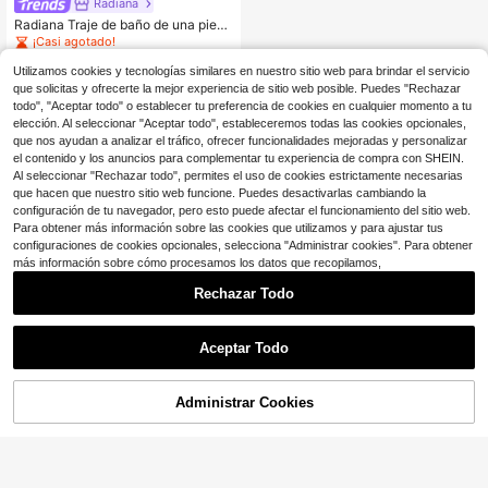
de verano, ropa de resort
Radiana
Radiana Traje de baño de una pieza
sexy y único con corte láser negro,
¡Casi agotado!
traje de baño de una pieza con cuel
50+ vendidos
lo en V, traje de baño de playa, traje
Utilizamos cookies y tecnologías similares en nuestro sitio web para brindar el servicio
6
de baño sexy, bikini sexy, tela de tr
$
.81
-51%
que solicitas y ofrecerte la mejor experiencia de sitio web posible. Puedes "Rechazar
aje de baño de alta elasticidad, ajus
todo", "Aceptar todo" o establecer tu preferencia de cookies en cualquier momento a tu
tado al Body resaltando las curvas,
elección. Al seleccionar "Aceptar todo", estableceremos todas las cookies opcionales,
estilo de resort de isla, estilo de pla
que nos ayudan a analizar el tráfico, ofrecer funcionalidades mejoradas y personalizar
ya, estilo de piscina
el contenido y los anuncios para complementar tu experiencia de compra con SHEIN.
Al seleccionar "Rechazar todo", permites el uso de cookies estrictamente necesarias
que hacen que nuestro sitio web funcione. Puedes desactivarlas cambiando la
Mostrar artículos similares con stock
Ver todo
configuración de tu navegador, pero esto puede afectar el funcionamiento del sitio web.
Para obtener más información sobre las cookies que utilizamos y para ajustar tus
configuraciones de cookies opcionales, selecciona "Administrar cookies". Para obtener
más información sobre cómo procesamos los datos que recopilamos,
Rechazar Todo
Aceptar Todo
Lo sentimos, este producto está agotado.
Administrar Cookies
AGOTADO