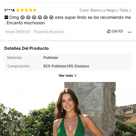
1***4
Color: Blanco y Negro / Talla: L
Omg
😱
😱
😱
😱
😱
😱
esta
super
lindo
se
los
recomiendo
me
.
Encanto
muchoooo
Útil
(0)
Desde SHEIN US
Programa de puntos
Detalles Del Producto
Material:
Poliéster
Composición:
82% Poliéster,18% Elastano
Ver más
2.3K Seguidores
4.61