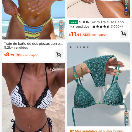
11
SHEIN Swim Traje De Baño D
Local
e Una Pieza Con Escote En V Profu
1k+ vendidos
(1000+)
ndo Y Malla Incrustada
11
$
.64
-23%
con cupón
33
Traje de baño de dos piezas con est
ampado a rayas y lazo halter para
5.2k+ vendidos
mujer, sexy, de moda y minimalista,
8
$
.79
-9%
con cupón
adecuado para chicas jóvenes, vac
aciones en la playa, viajes y citas d
e verano, estilo Vacationcore
#2 Más vendidos
en nuevo Conjuntos de bikini para mujer