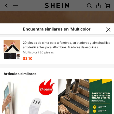
Encuentra similares en 'Multicolor'
20 piezas de cinta para alfombras, sujetadores y almohadillas
antideslizantes para alfombras, fijadores de esquinas
lavables y extraíbles con doble cara anti-enrollamiento,
Multicolor / 20 piezas
adecuados para pisos de madera y superficies de
$3.10
baldosas/cerámica
Artículos similares