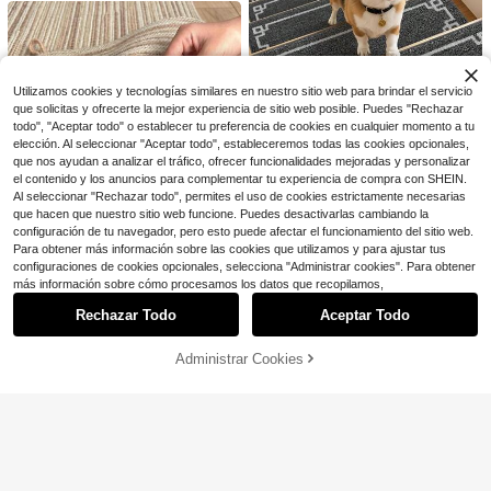
deslizantes para alfombras, almoha
#6 Mejor Calificado
en Alfombra antideslizante
alones, terrazas, agarre , entorno p
dillas antideslizantes, pegatinas ant
ara niños, ancianos y mascotas, pr
2
$
.34
-33%
ideslizantes triangulares, almohadill
otección del piso, prevención de pe
as antideslizantes sin marcas para
ligros, durable en todo tipo de clima
sofá, sala de estar, baño, felpudo an
tideslizante para la entrada, cinta s
Utilizamos cookies y tecnologías similares en nuestro sitio web para brindar el servicio
ujetadora de alfombra lavable de do
que solicitas y ofrecerte la mejor experiencia de sitio web posible. Puedes "Rechazar
ble cara sin residuos (portátil y reuti
todo", "Aceptar todo" o establecer tu preferencia de cookies en cualquier momento a tu
lizable)
elección. Al seleccionar "Aceptar todo", estableceremos todas las cookies opcionales,
Ahorro de $59.41
que nos ayudan a analizar el tráfico, ofrecer funcionalidades mejoradas y personalizar
el contenido y los anuncios para complementar tu experiencia de compra con SHEIN.
Peldaños de escalera de mad
Local
59
era para interiores, 9" X 28", 4 piez
Al seleccionar "Rechazar todo", permites el uso de cookies estrictamente necesarias
$
.39
-50%
as, peldaños antideslizantes oscur
que hacen que nuestro sitio web funcione. Puedes desactivarlas cambiando la
os para ancianos, niños y mascota
configuración de tu navegador, pero esto puede afectar el funcionamiento del sitio web.
Envío gratis
s, lavables y fáciles de cuidar, alfo
1 pieza Tira de sellado de puerta de
2x Almohadilla para alfombra
Para obtener más información sobre las cookies que utilizamos y para ajustar tus
Local
mbra de escalera autoadhesiva co
PVC, tope de puerta inferior, burlete
#7 Más vendidos
en Aislamiento del hueco de la puerta
29
de 3 pies antideslizante, 1/4" de gr
configuraciones de cookies opcionales, selecciona "Administrar cookies". Para obtener
$
.01
-46%
n pegado fácil
de puerta de dormitorio a prueba de
Mostrar artículos similares con stock en '
Multicolor
'
Ver todo
5
osor, agarre para alfombras en suel
más información sobre cómo procesamos los datos que recopilamos,
$
.84
-10%
sonido (Adecuado para puertas de
Ahorro de $10.21
os de madera dura, respaldo de fielt
Envío Rápido
Envío gratis
3,5 cm/1,38 pulg. - 4,6 cm/1,81 pulg.
ro y caucho natural, superficie dua
Rechazar Todo
Aceptar Todo
Lo sentimos, este producto está agotado.
de grosor)
Sujeta sábanas Bed Lock, apt
Local
l, almohadillas acolchadas, mantien
3
o para colchones pequeños y medi
en las alfombras en su lugar, acolch
$
.09
-77%
anos, manteniendo las sábanas firm
ado protector debajo de alfombras
Administrar Cookies
AGOTADO
es. Fácil instalación con clips (4 uni
de área
Envío Rápido
dades).