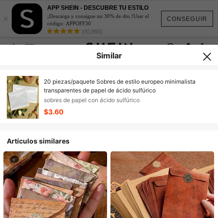
APP SHEIN - DESCUBRE TU ESTILO
×
¡Descarga y consigue un 30% de dto.!Usar el
CONSEGUIR
código: APPOFF30
(95,960)
Similar
20 piezas/paquete Sobres de estilo europeo minimalista
transparentes de papel de ácido sulfúrico
sobres de papel con ácido sulfúrico
$3.60
Artículos similares