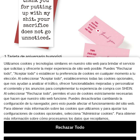
lo navideñas, papel estampado, aut
osellado
9
Ahorro de $1.66
Ahorro de $1.07
Disney 12 Sets Tarjetas de Invitació
#3 Más vendidos
en Papel Sobres De Papel
4
n Oficialmente Licenciadas de Stitc
¡Casi agotado!
10 sobres + 10 tarjetas, incluye tarj
1 Tarjeta de aniversario humorístic
$
.24
-28%
h Rosa, Sobres de Invitación, Postal
etas de felicitación beige en blanco
100+ vendidos
a, tarjeta de cumpleaños divertida
#3 Más vendidos
#3 Más vendidos
en Papel Sobres De Papel
en Papel Sobres De Papel
es de Invitación y Pegatinas, Estilo
Utilizamos cookies y tecnologías similares en nuestro sitio web para brindar el servicio
y sobres pequeños autoadhesivos,
2
para esposo, esposa, novio, novia, t
¡Casi agotado!
¡Casi agotado!
1k+ vendidos
$
.33
-31%
(500+)
de Dibujos Animados Lindos, Tema
que solicitas y ofrecerte la mejor experiencia de sitio web posible. Puedes "Rechazar
adecuados para ceremonia de grad
arjetas del Día de San Valentín, tarj
2
de Fiesta de Anime Azul y Rosa, Fie
#3 Más vendidos
en Papel Sobres De Papel
uación, invitaciones, baby shower,
todo", "Aceptar todo" o establecer tu preferencia de cookies en cualquier momento a tu
eta personalizada con sobres para
$
.40
-8%
sta de Cumpleaños, Fiesta de Hallo
boda y tarjetas RSVP
¡Casi agotado!
volver a la escuela
elección. Al seleccionar "Aceptar todo", estableceremos todas las cookies opcionales,
ween, Suministros de Boda
que nos ayudan a analizar el tráfico, ofrecer funcionalidades mejoradas y personalizar
Ahorro de $0.31
el contenido y los anuncios para complementar tu experiencia de compra con SHEIN.
Al seleccionar "Rechazar todo", permites el uso de cookies estrictamente necesarias
50 piezas Tarjetas de "Gracias", Ta
rjetas de regalo, Tarjetas navideña
que hacen que nuestro sitio web funcione. Puedes desactivarlas cambiando la
Establecido hace 1 año
s, Invitaciones de boda, Tarjetas de
configuración de tu navegador, pero esto puede afectar el funcionamiento del sitio web.
300+ vendidos
agradecimiento, Tarjetas para el au
Para obtener más información sobre las cookies que utilizamos y para ajustar tus
1
$
.29
-19%
con cupón
la, Útiles escolares
configuraciones de cookies opcionales, selecciona "Administrar cookies". Para obtener
más información sobre cómo procesamos los datos que recopilamos,
Rechazar Todo
Mostrar artículos similares con stock
Ver todo
16 piezas/set - Set de collage vinta