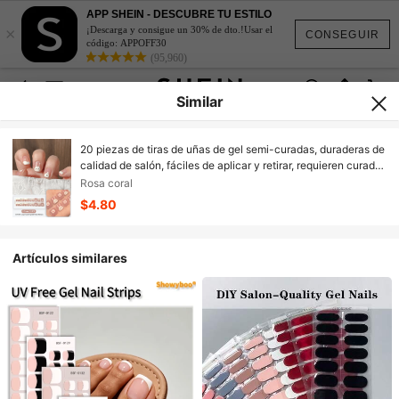
APP SHEIN - DESCUBRE TU ESTILO
×
¡Descarga y consigue un 30% de dto.!Usar el
CONSEGUIR
código: APPOFF30
(95,960)
Similar
20 piezas de tiras de uñas de gel semi-curadas, duraderas de
calidad de salón, fáciles de aplicar y retirar, requieren curado
con lámpara UV
Rosa coral
$4.80
Artículos similares