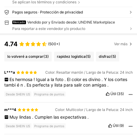
Se aplican los términos y condiciones
Pagos seguros · Protección de privacidad
Vendido por y Enviado desde: UNDINE Marketplace
Mercado
Para reportar a este vendedor y/o producto
4.74
(500+)
Ver más
lo volveré a comprar
(3)
rapidez logística
(5)
disfraz
(5)
L***a
Color: Resaltar marrón / Largo de la Peluca: 24 inch
Es
hermosa
!
Igual
a
la
foto
.
El
color
es
divino
.
Y
los
cortes
tambi
é
n
.
Es
perfecta
y
lista
para
salir
con
amigas
.
Útil
(35)
Desde SHEIN US
Programa de puntos
m***4
Color: Multicolor / Largo de la Peluca: 24 inch
Muy
lindas
.
Cumplen
las
expectativas
.
Útil
(9)
Desde SHEIN US
Programa de puntos