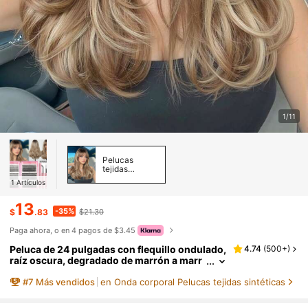
1/11
Pelucas
tejidas
sintéticas
1
Artículos
13
-35%
$
.83
$21.30
Paga ahora, o en 4 pagos de $3.45
Peluca de 24 pulgadas con flequillo ondulado,
4.74
(
500+
)
raíz oscura, degradado de marrón a marr
ón dorado, fibra sintética resistente al cal
#
7
Más vendidos
en Onda corporal Pelucas tejidas sintéticas
or, adecuada para uso diario, fiestas, cosplay
y otras ocasiones. (Tenga en cuenta: Debido a
la iluminación y el ángulo durante la toma de l