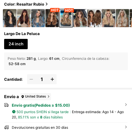
a foto, el producto real puede diferir ligerame
Color: Resaltar Rubio
nte de la imagen)
Largo De La Peluca
24 inch
Peso Neto
:
281 g
Largo
:
61 cm
Circunferencia de la cabeza
:
52-58 cm
Cantidad:
Envío a
United States
Envío gratis(Pedidos ≥ $15.00)
500 puntos SHEIN si llega tarde
Entrega estimada:
Ago 14 - Ago
20,
85.11% son ≤
8
días hábiles
Devoluciones gratuitas en 30 días