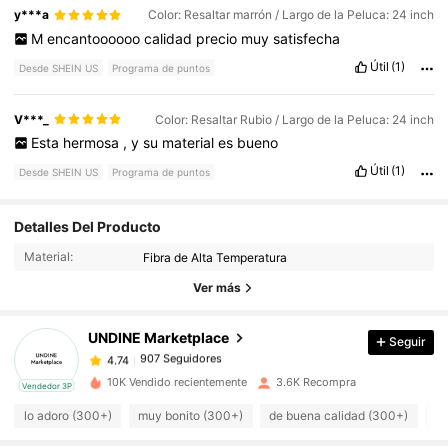
y***a
Color: Resaltar marrón / Largo de la Peluca: 24 inch
M
encantoooooo
calidad
precio
muy
satisfecha
Útil
(1)
Desde SHEIN US
Programa de puntos
V***_
Color: Resaltar Rubio / Largo de la Peluca: 24 inch
Esta
hermosa
,
y
su
material
es
bueno
Útil
(1)
Desde SHEIN US
Programa de puntos
Detalles Del Producto
907 Seguidores
4.74
Material:
Fibra de Alta Temperatura
Ver más
907 Seguidores
4.74
UNDINE Marketplace
Seguir
907 Seguidores
4.74
m***y
pagó
Hace 1 día
10K Vendido recientemente
3.6K Recompra
Vendedor 3P
lo adoro (300+)
muy bonito (300+)
de buena calidad (300+)
co
907 Seguidores
4.74