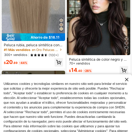
Ahorro de $16.11
Peluca rubia, peluca sintética con e
ncaje frontal previamente desgasta
#1 Más vendidos
en Oro Pelucas de encaje sintético
5
da de 13x4 HD sin pegamento, cab
300+ vendidos
(100+)
ello liso de 26 pulgadas, lista para u
Peluca sintética de color negro y m
20
sar, tonalidad previa 613 rubia, ideal
$
.89
-44%
arrón con flequillo, peluca larga ond
70+ vendidos
para principiantes, apta para uso di
ulada de color marrón oscuro con c
14
ario y fiestas
$
.40
-26%
apas, adecuada para uso diario, fies
tas, cosplay de mujeres, de 20 pulg
adas para uso cotidiano, vacacione
s, fiestas, disfraces
Utilizamos cookies y tecnologías similares en nuestro sitio web para brindar el servicio
que solicitas y ofrecerte la mejor experiencia de sitio web posible. Puedes "Rechazar
todo", "Aceptar todo" o establecer tu preferencia de cookies en cualquier momento a tu
elección. Al seleccionar "Aceptar todo", estableceremos todas las cookies opcionales,
que nos ayudan a analizar el tráfico, ofrecer funcionalidades mejoradas y personalizar
el contenido y los anuncios para complementar tu experiencia de compra con SHEIN.
Al seleccionar "Rechazar todo", permites el uso de cookies estrictamente necesarias
que hacen que nuestro sitio web funcione. Puedes desactivarlas cambiando la
configuración de tu navegador, pero esto puede afectar el funcionamiento del sitio web.
Para obtener más información sobre las cookies que utilizamos y para ajustar tus
configuraciones de cookies opcionales, selecciona "Administrar cookies". Para obtener