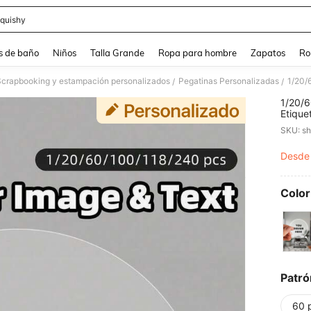
quishy
and down arrow keys to navigate search Búsqueda reciente and Busca y Encuentr
s de baño
Niños
Talla Grande
Ropa para hombre
Zapatos
Ro
Scrapbooking y estampación personalizados
Pegatinas Personalizadas
/
/
1/20/6
Etique
logoti
SKU: s
cumple
Pegati
Desde
PR
person
Color
Patró
60 