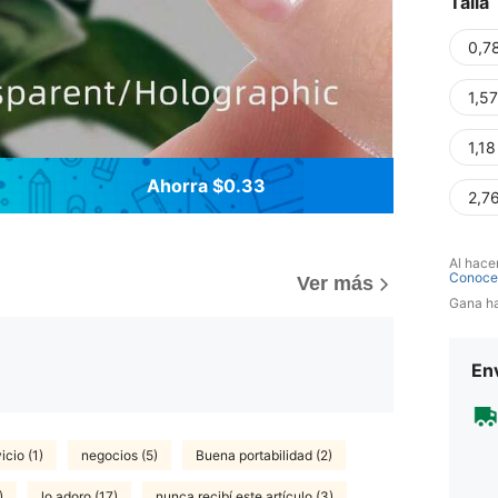
Talla
0,7
1,5
1,1
Ahorra $0.33
2,7
Al hace
Conoce
Ver más
Gana h
Env
icio (1)
negocios (5)
Buena portabilidad (2)
)
lo adoro (17)
nunca recibí este artículo (3)