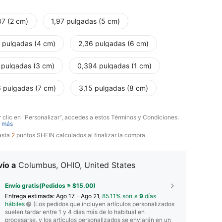
87 (2 cm)
1,97 pulgadas (5 cm)
7 pulgadas (4 cm)
2,36 pulgadas (6 cm)
8 pulgadas (3 cm)
0,394 pulgadas (1 cm)
6 pulgadas (7 cm)
3,15 pulgadas (8 cm)
r clic en "Personalizar", accedes a estos Términos y Condiciones.
 más
asta
2
puntos SHEIN calculados al finalizar la compra.
ío a
Columbus, OHIO, United States
Envío gratis(Pedidos ≥ $15.00)
Entrega estimada:
Ago 17 - Ago 21,
85.11% son ≤
9
días
hábiles
(Los pedidos que incluyen artículos personalizados
suelen tardar entre 1 y 4 días más de lo habitual en
procesarse, y los artículos personalizados se enviarán en un