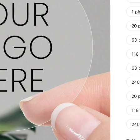
1 pi
20 
60 
118
60 
240
20 
118
240