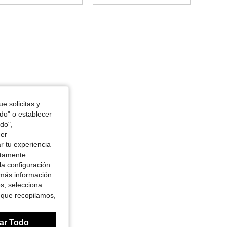
4.77
118
1.4K
4.77
118
1.4K
4.77
118
1.4K
e solicitas y
4.77
118
1.4K
odo" o establecer
do",
cer
4.77
118
1.4K
r tu experiencia
ctamente
la configuración
4.77
118
1.4K
 más información
es, selecciona
 que recopilamos,
4.77
118
1.4K
ar Todo