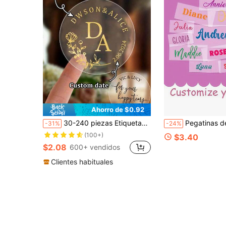
Ahorro de $0.92
30-240 piezas Etiquetas personalizadas con nombre/fecha, redondas transparentes con lámina dorada, etiquetas de boda, etiquetas de aniversario personalizadas, estampado dorado, etiquetas para bolsas de fiesta, 4x4cm, tinta negra, pareja, familia, recuerdo de boda
Pegatinas de Transferencia de Nombre Personalizables - Etiquetas de Cristal UV 3D Transparentes, Adecuadas para Tazas, Cristalería, Portátiles
-31%
-24%
(100+)
$3.40
$2.08
600+ vendidos
Clientes habituales