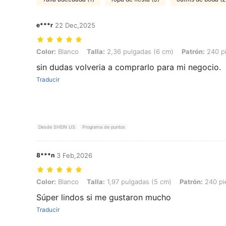
e***r
22 Dec,2025
Color: Blanco, Talla: 2,36 pulgadas (6 cm), Patrón: 240 piezas[Tran
Color:
Blanco
Talla:
2,36 pulgadas (6 cm)
Patrón:
240 pi
sin dudas volveria a comprarlo para mi negocio.
Traducir
Desde SHEIN US
Programa de puntos
8***n
3 Feb,2026
Color: Blanco, Talla: 1,97 pulgadas (5 cm), Patrón: 240 piezas[Tran
Color:
Blanco
Talla:
1,97 pulgadas (5 cm)
Patrón:
240 pi
Súper lindos si me gustaron mucho
Traducir