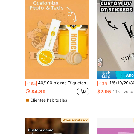
Aho
40/100 piezas Etiquetas adhesivas personalizadas de tira larga, etiquetas de sellado de tira larga, etiquetas de hornear hechas a mano - Etiquetas de sellado de piruleta de tira larga a rayas con espacio personalizable para foto y texto, pegatinas de hornear adhesivas adecuadas para panaderías de artistas, manualidades, etiquetas de regalo y fines decorativos
1/5/10/20/30 piezas Pegatinas de transferencia UV personalizadas, pegatinas personalizadas, logotipo personalizado, embalaje de caja de regalo, logotipo de emp
-49%
-13%
$4.89
$2.95
1.1k+ vend
Clientes habituales