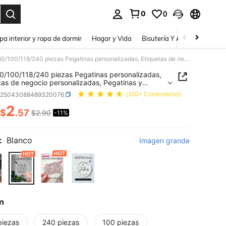
0
0
a. Press Enter to select.
pa interior y ropa de dormir
Hogar y Vida
Bisutería Y Accesorios
Be
1/20/60/100/118/240 piezas Pegatinas personalizadas, Etiquetas de negocio personalizadas, Pegatinas y logotipos personalizados, Pegatinas para bodas, cumpleaños y bautizos, Diseña tus propias pegatinas, Pegatinas autoadhesivas lindas personalizadas, Regalo personalizado
0/100/118/240 piezas Pegatinas personalizadas,
tas de negocio personalizadas, Pegatinas y
pos personalizados, Pegatinas para bodas,
h25043088489320076
(100+ Comentarios)
años y bautizos, Diseña tus propias pegatinas,
nas autoadhesivas lindas personalizadas, Regalo
2
$
.57
$2.90
-11%
ICE AND AVAILABILITY
alizado
:
Blanco
Imagen grande
n
piezas
240 piezas
100 piezas