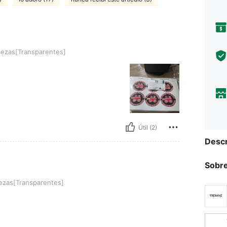
sparentes]
ezas[Transparentes]
Útil (2)
Descr
Sobre
sparentes]
ezas[Transparentes]