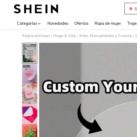
S
Use up 
Categorías
Novedades
Ofertas
Ropa de mujer
Traje
Página principal
Hogar & Vida
Artes, Manualidades y Costura
/
/
/