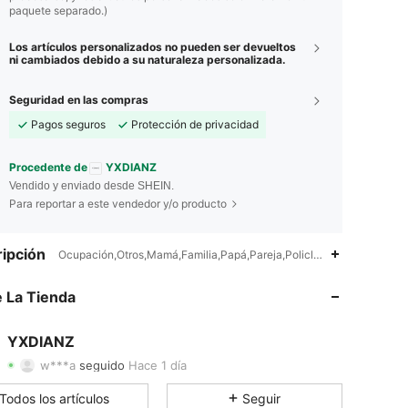
paquete separado.)
Los artículos personalizados no pueden ser devueltos
ni cambiados debido a su naturaleza personalizada.
Seguridad en las compras
Pagos seguros
Protección de privacidad
Procedente de
YXDIANZ
Vendido y enviado desde SHEIN.
Para reportar a este vendedor y/o producto
ipción
Ocupación,Otros,Mamá,Familia,Papá,Pareja,Policloruro de vinilo,Má
4.77
118
1.4K
 La Tienda
4.77
118
1.4K
YXDIANZ
w***a
seguido
Hace 1 día
s***8
está navegando
4.77
118
1.4K
Todos los artículos
Seguir