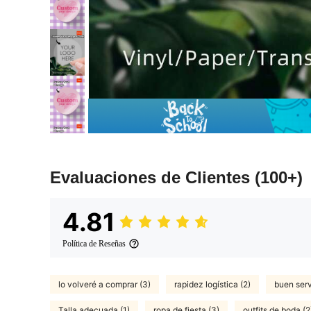
Evaluaciones de Clientes
(100+)
4.81
Política de Reseñas
lo volveré a comprar (3)
rapidez logística (2)
buen serv
Talla adecuada (1)
ropa de fiesta (3)
outfits de boda (2