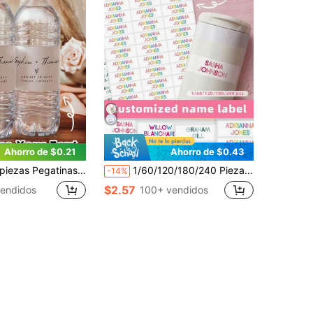
Ahorro de $0.21
Ahorro de $0.43
a y al aceite, para decorar botellas de agua, adecuadas para fiestas, días festivos, aniversarios, marcar bebidas, pequeños regalos y recuerdos de boda, regalo ideal para el novio, adecuadas para bodas, fiestas, cumpleaños, regalos de aniversario festivo
1/60/120/180/240 Piezas Etiquetas Personalizables con Nombre, con Texto y Patrones de Animales, Pegatinas Resistentes al Agua y al Aceite, Múltiples Estilos. Adecuadas para Bolsas de Gimnasio, Almacenamiento, Equipo Deportivo, Organización del Hogar y la Oficina, Regreso a la Escuela
-14%
$2.57
endidos
100+ vendidos