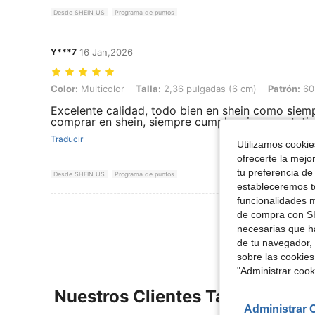
Desde SHEIN US
Programa de puntos
Y***7
16 Jan,2026
Color: Multicolor, Talla: 2,36 pulgadas (6 cm), Patrón: 60 piezas
Color:
Multicolor
Talla:
2,36 pulgadas (6 cm)
Patrón:
60
Excelente calidad, todo bien en shein como siem
comprar en shein, siempre cumple mis expectativ
Traducir
Utilizamos cookies
ofrecerte la mejo
tu preferencia de
Desde SHEIN US
Programa de puntos
estableceremos to
funcionalidades m
Ver Más Re
de compra con SH
necesarias que h
de tu navegador, 
sobre las cookies
"Administrar coo
Nuestros Clientes También Vie
Administrar 