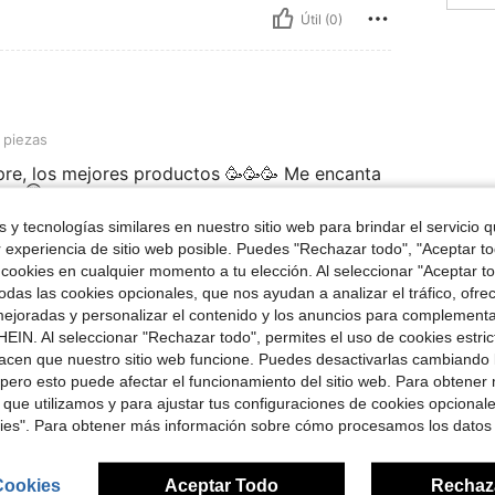
Útil (0)
 piezas
pre, los mejores productos 🥳🥳🥳 Me encanta
as 😍
 y tecnologías similares en nuestro sitio web para brindar el servicio qu
r experiencia de sitio web posible. Puedes "Rechazar todo", "Aceptar t
 cookies en cualquier momento a tu elección. Al seleccionar "Aceptar to
Útil (0)
das las cookies opcionales, que nos ayudan a analizar el tráfico, ofre
ejoradas y personalizar el contenido y los anuncios para complementa
señas
EIN. Al seleccionar "Rechazar todo", permites el uso de cookies estri
acen que nuestro sitio web funcione. Puedes desactivarlas cambiando 
pero esto puede afectar el funcionamiento del sitio web. Para obtener
 que utilizamos y para ajustar tus configuraciones de cookies opcional
kies". Para obtener más información sobre cómo procesamos los datos
ron
Cookies
Aceptar Todo
Rechaz