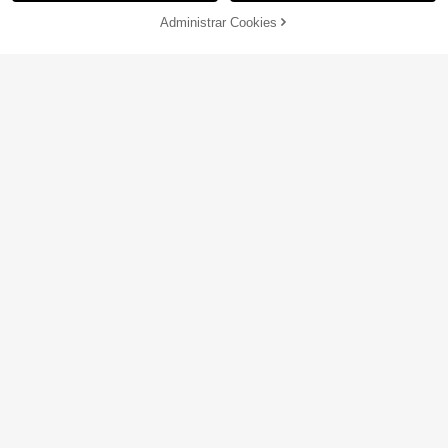
Administrar Cookies
¡22% DE DESCUENTO!
AÑADIR A LA BOLSA