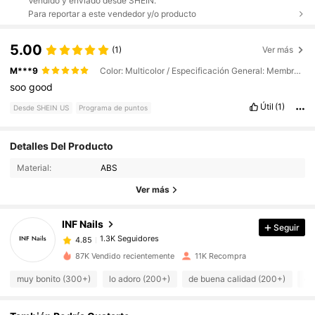
Vendido y enviado desde SHEIN.
Para reportar a este vendedor y/o producto
5.00
(1)
Ver más
M***9
Color: Multicolor / Especificación General: Membranas ungueales largas, puntiagudas y en forma de sándwich (240 piezas)
soo
good
Útil
(1)
Desde SHEIN US
Programa de puntos
1.3K Seguidores
4.85
Detalles Del Producto
Material:
ABS
1.3K Seguidores
4.85
Ver más
INF Nails
Seguir
1.3K Seguidores
4.85
E***A
pagó
Hace 13 horas
87K Vendido recientemente
11K Recompra
1.3K Seguidores
4.85
muy bonito (300+)
lo adoro (200+)
de buena calidad (200+)
co