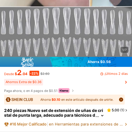
1/7
Ahorra $0.56
2
-22%
¡Últimos 2 días
$
.04
$2.60
Desde
Ahorros Extra de $0.36
Paga ahora, o en 4 pagos de $0.51
Ahorra
$0.10
en este artículo después de unirte.
240 piezas Nuevo set de extensión de uñas de cri
5.00
(
1
)
stal de punta larga, adecuado para técnicos d
e uñas y entusiastas del arte de uñas. Fácil de
#
16
Mejor Calificado
en Herramientas para extensiones de uñas
operar, crea rápidamente formas de uñas largas y
puntiagudas, uñas de ataúd y varios diseños de a