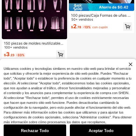
Ahorro de $0.42
100 piezas/Caja Formas de uñas du
ales Puntas de extensión de uñas fa
50+ vendidos
lsas Uñas acrílicas falsas Molde de
2
$
.78
-13%
con cupón
construcción rápida Puntas de uñas
de cobertura completa esculpidas
Herramienta de manicura
150 piezas de moldes reutilizables t
ransparentes y brillantes para exten
100+ vendidos
sión de uñas de múltiples formas, m
3
$
.23
-33%
oldes de construcción de gel de co
bertura completa en estilos ballet, a
taúd, almendra, cuadrado, stiletto y
ovalado, herramientas rápidas DIY
Utilizamos cookies y tecnologías similares en nuestro sitio web para brindar el servicio
de extensión de uñas de gel UV par
que solicitas y ofrecerte la mejor experiencia de sitio web posible. Puedes "Rechazar
a uñas postizas y regreso a clases
todo", "Aceptar todo" o establecer tu preferencia de cookies en cualquier momento a tu
elección. Al seleccionar "Aceptar todo", estableceremos todas las cookies opcionales,
que nos ayudan a analizar el tráfico, ofrecer funcionalidades mejoradas y personalizar
el contenido y los anuncios para complementar tu experiencia de compra con SHEIN.
Al seleccionar "Rechazar todo", permites el uso de cookies estrictamente necesarias
que hacen que nuestro sitio web funcione. Puedes desactivarlas cambiando la
configuración de tu navegador, pero esto puede afectar el funcionamiento del sitio web.
Para obtener más información sobre las cookies que utilizamos y para ajustar tus
configuraciones de cookies opcionales, selecciona "Administrar cookies". Para obtener
más información sobre cómo procesamos los datos que recopilamos,
Rechazar Todo
Aceptar Todo