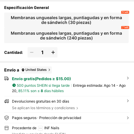
rte de uñas. Hecho de material ABS, adecuado par
a que los técnicos de uñas y los entusiastas del ar
Especificación General
te de uñas realicen rápidamente manicuras a man
9 left
o.
Membranas ungueales largas, puntiagudas y en forma
de sándwich (30 piezas)
7 left
Membranas ungueales largas, puntiagudas y en forma
de sándwich (240 piezas)
Cantidad:
Envío a
United States
Envío gratis(Pedidos ≥ $15.00)
500 puntos SHEIN si llega tarde
Entrega estimada:
Ago 14 - Ago
20,
85.11% son ≤
8
días hábiles
Devoluciones gratuitas en 30 días
Se aplican los términos y condiciones
Pagos seguros · Protección de privacidad
Procedente de
INF Nails