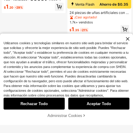
rcoíris con arena movediza, incluye
Venta Flash
Ahorro de $0.35
1
1 botella de pegamento para uñas y
$
.20
-29%
1 lima de uñas, adecuado para el us
24 piezas de uñas artificiales con f
o diario de las mujeres, suministros
orma de ataúd francés, tono de piel
¡Casi agotado!
de arte de uñas.
natural con bordes blancos, decora
1.7k+ vendidos
das con brillantes rhinestones y peq
1
ueñas flores, adecuadas para fiesta
$
.35
-21%
s, galas y uso diario. El set incluye 1
pieza de pegamento transparente y
1 lima de uñas. Removibles y reutili
Utilizamos cookies y tecnologías similares en nuestro sitio web para brindar el servicio
zables. Suministros de arte de uñas
que solicitas y ofrecerte la mejor experiencia de sitio web posible. Puedes "Rechazar
todo", "Aceptar todo" o establecer tu preferencia de cookies en cualquier momento a tu
elección. Al seleccionar "Aceptar todo", estableceremos todas las cookies opcionales,
que nos ayudan a analizar el tráfico, ofrecer funcionalidades mejoradas y personalizar
el contenido y los anuncios para complementar tu experiencia de compra con SHEIN.
Al seleccionar "Rechazar todo", permites el uso de cookies estrictamente necesarias
que hacen que nuestro sitio web funcione. Puedes desactivarlas cambiando la
configuración de tu navegador, pero esto puede afectar el funcionamiento del sitio web.
Para obtener más información sobre las cookies que utilizamos y para ajustar tus
configuraciones de cookies opcionales, selecciona "Administrar cookies". Para obtener
más información sobre cómo procesamos los datos que recopilamos,
Rechazar Todo
Aceptar Todo
Administrar Cookies
AÑADIR A LA BOLSA
¡11% DE DESCUENTO!