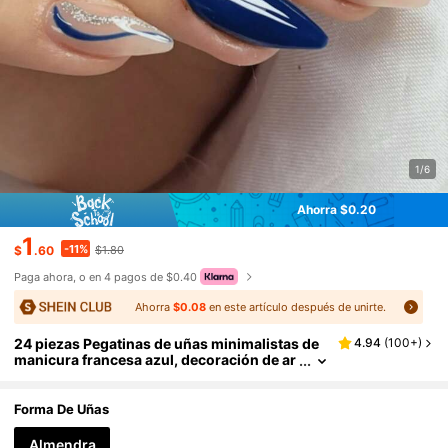
1/6
Ahorra $0.20
1
-11%
$
.60
$1.80
Paga ahora, o en 4 pagos de $0.40
Ahorra
$0.08
en este artículo después de unirte.
24 piezas Pegatinas de uñas minimalistas de
4.94
(
100+
)
manicura francesa azul, decoración de ar
te de uñas de onda de alta gama adecuad
a para fiestas, bailes y uso diario, uñas postiz
as, suministros para uñas
Forma De Uñas
Almendra