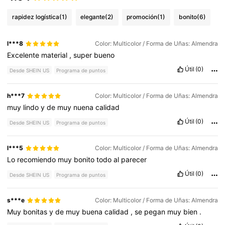
rapidez logística
(1)
elegante
(2)
promoción
(1)
bonito
(6)
l***8
Color: Multicolor / Forma de Uñas: Almendra
Excelente
material
,
super
bueno
Útil
(0)
Desde SHEIN US
Programa de puntos
h***7
Color: Multicolor / Forma de Uñas: Almendra
muy
lindo
y
de
muy
nuena
calidad
Útil
(0)
Desde SHEIN US
Programa de puntos
l***5
Color: Multicolor / Forma de Uñas: Almendra
Lo
recomiendo
muy
bonito
todo
al
parecer
Útil
(0)
Desde SHEIN US
Programa de puntos
s***e
Color: Multicolor / Forma de Uñas: Almendra
Muy
bonitas
y
de
muy
buena
calidad
,
se
pegan
muy
bien
.