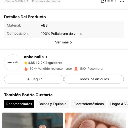
Útil
(0)
Desde SHEIN US
Programa de puntos
Detalles Del Producto
2.2K Seguidores
4.85
Material:
ABS
Composición:
100% Policloruro de vinilo
Ver más
2.2K Seguidores
4.85
anke nails
2.2K Seguidores
4.85
30K+ Vendido recientemente
16K+ Recompra
Seguir
Todos los artículos
2.2K Seguidores
4.85
También Podría Gustarte
2.2K Seguidores
4.85
Recomendados
Bolsos y Equipaje
Electrodomésticos
Hogar & V
2.2K Seguidores
4.85