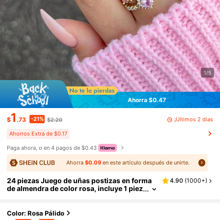
1/5
Ahorra $0.47
1
-21%
¡Últimos 2 días
$
.73
$2.20
Ahorros Extra de $0.17
Paga ahora, o en 4 pagos de $0.43
Ahorra
$0.09
en este artículo después de unirte.
24 piezas Juego de uñas postizas en forma
4.90
(
1000+
)
de almendra de color rosa, incluye 1 piez
a de gel de gelatina y 1 pieza de lima de u
ñas, adecuado para mujeres y niñas para us
o diario y fiestas, accesorios de manicura
Color: Rosa Pálido