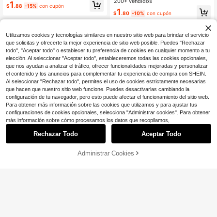
a almendrada larga de color nude, e
200+ vendidos
1
(tamaño mediano) se ajustan a la p
$
.88
-15%
con cupón
stilo minimalista para uso diario, incl
1
erfección, con un diseño exquisito,
$
.80
-10%
con cupón
uye 1 pieza de pegamento de gelati
e incluyen 1 pieza de gel de gelatin
na y 1 pieza de lima de uñas, adecu
a y 1 pieza de lima de uñas. Una op
adas para uñas de mujeres y niñas
ción ideal para que las mujeres y la
Utilizamos cookies y tecnologías similares en nuestro sitio web para brindar el servicio
s niñas se hagan las uñas de forma
que solicitas y ofrecerte la mejor experiencia de sitio web posible. Puedes "Rechazar
DIY para el trabajo diario, los estudi
todo", "Aceptar todo" o establecer tu preferencia de cookies en cualquier momento a tu
os y las fiestas en verano.
elección. Al seleccionar "Aceptar todo", estableceremos todas las cookies opcionales,
que nos ayudan a analizar el tráfico, ofrecer funcionalidades mejoradas y personalizar
el contenido y los anuncios para complementar tu experiencia de compra con SHEIN.
Al seleccionar "Rechazar todo", permites el uso de cookies estrictamente necesarias
que hacen que nuestro sitio web funcione. Puedes desactivarlas cambiando la
configuración de tu navegador, pero esto puede afectar el funcionamiento del sitio web.
Para obtener más información sobre las cookies que utilizamos y para ajustar tus
configuraciones de cookies opcionales, selecciona "Administrar cookies". Para obtener
más información sobre cómo procesamos los datos que recopilamos,
Rechazar Todo
Aceptar Todo
Administrar Cookies
¡21% DE DESCUENTO!
AÑADIR A LA BOLSA