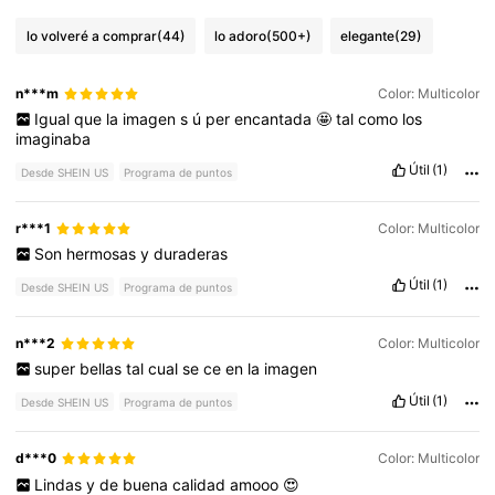
lo volveré a comprar
(44)
lo adoro
(500+)
elegante
(29)
n***m
Color: Multicolor
Igual
que
la
imagen
s
ú
per
encantada
🤩
tal
como
los
imaginaba
Útil
(1)
Desde SHEIN US
Programa de puntos
r***1
Color: Multicolor
Son
hermosas
y
duraderas
Útil
(1)
Desde SHEIN US
Programa de puntos
n***2
Color: Multicolor
super
bellas
tal
cual
se
ce
en
la
imagen
Útil
(1)
Desde SHEIN US
Programa de puntos
d***0
Color: Multicolor
Lindas
y
de
buena
calidad
amooo
😍