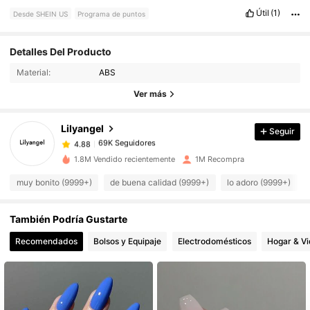
Útil
(1)
Desde SHEIN US
Programa de puntos
69K Seguidores
4.88
Detalles Del Producto
Material:
ABS
69K Seguidores
4.88
Ver más
Lilyangel
Seguir
69K Seguidores
4.88
b***a
pagó
Hace 6 horas
1.8M Vendido recientemente
1M Recompra
69K Seguidores
4.88
muy bonito (9999+)
de buena calidad (9999+)
lo adoro (9999+)
También Podría Gustarte
69K Seguidores
4.88
Recomendados
Bolsos y Equipaje
Electrodomésticos
Hogar & V
69K Seguidores
4.88
69K Seguidores
4.88