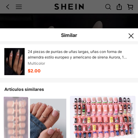
Similar
24 piezas de puntas de uñas largas, uñas con forma de
almendra estilo europeo y americano de sirena Aurora, 1
pieza de gel de gelatina, 1 pieza de bloque de pulido de uñas
Multicolor
$2.00
Artículos similares