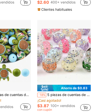
$2.60
vendidos
400+ vendidos
en nuevo Joyería DIY
#2 Más vendidos
¡Casi agotado!
Clientes habituales
Ahorro de $0.83
seño de moda, cuentas para hacer joyas, perfectas para dijes de teléfono DIY, cordones, accesorios de bolígrafos con cuentas, decoraciones navideñas y otras manualidades hechas a mano - regalo ideal
5 piezas de cuentas de flores de acrílico con centro brillante - Mezcla de colores aleatorios, adecuado para hacer joyas, manualidades, bolígrafos con cuentas, llaveros, collares, cadenas de teléfono - Materiales de artesanía hechos a mano, cuentas para hacer joyas
-18%
!
¡Casi agotado!
$3.87
100+ vendidos
endidos
con cupón