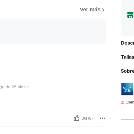
Ver más
Descr
Talla
Sobre
piezas
go de 25 piezas
Clien
Útil (0)