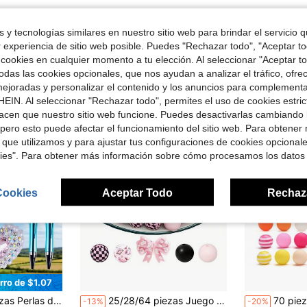
 y tecnologías similares en nuestro sitio web para brindar el servicio qu
r experiencia de sitio web posible. Puedes "Rechazar todo", "Aceptar t
 cookies en cualquier momento a tu elección. Al seleccionar "Aceptar to
ron
das las cookies opcionales, que nos ayudan a analizar el tráfico, ofre
ejoradas y personalizar el contenido y los anuncios para complementa
EIN. Al seleccionar "Rechazar todo", permites el uso de cookies estri
acen que nuestro sitio web funcione. Puedes desactivarlas cambiando 
pero esto puede afectar el funcionamiento del sitio web. Para obtener
 que utilizamos y para ajustar tus configuraciones de cookies opcional
kies". Para obtener más información sobre cómo procesamos los datos
Cookies
Aceptar Todo
Rechaz
rro de $1.07
en Arco Abalorios y suministros de abalorios
#1 Más vendidos
l para hacer joyas, decorar bolígrafos, manualidades DIY, llaveros
25/28/64 piezas Juego de cuentas de silicona con lunares ondulados y lazos - Perfecto para llaveros DIY, pulseras y accesorios de bolígrafos | Múltiples colores y patrones, accesorios para llaveros | Cuentas de superficie lisa - Cuentas y combinaciones de cuentas
70 piezas Conjunto de cuentas de silicona y acrílico con degradado de color, naranja/rosa
-13%
-20%
(100+)