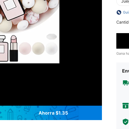
Jue
Guí
Cantid
Gana h
Env
Ahorra $1.35