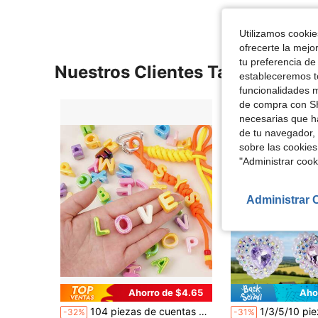
Utilizamos cookies
ofrecerte la mejo
tu preferencia de
Nuestros Clientes También Vie
estableceremos to
funcionalidades m
de compra con SH
necesarias que h
de tu navegador, 
sobre las cookies
"Administrar coo
Administrar 
Ahorro de $4.65
Aho
104 piezas de cuentas acrílicas de colores del arcoíris, cuentas decorativas multicolor con cuentas de letras mezcladas al azar, adecuadas para la fabricación de joyas DIY, cadenas de teléfono, llaveros, clips para zapatos, decoraciones de bolsos, accesorios para pulseras, collares y aretes
1/3/5/10 piezas Perlas de arcilla suave en forma de corazón de crista
-32%
-31%