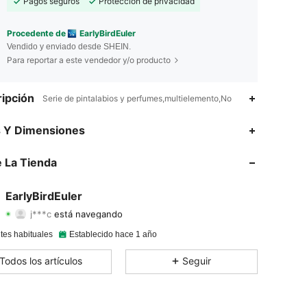
Pagos seguros
Protección de privacidad
Procedente de
EarlyBirdEuler
Vendido y enviado desde SHEIN.
Para reportar a este vendedor y/o producto
ipción
Serie de pintalabios y perfumes,multielemento,No
s Y Dimensiones
4.92
119
3.8K
 La Tienda
4.92
119
3.8K
EarlyBirdEuler
j***c
está navegando
4.92
119
3.8K
Calificación
Artículos
Seguidores
tes habituales
Establecido hace 1 año
4.92
119
3.8K
Todos los artículos
Seguir
4.92
119
3.8K