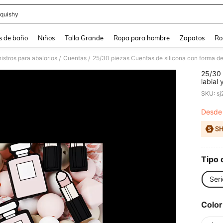
quishy
and down arrow keys to navigate search Búsqueda reciente and Busca y Encuentr
s de baño
Niños
Talla Grande
Ropa para hombre
Zapatos
Ro
istros para abalorios
Cuentas
/
/
25/30 
labial
poligo
SKU: s
planas
pulser
Desde
PR
decora
perfec
Tipo 
Seri
Color