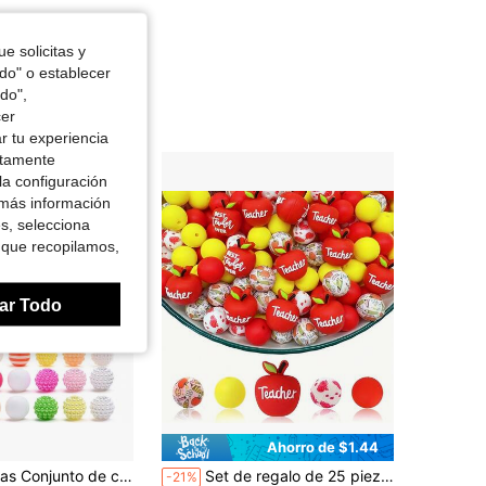
e solicitas y
odo" o establecer
do",
cer
r tu experiencia
ctamente
la configuración
 más información
es, selecciona
 que recopilamos,
ar Todo
Ahorro de $1.44
/rojo/azul/morado, adecuado para decoración del hogar, cortinas de cuentas DIY, joyería, pulseras, collares, encantos de teléfono, accesorios de bolso, manualidades creativas, regalos para seres queridos
Set de regalo de 25 piezas de 15mm de cuentas de silicona redondas, materiales DIY - día del maestro y regreso a la escuela, adecuado para bolígrafos, collares, llaveros, cumpleaños, días festivos, día del padre, día de la madre
-21%