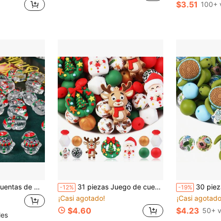
$3.51
100+ 
para Hacer Pulseras, Collares y Joyas DIY Suministros de Manualidades de Invierno y Vacaciones
31 piezas Juego de cuentas de silicona 3D lindas 2026 Papá Noel + Reno navideño + Corona de Adviento al por mayor - Cuentas focales de silicona, cuentas para hacer joyas, pulseras DIY, cordones, accesorios para bolígrafos de cuentas, decoraciones para fiestas navideñas y otras manualidades - Regalo ideal
30 piezas de cuentas de silicona 3D con forma de tortuga marina - cuentas focales de silicona, di
-12%
-19%
¡Casi agotado!
¡Casi agotado
$4.60
$4.23
50+ v
les