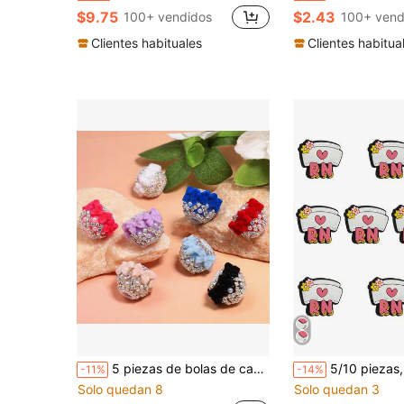
$9.75
$2.43
100+ vendidos
100+ vend
Clientes habituales
Clientes habitua
5 piezas de bolas de cadena con garra de lazo aterciopelado y strass, cuentas de perlas falsas de color mixto aleatorio con agujero , adecuadas para bolígrafos de cuentas DIY, cadenas de teléfono, cadenas de bolso y otros accesorios hechos a mano
5/10 piezas, Plástico, Cuentas focales de bolígrafo con gorro de enfermera, Tema de enfermera, Corazón rosa, Cuentas focales 
-11%
-14%
Solo quedan 8
Solo quedan 3