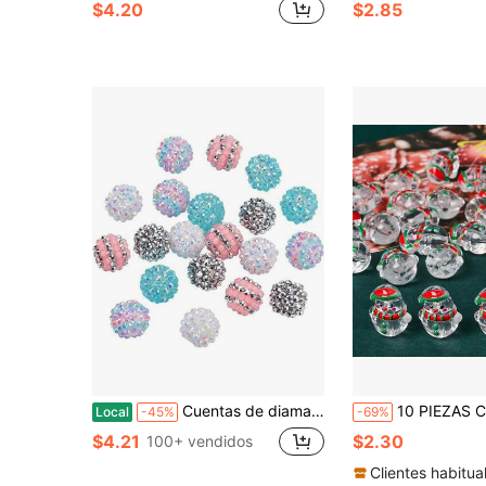
$4.20
$2.85
Cuentas de diamantes de imitación de 16 mm, 20 piezas, cuentas centrales, cuentas gruesas de resina y cristal, cuentas redondas tipo bola de discoteca, cuentas sueltas para la fabricación de joyas, pulseras, collares y guirnaldas de bolígrafos.
10 PIEZAS Cuentas de Muñeco de Nieve Navideño Lindo con Diseño de Hielo Transparente Mini Amuletos de Acrílico 
Local
-45%
-69%
$4.21
$2.30
100+ vendidos
Clientes habitua