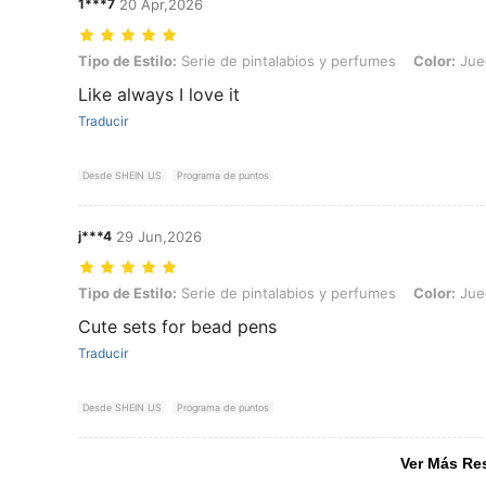
1***7
20 Apr,2026
Tipo de Estilo: Serie de pintalabios y perfumes, Color: Juego de 30 
Tipo de Estilo:
Serie de pintalabios y perfumes
Color:
Jue
Like always I love it
Traducir
Desde SHEIN US
Programa de puntos
j***4
29 Jun,2026
Tipo de Estilo: Serie de pintalabios y perfumes, Color: Juego de 25 
Tipo de Estilo:
Serie de pintalabios y perfumes
Color:
Jue
Cute sets for bead pens
Traducir
Desde SHEIN US
Programa de puntos
Ver Más Re