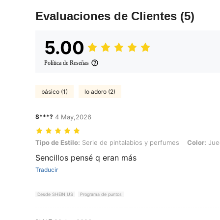
Evaluaciones de Clientes
(5)
5.00
Política de Reseñas
básico (1)
lo adoro (2)
S***?
4 May,2026
Tipo de Estilo: Serie de pintalabios y perfumes, Color: Juego de 25 
Tipo de Estilo:
Serie de pintalabios y perfumes
Color:
Jue
Sencillos pensé q eran más
Traducir
Desde SHEIN US
Programa de puntos