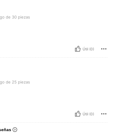
piezas
go de 30 piezas
Útil (0)
piezas
go de 25 piezas
Útil (0)
señas