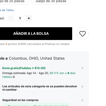
go de 25 piezas
Juego de 30 piezas
a de Tallas
ad:
AÑADIR A LA BOLSA
asta
5
puntos SHEIN calculados al finalizar la compra.
ío a
Columbus, OHIO, United States
Envío gratis(Pedidos ≥ $15.00)
Entrega estimada:
Ago 14 - Ago 20,
85.11% son ≤
8
días
hábiles
Los artículos de esta categoría no se pueden devolver
ni cambiar
Seguridad en las compras