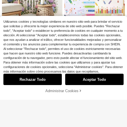
30
a de números del 1 al 10, decoració
3
$
.99
-47%
$
.00
-9%
n de iluminación para pared interior,
Free Shipping
papel autoadhesivo
Utilizamos cookies y tecnologías similares en nuestro sitio web para brindar el servicio
Ahorro de $0.69
que solicitas y ofrecerte la mejor experiencia de sitio web posible. Puedes "Rechazar
Calcomanías de pared de lápices y
1 pieza Pegatina de pared de valla
todo", "Aceptar todo" o establecer tu preferencia de cookies en cualquier momento a tu
crayones de colores, pegatinas de
3
de hortensia de campo, calcomanía
elección. Al seleccionar "Aceptar todo", estableceremos todas las cookies opcionales,
4
$
.81
-15%
pared con citas inspiradoras de lápi
$
.05
-14%
de pared autoadhesiva de maripos
que nos ayudan a analizar el tráfico, ofrecer funcionalidades mejoradas y personalizar
ces de colores, pegatinas de pared
a, pájaro y flor, pegatina decorativa
el contenido y los anuncios para complementar tu experiencia de compra con SHEIN.
decorativas de vinilo con forma de
para sala de estar, dormitorio, entra
Al seleccionar "Rechazar todo", permites el uso de cookies estrictamente necesarias
números educativas, adecuadas pa
da y zócalo, pegatina de decoració
ra sala de estar, pizarra, aula de reg
que hacen que nuestro sitio web funcione. Puedes desactivarlas cambiando la
n de pared de fondo de sofá
reso a la escuela, sala de juegos, h
configuración de tu navegador, pero esto puede afectar el funcionamiento del sitio web.
abitación de niños, decoración de p
Para obtener más información sobre las cookies que utilizamos y para ajustar tus
ared del hogar, pegatinas con tema
configuraciones de cookies opcionales, selecciona "Administrar cookies". Para obtener
de regreso a la escuela, calcomaní
Mostrar artículos similares con stock en '
A
'
Ver todo
más información sobre cómo procesamos los datos que recopilamos,
as de ventana
Rechazar Todo
Aceptar Todo
Lo sentimos, este producto está agotado.
100 piezas Pegatinas de pared con
forma de estrella que brillan en la os
200+ vendidos
curidad, Moderno Vinilo adhesivo d
Ahorro de $0.50
Administrar Cookies
2
AGOTADO
$
.50
-11%
e pared PVC para decoración del h
ogar, Pegatinas, Adhesivo de pared,
2 piezas Calcomanías de pared de f
Decoración de vinilo para decoraci
lor 3D brillante azul y blanca - Peg
700+ vendidos
(100+)
ones del hogar, Artículos de decora
atinas autoadhesivas a prueba de a
4
ción de primavera para refrescar su
gua para decoración del hogar, dor
$
.70
-10%
con cupón
hogar, Pegatinas de decoración de r
mitorio, sala de estar, cuarto de bañ
amas
o, sala de maquillaje. Puede regalar
se como decoración de pared para
graduación, adolescentes
Pegatinas de peces que brillan en l