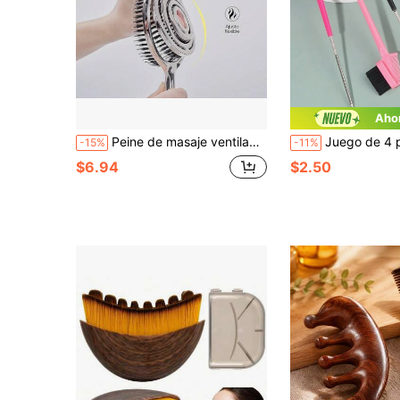
Aho
Peine de masaje ventilado de metal hueco, juego de lazos para el cabello grueso multicolor, peine antiestático para desenredar y peinar, y combinación de lazos elásticos para el cabello, adecuado para el cuidado del cabello en el hogar y el salón
Juego de 4 piezas/1 pieza de cepillos de control de bordes de doble cara, peine de cola de rata con pin metálico, herramienta de peinado de cerdas de nailon para cabello d
-15%
-11%
$6.94
$2.50