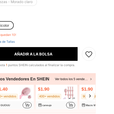
ezas - Morado claro
icolor
o quedan 10!
a de Tallas
AÑADIR A LA BOLSA
asta
1
puntos SHEIN calculados al finalizar la compra.
ros Vendedores En SHEIN
Ver todos los 5 vendedores
1.40
$1.90
$1.90
0+ vendidos
400+ vendidos
90+ vendidos
GUOUU
caneujo
Macro