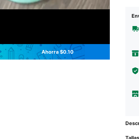
Env
Ahorra $0.10
Descr
Talla