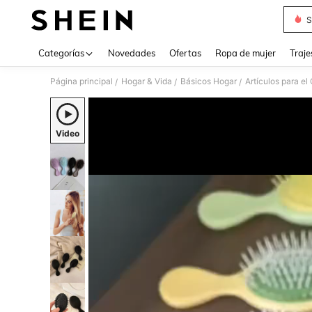
S
Use up 
Categorías
Novedades
Ofertas
Ropa de mujer
Traje
Página principal
Hogar & Vida
Básicos Hogar
Artículos para e
/
/
/
Video