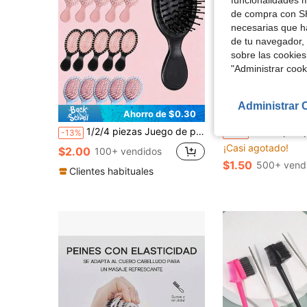
funcionalidades m
de compra con SH
necesarias que h
de tu navegador, 
sobre las cookies
"Administrar coo
Administrar 
Ahorro de $0.30
Aho
1/2/4 piezas Juego de peines de cojín de aire portátil mejorado, peine lindo, estilo minimalista, cepillo para rizar el cabello seco, cepillo de champú, material de alta calidad, peine de mano, accesorio de belleza, artículo esencial de viaje, cepillo de cabello para mujeres
Mini cepillo para el cabello; Cepillo de aire simple y lindo; C
-13%
-32%
¡Casi agotado!
$2.00
100+ vendidos
$1.50
500+ vend
Clientes habituales