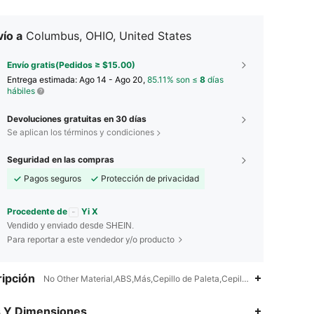
ío a
Columbus, OHIO, United States
Envío gratis(Pedidos ≥ $15.00)
Entrega estimada:
Ago 14 - Ago 20,
85.11% son ≤
8
días
hábiles
Devoluciones gratuitas en 30 días
Se aplican los términos y condiciones
Seguridad en las compras
Pagos seguros
Protección de privacidad
Procedente de
Yi X
Vendido y enviado desde SHEIN.
Para reportar a este vendedor y/o producto
ipción
No Other Material,ABS,Más,Cepillo de Paleta,Cepillo Alisador de Pelo
s Y Dimensiones