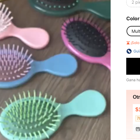
2 pi
Color
Mult
¡Sol
Guí
Gana h
Ot
$
7