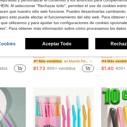
ejoradas y personalizar el contenido y los anuncios para complementa
EIN. Al seleccionar "Rechazar todo", permites el uso de cookies estri
acen que nuestro sitio web funcione. Puedes desactivarlas cambiando 
pero esto puede afectar el funcionamiento del sitio web. Para obtener
 que utilizamos y para ajustar tus configuraciones de cookies opcional
kies". Para obtener más información sobre cómo procesamos los datos
5
Cookies
Aceptar Todo
Rechaz
rro de $0.70
Ahorro de $0.87
epillo de masaje; Peine portátil para uso doméstico de niñas
1 pieza Peine mini de diseño hueco marrón, peine portátil para mojado y seco, artículo de viaje esencial de verano para mujeres (con orificio en la parte inferior para decoración DIY)
1 pieza Cepillo de pelo portátil mini desenredante, desenredador de pelo sin dolor h
-33%
-13%
en Marrón Peines
#1 Más vendidos
#4 Más vendid
$1.73
$1.40
idos
600+ vendidos
400+ 