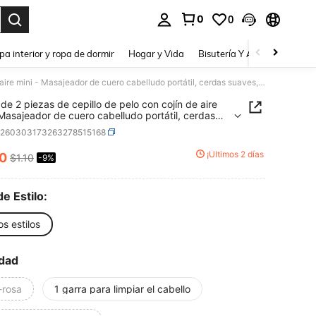
0
0
a. Press Enter to select.
pa interior y ropa de dormir
Hogar y Vida
Bisutería Y Accesorios
Be
Juego de 2 piezas de cepillo de pelo con cojín de aire mini - Masajeador de cuero cabelludo portátil, cerdas suaves, desenredante antiestático, adecuado para viajes, hogar y gimnasio (opciones multicolor)
de 2 piezas de cepillo de pelo con cojín de aire
 Masajeador de cuero cabelludo portátil, cerdas
, desenredante antiestático, adecuado para
h260303173263278515168
, hogar y gimnasio (opciones multicolor)
¡Últimos 2 días
00
$1.10
-9%
ICE AND AVAILABILITY
de Estilo:
os estilos
dad
-rosa
1 garra para limpiar el cabello