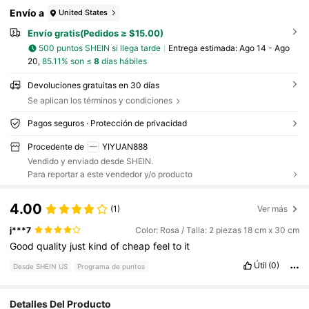
Envío a
United States
Envío gratis(Pedidos ≥ $15.00)
500 puntos SHEIN si llega tarde
Entrega estimada:
Ago 14 - Ago
20,
85.11% son ≤
8
días hábiles
Devoluciones gratuitas en 30 días
Se aplican los términos y condiciones
Pagos seguros · Protección de privacidad
Procedente de
YIYUAN888
Vendido y enviado desde SHEIN.
Para reportar a este vendedor y/o producto
4.00
(1)
Ver más
j***7
Color: Rosa / Talla: 2 piezas 18 cm x 30 cm
Good
quality
just
kind
of
cheap
feel
to
it
Útil
(0)
Desde SHEIN US
Programa de puntos
Detalles Del Producto