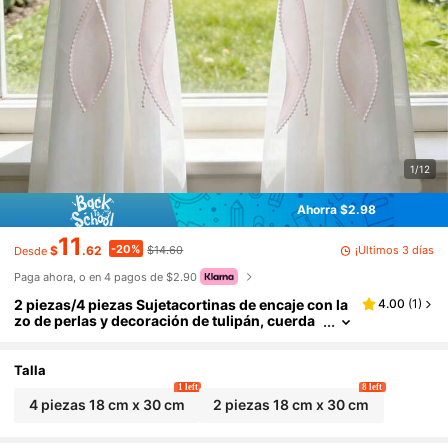
1/12
Ahorra $2.98
11
-20%
¡Últimos 3 días
$
.62
$14.60
Desde
Paga ahora, o en 4 pagos de $2.90
2 piezas/4 piezas Sujetacortinas de encaje con la
4.00
(
1
)
zo de perlas y decoración de tulipán, cuerda
para cortinas estilo princesa francesa para el
hogar y la oficina
Talla
1 left
8 left
4 piezas 18 cm x 30 cm
2 piezas 18 cm x 30 cm