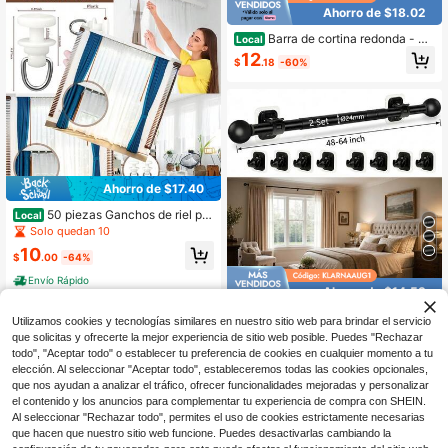
Ahorro de $18.02
a de aniversario, estilo jardín
Barra de cortina redonda - Ro
Local
om Essentials&#153;
12
$
.18
-60%
Ahorro de $17.40
50 piezas Ganchos de riel par
Local
a cortinas de plástico, accesorios d
Solo quedan 10
eslizantes para riel de cortina de te
10
cho para sala de estar, dormitorio, d
$
.00
-64%
ucha, privacidad, caravana, divisor
Envío Rápido
de garaje
Ahorro de $14.53
2 Juegos de 128-48 pulgadas
Local
Utilizamos cookies y tecnologías similares en nuestro sitio web para brindar el servicio
Barras de cortina sin daños sin tala
16
que solicitas y ofrecerte la mejor experiencia de sitio web posible. Puedes "Rechazar
$
.07
-47%
dro, ajustables, de metal, con 6 sop
todo", "Aceptar todo" o establecer tu preferencia de cookies en cualquier momento a tu
ortes adhesivos súper resistentes y
Envío Rápido
elección. Al seleccionar "Aceptar todo", estableceremos todas las cookies opcionales,
2 ganchos de perforación, estilo co
que nos ayudan a analizar el tráfico, ofrecer funcionalidades mejoradas y personalizar
ntemporáneo para inquilinos, aparta
mentos, dormitorios, uso interior y e
el contenido y los anuncios para complementar tu experiencia de compra con SHEIN.
xterior, barras de cortina para la sal
Al seleccionar "Rechazar todo", permites el uso de cookies estrictamente necesarias
a de estar
que hacen que nuestro sitio web funcione. Puedes desactivarlas cambiando la