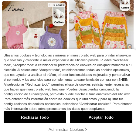
0-3 Years
22
28
Playful Pals
Conjunto de vacaciones estilo retro
SHEIN Playful Pals Conjunto de top
para niña bebé con lazo estampado
sin mangas texturizado azul y pant
¡Casi agotado!
#5 Más vendidos
en Verde Conjuntos para niñas
de leopardo; incluye una camiseta s
alones cortos a cuadros azules par
400+ vendidos
800+ vendidos
(1000+)
encilla y casual de cuello redondo y
a bebé niña, decorado con moño az
5
5
manga corta, y pantalones acampa
ul, conjunto esencial para uso diario
$
.19
-12%
$
.39
-11%
nados. Perf
0-3 Years
0-3 Years
Utilizamos cookies y tecnologías similares en nuestro sitio web para brindar el servicio
5
que solicitas y ofrecerte la mejor experiencia de sitio web posible. Puedes "Rechazar
todo", "Aceptar todo" o establecer tu preferencia de cookies en cualquier momento a tu
elección. Al seleccionar "Aceptar todo", estableceremos todas las cookies opcionales,
Ahorro de $1.40
4
que nos ayudan a analizar el tráfico, ofrecer funcionalidades mejoradas y personalizar
LMoss Kids
el contenido y los anuncios para complementar tu experiencia de compra con SHEIN.
Venta Flash
Ahorro de $1.35
Al seleccionar "Rechazar todo", permites el uso de cookies estrictamente necesarias
LMoss Kids Set de 6 piezas de top
que hacen que nuestro sitio web funcione. Puedes desactivarlas cambiando la
de tirantes y shorts de punto con es
#6 Más vendidos
en Perder Conjuntos de camisetas sin mangas para n
LMoss Kids
tampado lindo y minimalista para ni
configuración de tu navegador, pero esto puede afectar el funcionamiento del sitio web.
1.1k+ vendidos
SHEIN LMoss Kids Conjunto suelto
ña bebé
Para obtener más información sobre las cookies que utilizamos y para ajustar tus
11
de verano para bebé niña con esta
#4 Más vendidos
en Rosa Conjuntos de camisetas sin mangas para niñ
$
.69
-11%
configuraciones de cookies opcionales, selecciona "Administrar cookies". Para obtener
mpado de margaritas, versátil para
Mostrar artículos similares con stock
Ver todo
1k+ vendidos
más información sobre cómo procesamos los datos que recopilamos,
vacaciones, uso diario casual, sesi
0-3 Years
8
ón de fotos, campamento, compras,
$
.24
-14%
Rechazar Todo
Aceptar Todo
Lo sentimos, este producto está agotado.
viajes
0-3 Years
Administrar Cookies
AGOTADO
Ahorro de $1.11
6
#6 Más vendidos
en Bolsillo Conjuntos de sudadera y sudadera con c