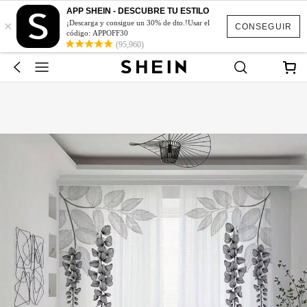
APP SHEIN - DESCUBRE TU ESTILO
×
¡Descarga y consigue un 30% de dto.!Usar el
CONSEGUIR
código: APPOFF30
(95,960)