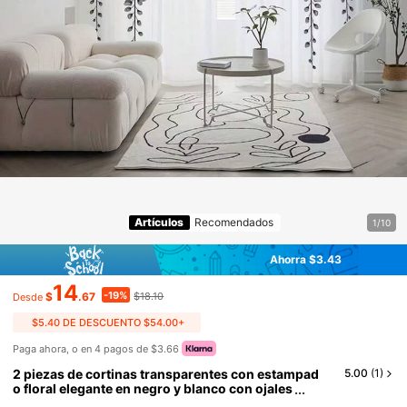
Artículos
Recomendados
1/10
Ahorra $3.43
14
-19%
$
.67
$18.10
Desde
$5.40 DE DESCUENTO $54.00+
Paga ahora, o en 4 pagos de $3.66
2 piezas de cortinas transparentes con estampad
5.00
(
1
)
o floral elegante en negro y blanco con ojales
para barra, protección de privacidad, estilo fr