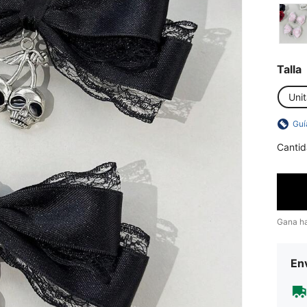
Talla
Unit
Guí
Cantid
Gana h
Env