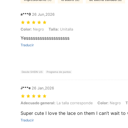
a***0
26 Jun,2026
Color: Negro, Talla: Unitalla
Color:
Negro
Talla:
Unitalla
Yesssssssssssssssssss
Traducir
Desde SHEIN US
Programa de puntos
J***e
26 Jan,2026
Adecuado general: La talla corresponde, Color: Negro, Talla: Unitall
Adecuado general:
La talla corresponde
Color:
Negro
T
Super cute I love the lace on them I can’t wait t
Traducir