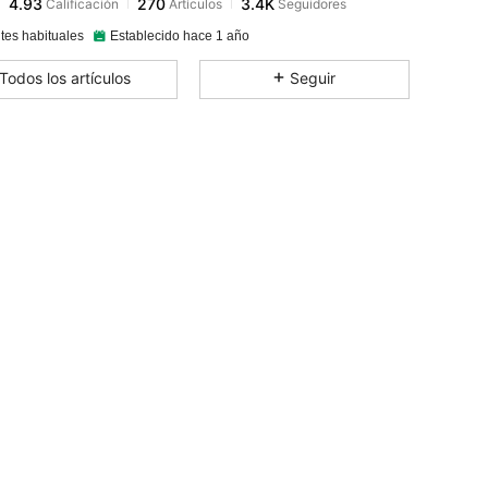
v***a
pagó
Hace 1 día
tes habituales
Establecido hace 1 año
4.93
270
3.4K
Todos los artículos
Seguir
4.93
270
3.4K
4.93
270
3.4K
4.93
270
3.4K
4.93
270
3.4K
4.93
270
3.4K
4.93
270
3.4K