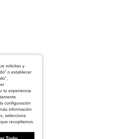
e solicitas y
odo" o establecer
do",
cer
r tu experiencia
ctamente
la configuración
 más información
es, selecciona
 que recopilamos,
ar Todo