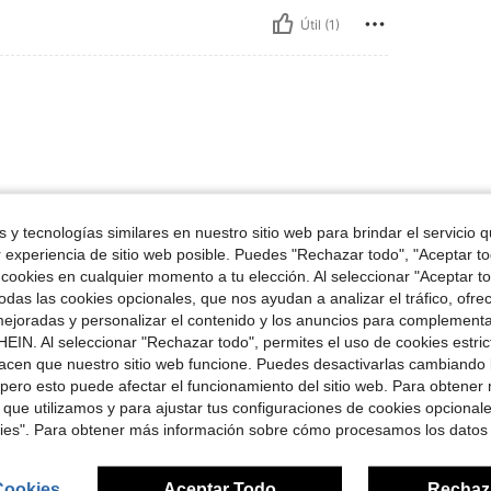
Útil (1)
 y tecnologías similares en nuestro sitio web para brindar el servicio qu
r experiencia de sitio web posible. Puedes "Rechazar todo", "Aceptar t
Útil (1)
 cookies en cualquier momento a tu elección. Al seleccionar "Aceptar to
das las cookies opcionales, que nos ayudan a analizar el tráfico, ofre
señas
ejoradas y personalizar el contenido y los anuncios para complementa
EIN. Al seleccionar "Rechazar todo", permites el uso de cookies estri
acen que nuestro sitio web funcione. Puedes desactivarlas cambiando 
pero esto puede afectar el funcionamiento del sitio web. Para obtener
 que utilizamos y para ajustar tus configuraciones de cookies opcional
kies". Para obtener más información sobre cómo procesamos los datos
ron
Cookies
Aceptar Todo
Rechaz