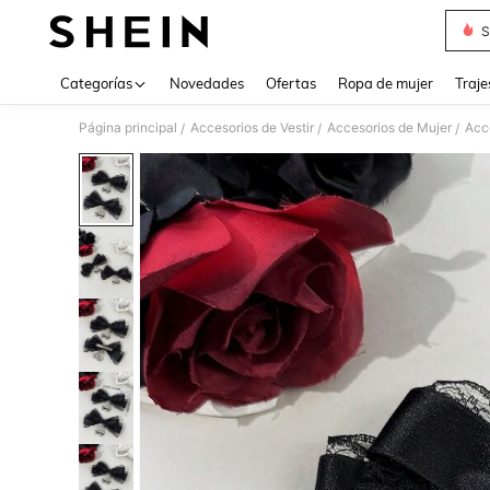
S
Use up 
Categorías
Novedades
Ofertas
Ropa de mujer
Traje
Página principal
Accesorios de Vestir
Accesorios de Mujer
Acce
/
/
/