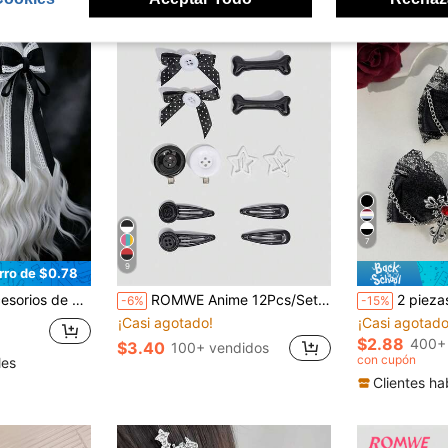
7
9
rro de $0.78
 pinzas de pelo de aleación tipo cocodrilo, para mujeres, pinzas de pelo
ROMWE Anime 12Pcs/Set Pinzas para el Cabello Dulces & Frescas, Lazos y Botones con Lunares Negros, Pinzas para Flequillo con Botones Hueso & Blanco y Negro para Uso Diario, Fiesta & Halloween
2 piezas de cinta de encaje estilo gótico, pinzas para el cabello con cadena
-6%
-15%
¡Casi agotado!
¡Casi agotado
$2.88
400+
$3.40
100+ vendidos
con cupón
les
Clientes ha