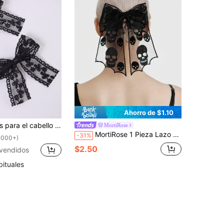
Ahorro de $1.10
o + 14 pinzas para el cabello con cinta de gasa, dulce y con estilo, versátil para el trabajo y el uso diario
MortiRose
MortiRose 1 Pieza Lazo de Encaje Gótico Personalizado con Cinta de Malla Bordada de Calavera Negra para Apariencia Diaria con Horquilla para el Cabello de Mujer
-31%
1000+)
$2.50
vendidos
bituales