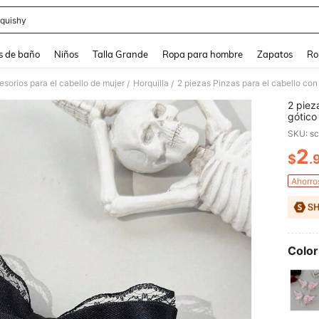
quishy
and down arrow keys to navigate search Búsqueda reciente and Busca y Encuentr
s de baño
Niños
Talla Grande
Ropa para hombre
Zapatos
Ro
sorios para el cabello de mujer
Horquilla
/
/
2 piez
gótico
vacaci
SKU: s
pasado
2
$
.
PR
Ahorro
Color