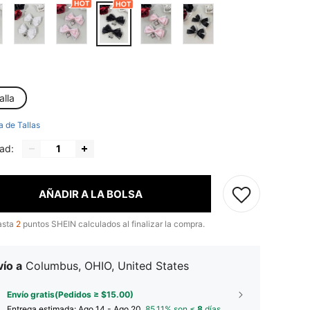
alla
a de Tallas
ad:
AÑADIR A LA BOLSA
asta
2
puntos SHEIN calculados al finalizar la compra.
ío a
Columbus, OHIO, United States
Envío gratis(Pedidos ≥ $15.00)
Entrega estimada:
Ago 14 - Ago 20,
85.11% son ≤
8
días