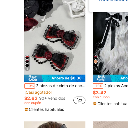
8
11
Ahorro de $0.38
Aho
2 piezas de cinta de encaje negro estilo gótico, cadena de perlas falsas con decoración de rosa, pasadores de pelo con lazo, adecuados para disfraces de vacaciones y uso diario para entusiastas del estilo gótico, verano, viajes
2 piezas Accesorios de decoración de lazo gótico, pinzas de pelo de lazo de malla,
-13%
-19%
¡Casi agotado!
$3.42
con cupón
$2.62
90+ vendidos
con cupón
Clientes habitua
Clientes habituales