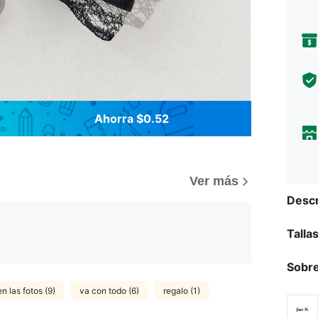
Ahorra $0.52
Ver más
Descr
Talla
Sobre
n las fotos (9)
va con todo (6)
regalo (1)