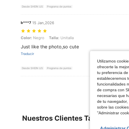
Desde SHEIN US
Programa de puntos
b***7
15 Jan,2026
Color: Negro, Talla: Unitalla
Color:
Negro
Talla:
Unitalla
Just like the photo,so cute
Traducir
Utilizamos cookies
ofrecerte la mejo
Desde SHEIN US
Programa de puntos
tu preferencia de
estableceremos to
Ver Más Re
funcionalidades m
de compra con SH
necesarias que h
de tu navegador, 
sobre las cookies
"Administrar coo
Nuestros Clientes También Vie
Administrar 