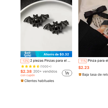
Ahorro de $0.32
2 piezas Pinzas para el cabello de diseño de murciélago metálico minimalista negro, accesorios versátiles para el cabello de pinza lateral para mujeres, pinzas para el cabello, pasadores para el cabello, artículos escolares, accesorios para la cabeza, horquillas
Pinza para el cabello de mujer estilo dulce y cool con calavera, fantasma y garra, lazo n
-12%
-11%
(1000+)
$2.23
$2.38
200+ vendidos
Baja tasa de ret
con cupón
Clientes habituales