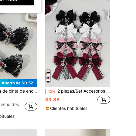
Ahorro de $0.52
 de cruz de color oscuro & accesorios, adecuados para atuendos de vacaciones y uso diario para entusiastas de la moda gótica, verano, viajes, accesorios para la cabeza
2 piezas/Set Accesorios para el cabello de mujer con encaje, cinta con letras, color oscuro, estilo gótico, corazón & cruz, pinzas para el cabello, adecuado para disfrazarse en días festivos y uso diario de entusiastas del estilo gótico
-12%
!
$3.88
 vendidos
Clientes habituales
bituales