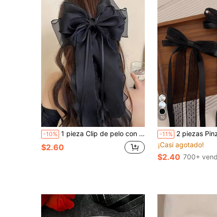
10
1 pieza Clip de pelo con decoración de lazo de malla oversize estilo bohemio chic, adecuado para uso diario, clips de pelo, pasadores de pelo, accesorios para el cabello, accesorios para la cabeza, accesorios para el cabello para mujeres, pasador de pelo, verano, vacaciones, viaje, clip de pelo, fiesta
2 piezas Pinzas para el cabello con moño negro, Pinzas para el cabello con encaje francés vintage
-10%
-11%
¡Casi agotado!
$2.60
$2.40
700+ vend