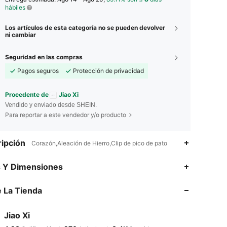
hábiles
Los artículos de esta categoría no se pueden devolver
ni cambiar
Seguridad en las compras
Pagos seguros
Protección de privacidad
Procedente de
Jiao Xi
Vendido y enviado desde SHEIN.
Para reportar a este vendedor y/o producto
ipción
Corazón,Aleación de Hierro,Clip de pico de pato
4.93
270
3.4K
s Y Dimensiones
 La Tienda
4.93
270
3.4K
Jiao Xi
4.93
270
3.4K
Calificación
Artículos
Seguidores