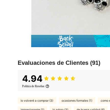
Evaluaciones de Clientes
(91)
4.94
Política de Reseñas
lo volveré a comprar (3)
ocasiones formales (1)
como e
impresionante (1)
lo adoro (3)
de buena calidad (6)