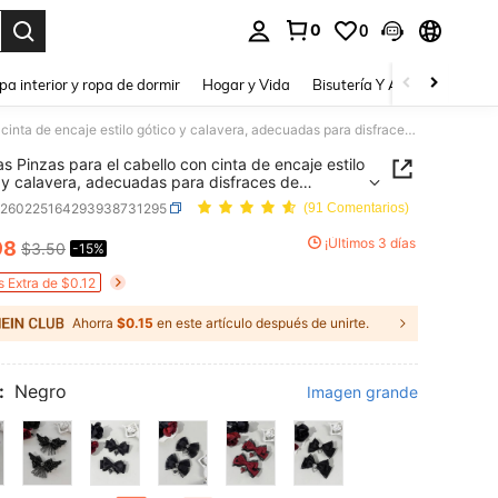
0
0
a. Press Enter to select.
pa interior y ropa de dormir
Hogar y Vida
Bisutería Y Accesorios
Be
2 piezas Pinzas para el cabello con cinta de encaje estilo gótico y calavera, adecuadas para disfraces de vacaciones y uso diario para entusiastas del gótico, pasador para el cabello
as Pinzas para el cabello con cinta de encaje estilo
 y calavera, adecuadas para disfraces de
ones y uso diario para entusiastas del gótico,
c260225164293938731295
(91 Comentarios)
r para el cabello
¡Últimos 3 días
98
$3.50
-15%
ICE AND AVAILABILITY
s Extra de $0.12
Ahorra
$0.15
en este artículo después de unirte.
:
Negro
Imagen grande