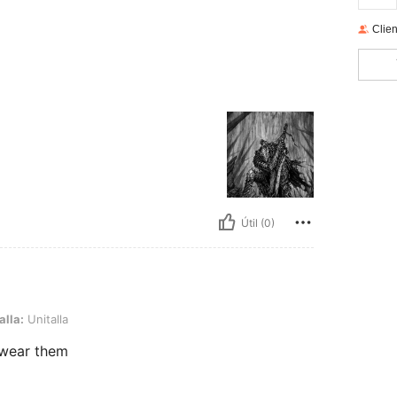
Clien
Útil (0)
a
alla:
Unitalla
o wear them