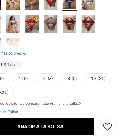
 más colores
US Talla
S)
4 (S)
6 (M)
8 (L)
10 (XL)
(XXL)
de los clientes pensaron que era fiel a la talla.
a de Tallas
AÑADIR A LA BOLSA