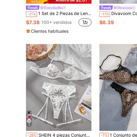
EverydayBra
Divavoom
1 Set de 2 Piezas de Lencería de Encaje Transparente Azul Real, Adecuado para Citas Románticas y Ocasiones Especiales
Divavoom Conjunto de lencería de 2 piezas con encaje
-21%
-11%
$7.38
$6.39
100+ vendidos
Clientes habituales
4
SHEIN 4 piezas Conjunto de lencería sexy para mujer
1 Conjunto de ropa interior femenina con estampado de leopar
-28%
-7%