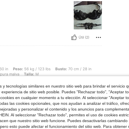
Útil (2)
 56 kg / 123 lbs, Busto: 70 cm / 28 in, Cintura: 55 cm / 22 in, Caderas: 80 cm / 31
60 in
Peso:
56 kg / 123 lbs
Busto:
70 cm / 28 in
pura malva
Talla:
M
 y tecnologías similares en nuestro sitio web para brindar el servicio qu
r experiencia de sitio web posible. Puedes "Rechazar todo", "Aceptar t
 cookies en cualquier momento a tu elección. Al seleccionar "Aceptar to
das las cookies opcionales, que nos ayudan a analizar el tráfico, ofre
ejoradas y personalizar el contenido y los anuncios para complementa
EIN. Al seleccionar "Rechazar todo", permites el uso de cookies estri
Útil (1)
acen que nuestro sitio web funcione. Puedes desactivarlas cambiando 
pero esto puede afectar el funcionamiento del sitio web. Para obtener