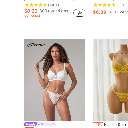
(500+)
(500+)
$8.23
300+ vendidos
$6.39
300+ ven
con cupón
Esselle Set de 2 piezas de lencería con parche
Silforma
-11%