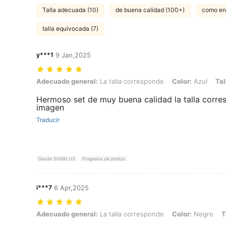
Talla adecuada (10)
de buena calidad (100+)
como en 
talla equivocada (7)
y***1
9 Jan,2025
Adecuado general: La talla corresponde, Color: Azul, Talla: S
Adecuado general:
La talla corresponde
Color:
Azul
Tal
Hermoso set de muy buena calidad la talla corres
imagen
Traducir
Desde SHEIN US
Programa de puntos
i***7
6 Apr,2025
Adecuado general: La talla corresponde, Color: Negro, Talla: M
Adecuado general:
La talla corresponde
Color:
Negro
T