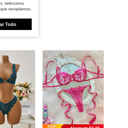
es, selecciona
 que recopilamos,
ar Todo
25
Ahorro de $2.20