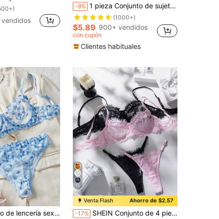
1 pieza Conjunto de sujetador inalámbrico de unicolor con encaje para mujer
-9%
500+)
(1000+)
 vendidos
$5.89
900+ vendidos
con cupón
Clientes habituales
11
Venta Flash
Ahorro de $2.57
en Mes del Orgullo Conjuntos de sujetador y bragui
en Sin estiramiento Conjuntos de sujetador y bragu
os
#5 Más vendidos
a mujer, conjunto de sujetador azul ultra fino, lencería para cita de pareja en el Día de San Valentín, ambiente dulce y romántico
SHEIN Conjunto de 4 piezas de sujetador con aros y pantis de encaje transparente y romántico para mujer
-17%
1000+)
(1000+)