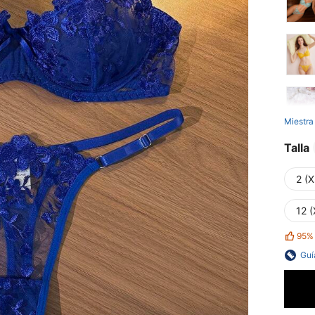
Miestra
Talla
2 (X
12 
95%
Guí