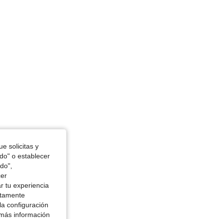
4.88
20K
1.1M
4.88
20K
1.1M
 in, Color: Púrpura malva, Talla: M
e solicitas y
odo" o establecer
do",
cer
r tu experiencia
ctamente
la configuración
 más información