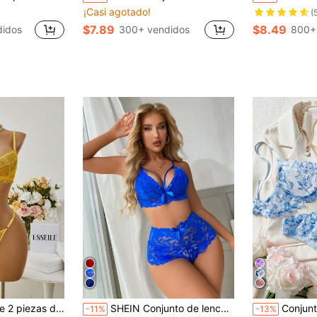
¡Casi agotado!
(
$7.89
$8.49
didos
300+ vendidos
800+
#2 Más vendid
s de encaje color rosa rojo, madura y sensual
SHEIN Conjunto de lencería sexy con sujetador con aros y encaje con corte floral y lazo delantero, y tanga a juego
Conjunto de lencería sexy de 2 piezas elegante francés par
-11%
-13%
(