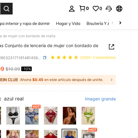
0
0
a. Press Enter to select.
pa interior y ropa de dormir
Hogar y Vida
Bisutería Y Accesorios
Be
ía de mujer con bordado de malla
as Conjunto de lencería de mujer con bordado de
SKU: si260323171161481459779
(1000+ Comentarios)
09
$10.09
-10%
ICE AND AVAILABILITY
Ahorra
$0.45
en este artículo después de unirte.
:
azul real
Imagen grande