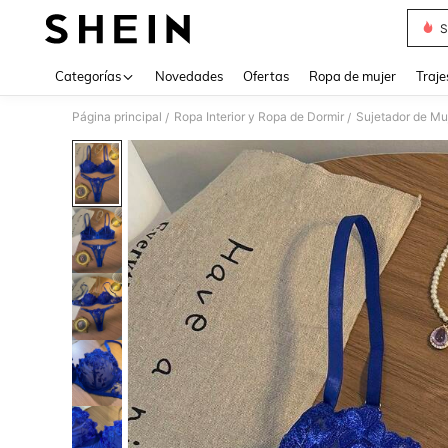
S
Use up 
Categorías
Novedades
Ofertas
Ropa de mujer
Traje
Página principal
Ropa Interior y Ropa de Dormir
Sujetador de Mu
/
/