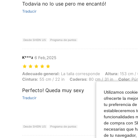
Todavia no lo use pero me encantó!
Traducir
Desde SHEIN US
Programa de puntos
K***z
6 Feb,2025
Adecuado general: La talla corresponde, Altura: 153 cm / 60 in, Peso:
Adecuado general:
La talla corresponde
Altura:
153 cm / 
Cintura:
55 cm / 22 in
Caderas:
80 cm / 31 in
Color:
Púr
Perfecto! Queda muy sexy
Utilizamos cookies
Traducir
ofrecerte la mejo
tu preferencia de
estableceremos to
funcionalidades m
de compra con SH
Desde SHEIN US
Programa de puntos
necesarias que h
de tu navegador, 