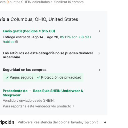
asta
9
puntos SHEIN calculados al finalizar la compra.
ío a
Columbus, OHIO, United States
Envío gratis(Pedidos ≥ $15.00)
Entrega estimada:
Ago 14 - Ago 20,
85.11% son ≤
8
días
hábiles
Los artículos de esta categoría no se pueden devolver
ni cambiar
Seguridad en las compras
Pagos seguros
Protección de privacidad
Procedente de
Base Rule SHEIN Underwear &
Sleepwear
Vendido y enviado desde SHEIN.
Para reportar a este vendedor y/o producto
ipción
Pullovers,Resistencia del color al lavado,Top con tirantes