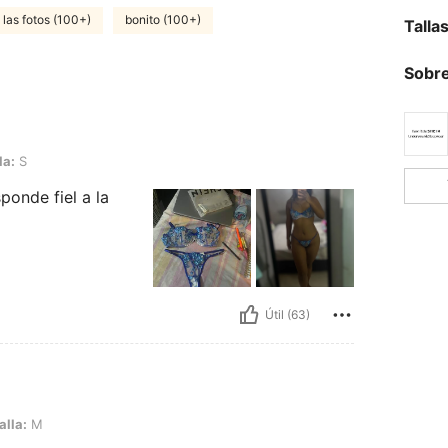
las fotos (100+)
bonito (100+)
Talla
Sobre
la:
S
ponde fiel a la
Útil (63)
alla:
M