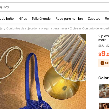
quishy
and down arrow keys to navigate search Búsqueda reciente and Busca y Encuentr
s de baño
Niños
Talla Grande
Ropa para hombre
Zapatos
Ro
jer
Conjuntos de sujetador y braguita para mujer
2 piezas Conjunto de lencer
/
/
2 piez
malla
9
$
.
PR
Color