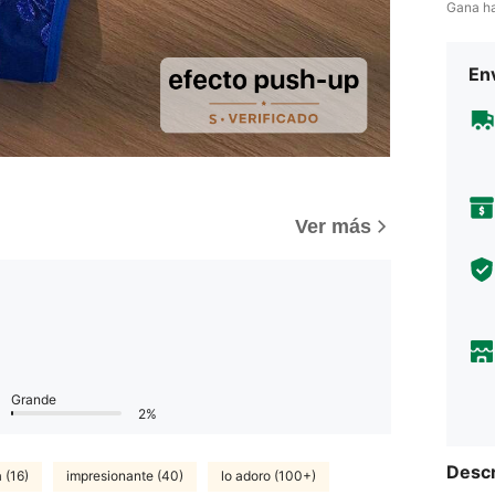
Gana h
Env
)
Ver más
Grande
2%
Descr
 (16)
impresionante (40)
lo adoro (100+)